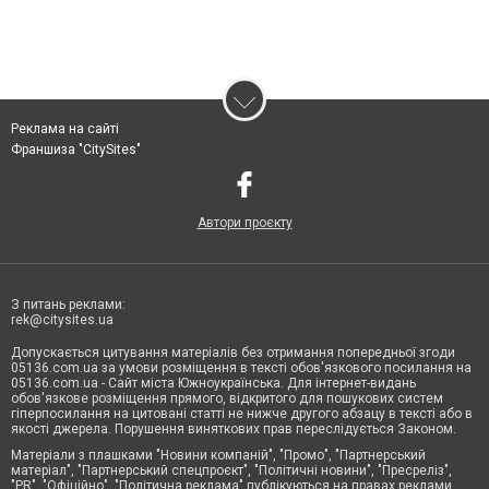
Реклама на сайті
Франшиза "CitySites"
Автори проєкту
З питань реклами:
rek@citysites.ua
Допускається цитування матеріалів без отримання попередньої згоди
05136.com.ua за умови розміщення в тексті обов'язкового посилання на
05136.com.ua - Сайт міста Южноукраїнська. Для інтернет-видань
обов'язкове розміщення прямого, відкритого для пошукових систем
гіперпосилання на цитовані статті не нижче другого абзацу в тексті або в
якості джерела. Порушення виняткових прав переслідується Законом.
Матеріали з плашками "Новини компаній", "Промо", "Партнерський
матеріал", "Партнерський спецпроєкт", "Політичні новини", "Пресреліз",
"PR", "Офіційно", "Політична реклама" публікуються на правах реклами.