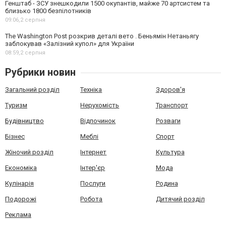
Генштаб - ЗСУ знешкодили 1500 окупантів, майже 70 артсистем та
близько 1800 безпілотників
09:06,
2 серпня
The Washington Post розкрив деталі вето . Беньямін Нетаньягу
заблокував «Залізний купол» для України
08:59,
2 серпня
Рубрики новин
Загальний розділ
Техніка
Здоров'я
Туризм
Нерухомість
Транспорт
Будівництво
Відпочинок
Розваги
Бізнес
Меблі
Спорт
Жіночий розділ
Інтернет
Культура
Економіка
Інтер'єр
Мода
Кулінарія
Послуги
Родина
Подорожі
Робота
Дитячий розділ
Реклама