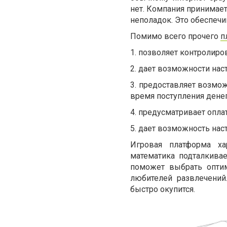
нет. Компания принимает
неполадок. Это обеспечи
Помимо всего прочего
п
1. позволяет контролиро
2. дает возможности на
3. предоставляет возмож
время поступления денег 
4. предусматривает опла
5. дает возможность нас
Игровая платформа ха
математика подталкива
поможет выбрать опти
любителей развлечений
быстро окупится.