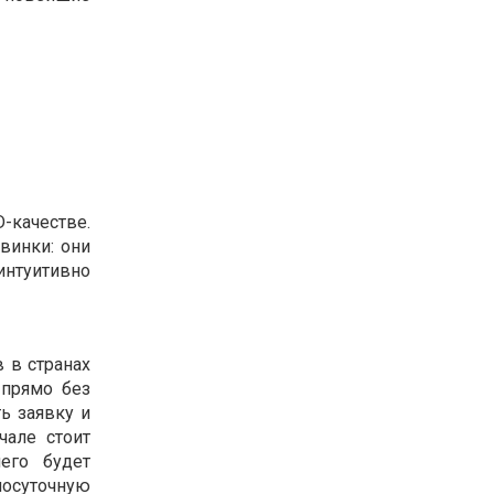
-качестве.
винки: они
нтуитивно
 в странах
 прямо без
ть заявку и
чале стоит
его будет
лосуточную