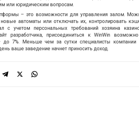
им или юридическим вопросам.
тформы – это возможности для управления залом. Мож
 новые автоматы или отключать их, контролировать кэш
зал с учетом персональных требований хозяина казин
сайт разработчика, присоединиться к WinWin возмож
 до 7%. Меньше чем за сутки специалисты компании 
день ваше заведение начнет приносить доход.