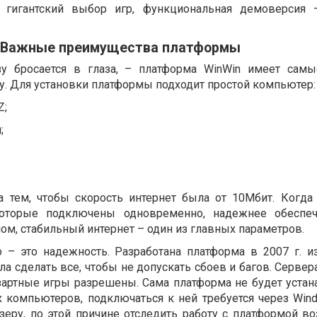
 гигантский выбор игр, функциональная демоверсия 
Важные преимущества платформы
зу бросается в глаза, – платформа WinWin имеет сам
у. Для установки платформы подходит простой компьютер:
Z;
;
а тем, чтобы скорость интернет была от 10Мбит. Когда
 которые подключены одновременно, надежнее обеспеч
ом, стабильный интернет – один из главных параметров.
 – это надежность. Разработана платформа в 2007 г. и
ла сделать все, чтобы не допускать сбоев и багов. Сервер
азартные игры разрешены. Сама платформа не будет устан
 компьютеров, подключаться к ней требуется через Wind
зеру, по этой причине отследить работу с платформой в