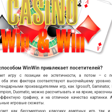
способом WinWin привлекает посетителей?
ет игру с позиции ее эстетичности, а потом – с п
n оба этих фактора соответствуют высочайшему уровню.
гендарными производителями игр, как Igrosoft, Gaminator,
 Champion, Duomatic, можно рассчитывать и на яркие, красоч
эффектную графику, и на отличное качество картинки. 
льные игровые сюжеты.
агает как бессмертную классику азартных игр, так и