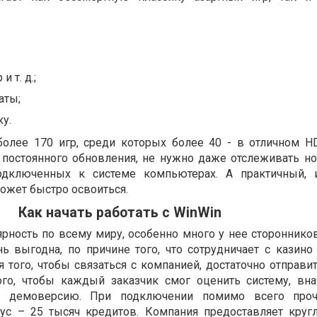
и т. д.;
аты;
у.
более 170 игр, среди которых более 40 - в отличном HD
постоянного обновления, не нужно даже отслеживать но
одключенных к системе компьютерах. А практичный, и
ожет быстро освоиться.
Как начать работать с WinWin
рность по всему миру, особенно много у нее сторонников
ь выгодна, по причине того, что сотрудничает с казино
 того, чтобы связаться с компанией, достаточно отправи
ого, чтобы каждый заказчик смог оценить систему, вна
ю демоверсию. При подключении помимо всего проч
ус – 25 тысяч кредитов. Компания предоставляет круг