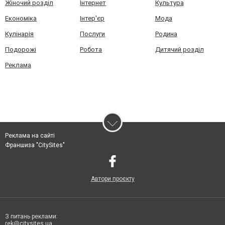
Жіночий розділ
Інтернет
Культура
Економіка
Інтер'єр
Мода
Кулінарія
Послуги
Родина
Подорожі
Робота
Дитячий розділ
Реклама
Реклама на сайті
Франшиза "CitySites"
Автори проєкту
З питань реклами:
rek@citysites.ua