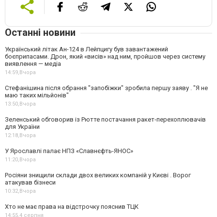
Останні новини
Український літак Ан-124 в Лейпцигу був завантажений
боєприпасами. Дрон, який «висів» над ним, пройшов через систему
виявлення — медіа
14:59,
Вчора
Стефанішина після обрання "запобіжки" зробила першу заяву . "Я не
маю таких мільйонів"
13:50,
Вчора
Зеленський обговорив із Рютте постачання ракет-перехоплювачів
для України
12:18,
Вчора
У Ярославлі палає НПЗ «Славнєфть-ЯНОС»
11:20,
Вчора
Росіяни знищили склади двох великих компаній у Києві . Ворог
атакував бізнеси
10:32,
Вчора
Хто не має права на відстрочку пояснив ТЦК
14:55,
4 серпня