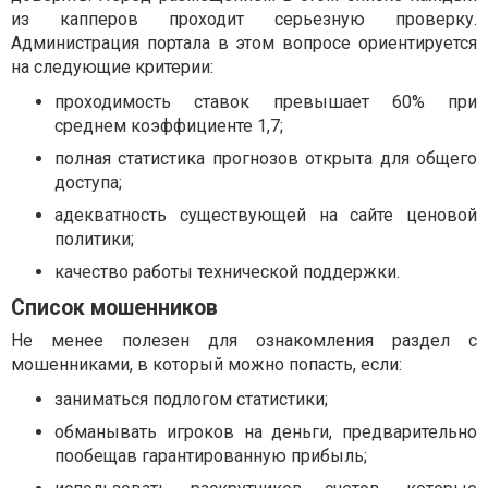
из капперов проходит серьезную проверку.
Администрация портала в этом вопросе ориентируется
на следующие критерии:
проходимость ставок превышает 60% при
среднем коэффициенте 1,7;
полная статистика прогнозов открыта для общего
доступа;
адекватность существующей на сайте ценовой
политики;
качество работы технической поддержки.
Список мошенников
Не менее полезен для ознакомления раздел с
мошенниками, в который можно попасть, если:
заниматься подлогом статистики;
обманывать игроков на деньги, предварительно
пообещав гарантированную прибыль;