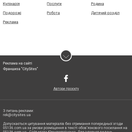
Кулінарія
Послуги
Родина
Подорожі
Робота
Дитячий розділ
Реклама
Реклама на сайті
Франшиза "CitySites"
Автори проєкту
З питань реклами:
rek@citysites.ua
Допускається цитування матеріалів без отримання попередньої згоди
05136.com.ua за умови розміщення в тексті обов'язкового посилання на