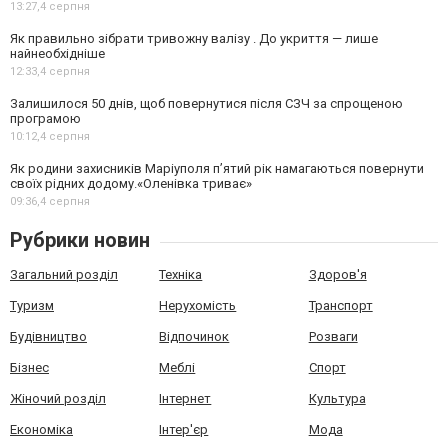
13:27,
4 серпня
Як правильно зібрати тривожну валізу . До укриття — лише
найнеобхідніше
12:33,
4 серпня
Залишилося 50 днів, щоб повернутися після СЗЧ за спрощеною
програмою
10:12,
4 серпня
Як родини захисників Маріуполя пʼятий рік намагаються повернути
своїх рідних додому.«Оленівка триває»
09:36,
4 серпня
Рубрики новин
Загальний розділ
Техніка
Здоров'я
Туризм
Нерухомість
Транспорт
Будівництво
Відпочинок
Розваги
Бізнес
Меблі
Спорт
Жіночий розділ
Інтернет
Культура
Економіка
Інтер'єр
Мода