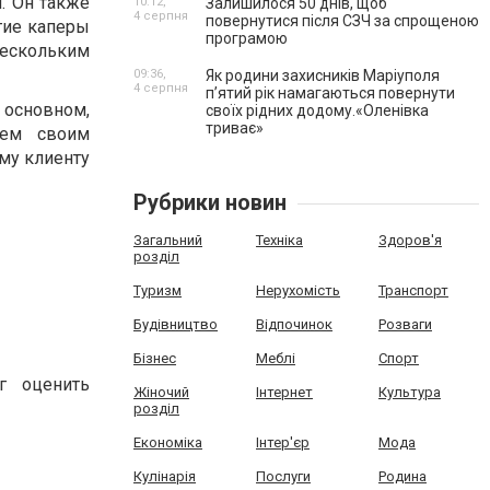
. Он также
10:12,
Залишилося 50 днів, щоб
4 серпня
повернутися після СЗЧ за спрощеною
огие каперы
програмою
нескольким
09:36,
Як родини захисників Маріуполя
4 серпня
пʼятий рік намагаються повернути
 основном,
своїх рідних додому.«Оленівка
триває»
сем своим
ому клиенту
Рубрики новин
Загальний
Техніка
Здоров'я
розділ
Туризм
Нерухомість
Транспорт
Будівництво
Відпочинок
Розваги
Бізнес
Меблі
Спорт
г оценить
Жіночий
Інтернет
Культура
розділ
Економіка
Інтер'єр
Мода
Кулінарія
Послуги
Родина