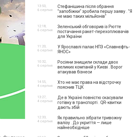
13:50,
Стефанішина після обрання
6 серпня
"запобіжки" зробила першу заяву . "Я
не маю таких мільйонів"
12:18,
Зеленський обговорив із Рютте
6 серпня
постачання ракет-перехоплювачів
для України
11:20,
У Ярославлі палає НПЗ «Славнєфть-
6 серпня
ЯНОС»
10:32,
Росіяни знищили склади двох
6 серпня
великих компаній у Києві . Ворог
атакував бізнеси
14:55,
Хто не має права на відстрочку
4 серпня
пояснив ТЦК
13:27,
Де в Україні повністю скасували
4 серпня
готівку в транспорті . QR-квитки
дають збій
12:33,
Як правильно зібрати тривожну
4 серпня
валізу . До укриття — лише
найнеобхідніше