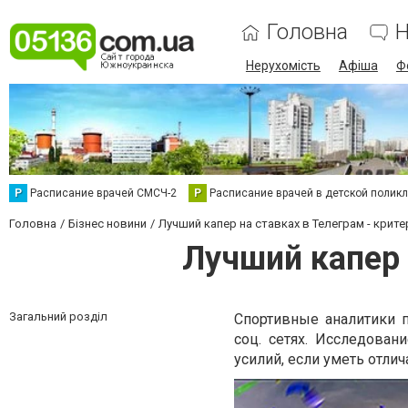
Головна
Н
Нерухомість
Афіша
Ф
Р
Расписание врачей СМСЧ-2
Р
Расписание врачей в детской полик
Головна
Бізнес новини
Лучший капер на ставках в Телеграм - крите
Лучший капер 
Загальний розділ
Спортивные аналитики 
соц. сетях. Исследован
усилий, если уметь отли