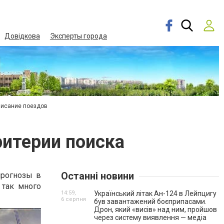
Довідкова
Эксперты города
писание поездов
ритерии поиска
Останні новини
прогнозы в
 так много
14:59,
Український літак Ан-124 в Лейпцигу
6 серпня
був завантажений боєприпасами.
Дрон, який «висів» над ним, пройшов
через систему виявлення — медіа