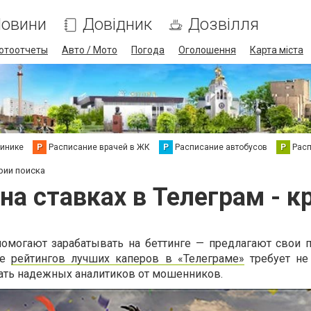
овини
Довідник
Дозвілля
отоотчеты
Авто / Мото
Погода
Оголошення
Карта міста
линике
Р
Расписание врачей в ЖК
Р
Расписание автобусов
Р
Рас
рии поиска
на ставках в Телеграм - к
помогают зарабатывать на беттинге — предлагают свои 
ие
рейтингов лучших каперов в «Телеграме»
требует не
чать надежных аналитиков от мошенников.