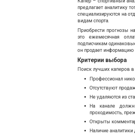
Капер – спортивный ана
предлагает аналитику то
специализируются на от
видам спорта.
Приобрести прогнозы на
это ежемесячная опла
подписчикам одинаковые 
он продает информацию о
Критерии выбора
Поиск лучших каперов в 
Профессионал никог
Отсутствуют прода
Не удаляются из ст
На канале должн
проходимость, преж
Открыты коммента
Наличие аналитики 