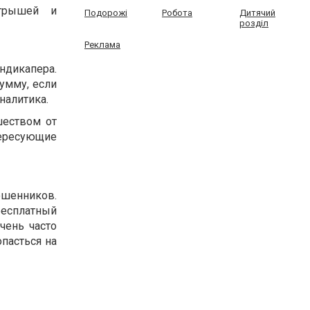
игрышей и
Подорожі
Робота
Дитячий
розділ
Реклама
ндикапера.
сумму, если
налитика.
шеством от
тересующие
мошенников.
бесплатный
чень часто
пасться на