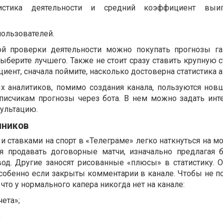
тистика деятельности и средний коэффициент вы
ользователей.
ой проверки деятельности можно покупать прогнозы га
ыберите лучшего. Также не стоит сразу ставить крупную 
ент, сначала поймите, насколько достоверна статистика а
х аналитиков, помимо создания канала, пользуются нов
дписчикам прогнозы через бота. В нем можно задать ин
сультацию.
нников
 и ставками на спорт в «Телеграме» легко наткнуться на 
я продавать договорные матчи, изначально предлагая 
вод. Другие заносят рисованные «плюсы» в статистику. О
обенно если закрыты комментарии в канале. Чтобы не по
что у нормального капера никогда нет на канале:
чета»;
;