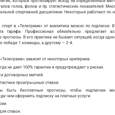
литик, который прогнозирует исход на определенный матч
талов голов, фолов и пр. статистических показателей. Мн
дельной спортивной дисциплине. Некоторые работают по 
 спорт в «Телеграме» от аналитика можно по подписке. В
та тарифа. Профессионал обязательно предлагает в
прогнозы. В его практике не бывает ситуаций, когда одн
 победе 1 команды, а другому — 2-й.
«Телеграме» зависит от некоторых критериев:
да не дает 100% гарантии и предупреждает о рисках.
жи договорных матчей.
атистики проигрышные ставки.
ы быть бесплатные прогнозы, чтобы подписчик мо
де чем оформить подписку на платные услуги.
рии.
для ставок.