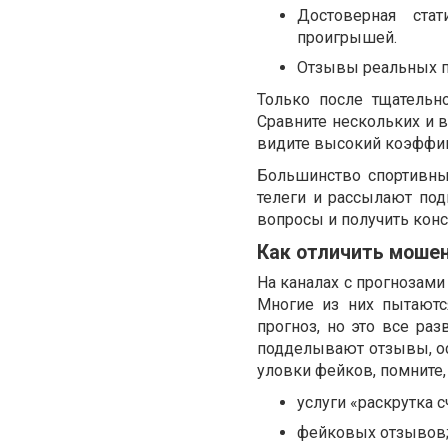
Достоверная ста
проигрышей.
Отзывы реальных п
Только после тщательн
Сравните нескольких и в
видите высокий коэффици
Большинство спортивны
телеги и рассылают по
вопросы и получить кон
Как отличить моше
На каналах с прогнозами
Многие из них пытаютс
прогноз, но это все раз
подделывают отзывы, ос
уловки фейков, помните, 
услуги «раскрутка с
фейковых отзывов