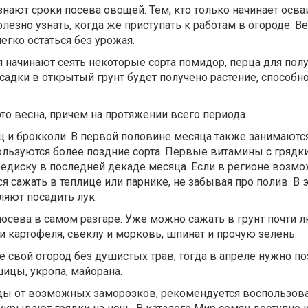
нают сроки посева овощей. Тем, кто только начинает осва
лезно узнать, когда же приступать к работам в огороде. Ве
егко остаться без урожая.
 начинают сеять некоторые сорта помидор, перца для пол
адки в открытый грунт будет получено растение, способн
это весна, причем на протяжении всего периода.
ц и брокколи. В первой половине месяца также занимаютс
пользуются более поздние сорта. Первые витамины с грядк
редиску в последней декаде месяца. Если в регионе возм
я сажать в теплице или парнике, не забывая про полив. В 
яют посадить лук.
посева в самом разгаре. Уже можно сажать в грунт почти
 картофеля, свеклу и морковь, шпинат и прочую зелень.
е свой огород без душистых трав, тогда в апреле нужно по
ицы, укропа, майорана.
ды от возможных заморозков, рекомендуется воспользов