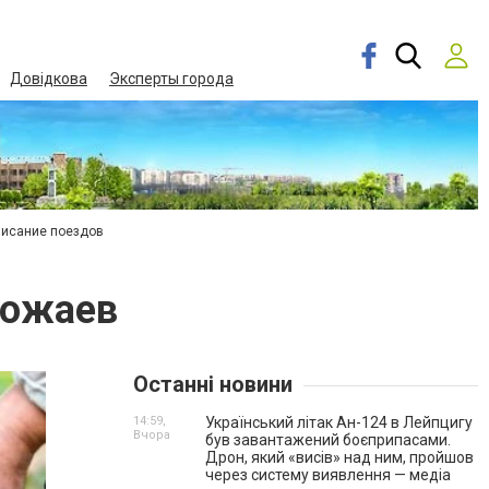
Довідкова
Эксперты города
писание поездов
рожаев
Останні новини
14:59,
Український літак Ан-124 в Лейпцигу
Вчора
був завантажений боєприпасами.
Дрон, який «висів» над ним, пройшов
через систему виявлення — медіа