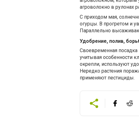
агроволокном, которым у
агроволокно в рулонах 
С приходом мая, солнеч
огурцы. В прогретом и 
Параллельно высаживают
Удобрение, полив, борь
Своевременная посадка 
учитывая особенности к
окрепли, используют уд
Нередко растения пораж
применяют пестициды.