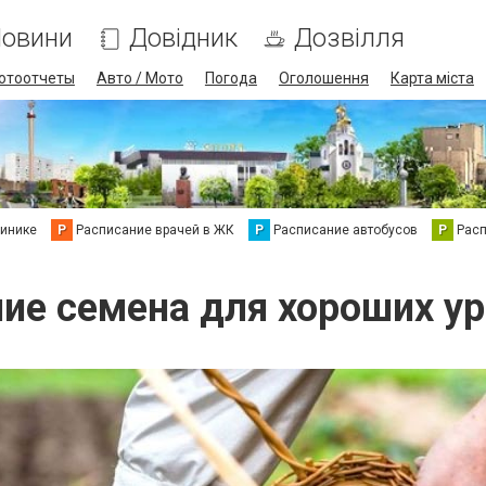
овини
Довідник
Дозвілля
отоотчеты
Авто / Мото
Погода
Оголошення
Карта міста
линике
Р
Расписание врачей в ЖК
Р
Расписание автобусов
Р
Рас
ие семена для хороших у