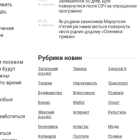
10:12,
Залишилося 50 днів, щоб
ивать
4 серпня
повернутися після СЗЧ за спрощеною
дь,
програмою
09:36,
Як родини захисників Маріуполя
4 серпня
пʼятий рік намагаються повернути
учения
своїх рідних додому.«Оленівка
ое
триває»
Рубрики новин
я посевом
и будут
Загальний
Техніка
Здоров'я
розділ
ожны
это время
Туризм
Нерухомість
Транспорт
Будівництво
Відпочинок
Розваги
 любые
Бізнес
Меблі
Спорт
Жіночий
Інтернет
Культура
заботиться
розділ
Економіка
Інтер'єр
Мода
аться
Кулінарія
Послуги
Родина