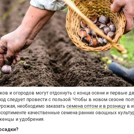
ов и огородов могут отдохнуть с конца осени и первые д
иод следует провести с пользой. Чтобы в новом сезоне пол
урожая, необходимо заказать
семена оптом и в розницу
в и
ссортименте качественные семена ранних овощных культур
женцы и удобрения.
посадки?