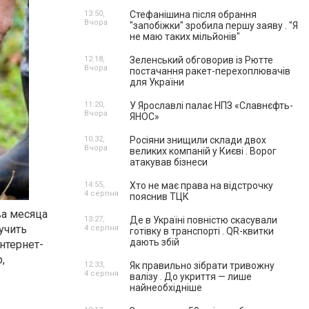
13:50,
Стефанішина після обрання
Вчора
"запобіжки" зробила першу заяву . "Я
не маю таких мільйонів"
12:18,
Зеленський обговорив із Рютте
Вчора
постачання ракет-перехоплювачів
для України
11:20,
У Ярославлі палає НПЗ «Славнєфть-
Вчора
ЯНОС»
10:32,
Росіяни знищили склади двох
Вчора
великих компаній у Києві . Ворог
атакував бізнеси
14:55,
Хто не має права на відстрочку
4 серпня
пояснив ТЦК
ва месяца
13:27,
Де в Україні повністю скасували
учить
4 серпня
готівку в транспорті . QR-квитки
дають збій
нтернет-
,
12:33,
Як правильно зібрати тривожну
4 серпня
валізу . До укриття — лише
найнеобхідніше