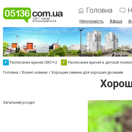
Головна
Н
Нерухомість
Афіша
Ф
Р
Расписание врачей СМСЧ-2
Р
Расписание врачей в детской полик
Головна
Бізнес новини
Хорошие семена для хороших урожаев
Хорош
Загальний розділ