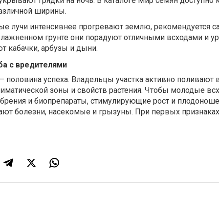
крывают грядки на ночь. В каталоге Мир семян доступно к
различной ширины.
ные лучи интенсивнее прогревают землю, рекомендуется с
увлажненном грунте они порадуют отличными всходами и у
 кабачки, арбузы и дыни.
ба с вредителями
– половина успеха. Владельцы участка активно поливают 
лиматической зоны и свойств растения. Чтобы молодые вс
обрения и биопрепараты, стимулирующие рост и плодоноше
ают болезни, насекомые и грызуны. При первых признака