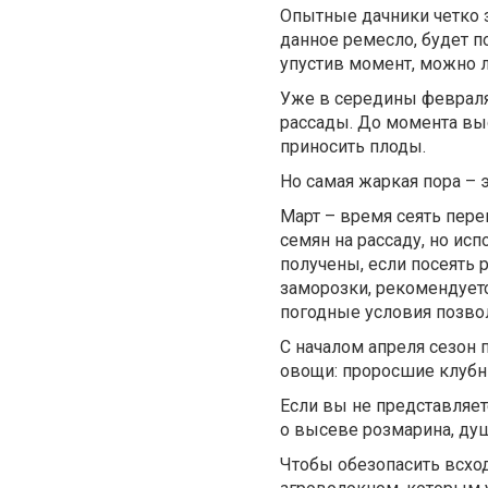
Опытные дачники четко з
данное ремесло, будет по
упустив момент, можно л
Уже в середины февраля
рассады. До момента выс
приносить плоды.
Но самая жаркая пора – 
Март – время сеять пере
семян на рассаду, но ис
получены, если посеять 
заморозки, рекомендуетс
погодные условия позвол
С началом апреля сезон 
овощи: проросшие клубни
Если вы не представляет
о высеве розмарина, душ
Чтобы обезопасить всхо