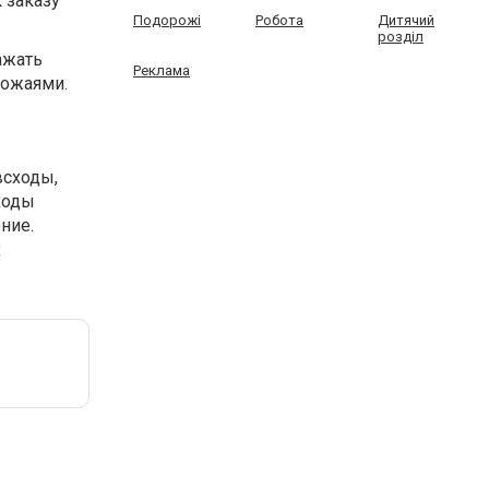
 заказу
Подорожі
Робота
Дитячий
розділ
ажать
Реклама
рожаями.
всходы,
ходы
ние.
х