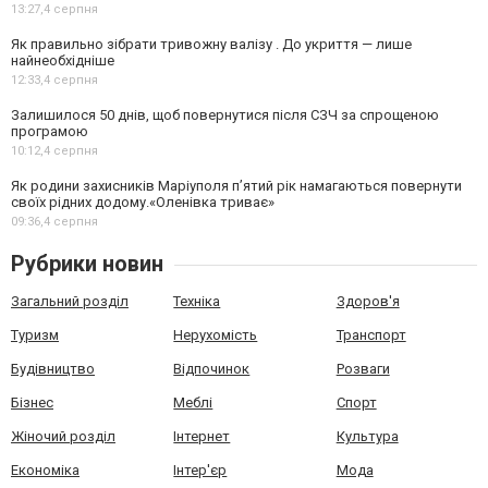
13:27,
4 серпня
Як правильно зібрати тривожну валізу . До укриття — лише
найнеобхідніше
12:33,
4 серпня
Залишилося 50 днів, щоб повернутися після СЗЧ за спрощеною
програмою
10:12,
4 серпня
Як родини захисників Маріуполя пʼятий рік намагаються повернути
своїх рідних додому.«Оленівка триває»
09:36,
4 серпня
Рубрики новин
Загальний розділ
Техніка
Здоров'я
Туризм
Нерухомість
Транспорт
Будівництво
Відпочинок
Розваги
Бізнес
Меблі
Спорт
Жіночий розділ
Інтернет
Культура
Економіка
Інтер'єр
Мода