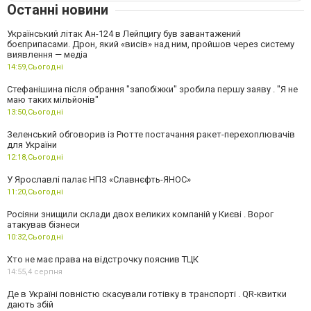
Останні новини
Український літак Ан-124 в Лейпцигу був завантажений
боєприпасами. Дрон, який «висів» над ним, пройшов через систему
виявлення — медіа
14:59,
Сьогодні
Стефанішина після обрання "запобіжки" зробила першу заяву . "Я не
маю таких мільйонів"
13:50,
Сьогодні
Зеленський обговорив із Рютте постачання ракет-перехоплювачів
для України
12:18,
Сьогодні
У Ярославлі палає НПЗ «Славнєфть-ЯНОС»
11:20,
Сьогодні
Росіяни знищили склади двох великих компаній у Києві . Ворог
атакував бізнеси
10:32,
Сьогодні
Хто не має права на відстрочку пояснив ТЦК
14:55,
4 серпня
Де в Україні повністю скасували готівку в транспорті . QR-квитки
дають збій