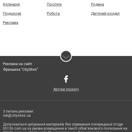
Кулінарія
Послуги
Родина
Подорожі
Робота
Дитячий розділ
Реклама
Реклама на сайті
Франшиза "CitySites"
Автори проєкту
З питань реклами:
rek@citysites.ua
Допускається цитування матеріалів без отримання попередньої згоди
05136.com.ua за умови розміщення в тексті обов'язкового посилання на