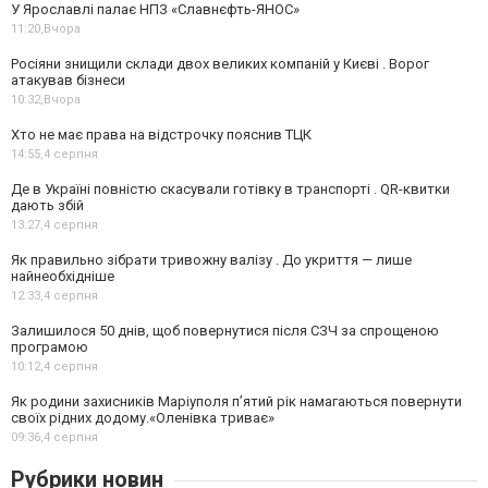
У Ярославлі палає НПЗ «Славнєфть-ЯНОС»
11:20,
Вчора
Росіяни знищили склади двох великих компаній у Києві . Ворог
атакував бізнеси
10:32,
Вчора
Хто не має права на відстрочку пояснив ТЦК
14:55,
4 серпня
Де в Україні повністю скасували готівку в транспорті . QR-квитки
дають збій
13:27,
4 серпня
Як правильно зібрати тривожну валізу . До укриття — лише
найнеобхідніше
12:33,
4 серпня
Залишилося 50 днів, щоб повернутися після СЗЧ за спрощеною
програмою
10:12,
4 серпня
Як родини захисників Маріуполя пʼятий рік намагаються повернути
своїх рідних додому.«Оленівка триває»
09:36,
4 серпня
Рубрики новин