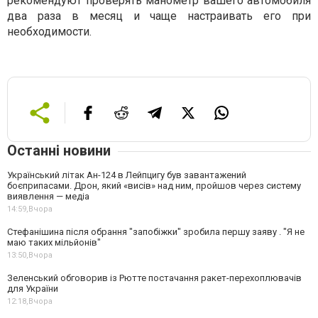
рекомендуют проверять манометр вашего автомобиля
два раза в месяц и чаще настраивать его при
необходимости.
Останні новини
Український літак Ан-124 в Лейпцигу був завантажений
боєприпасами. Дрон, який «висів» над ним, пройшов через систему
виявлення — медіа
14:59,
Вчора
Стефанішина після обрання "запобіжки" зробила першу заяву . "Я не
маю таких мільйонів"
13:50,
Вчора
Зеленський обговорив із Рютте постачання ракет-перехоплювачів
для України
12:18,
Вчора