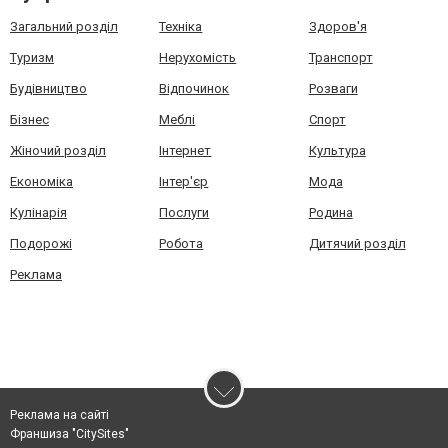
Загальний розділ
Техніка
Здоров'я
Туризм
Нерухомість
Транспорт
Будівництво
Відпочинок
Розваги
Бізнес
Меблі
Спорт
Жіночий розділ
Інтернет
Культура
Економіка
Інтер'єр
Мода
Кулінарія
Послуги
Родина
Подорожі
Робота
Дитячий розділ
Реклама
Реклама на сайті
Франшиза "CitySites"