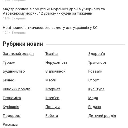
Мадяр розповів про успіхи морських дронів у Чорному та
Азовському морях . 12 уражених суден за тиждень
11:34,
8 серпня
Нові правила тимчасового захисту для українців у ЄС
10:14,
8 серпня
Рубрики новин
Загальний розділ
Техніка
Здоров'я
Туризм
Нерухомість
Транспорт
Будівництво
Відпочинок
Розваги
Бізнес
Меблі
Спорт
Жіночий розділ
Інтернет
Культура
Економіка
Інтер'єр
Мода
Кулінарія
Послуги
Родина
Подорожі
Робота
Дитячий розділ
Реклама