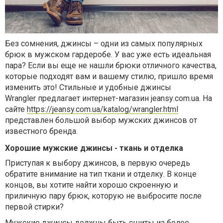
Без сомнения, джинсы – одни из самых популярных
брюк в мужском гардеробе. У вас уже есть идеальная
пара? Если вы еще не нашли брюки отличного качества,
которые подходят вам и вашему стилю, пришло время
изменить это! Стильные и удобные джинсы
Wrangler предлагает интернет-магазин
jeansy
.
com
.
ua
. На
сайте
https://jeansy.com.ua/katalog/wrangler.html
представлен большой выбор мужских джинсов от
известного бренда.
Хорошие мужские джинсы - ткань и отделка
Приступая к выбору джинсов, в первую очередь
обратите внимание на тип ткани и отделку. В конце
концов, вы хотите найти хорошо скроенную и
приличную пару брюк, которую не выбросите после
первой стирки?
Мужские джинсы должны быть сшиты из более