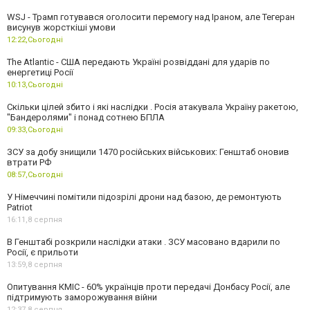
WSJ - Трамп готувався оголосити перемогу над Іраном, але Тегеран
висунув жорсткіші умови
12:22,
Сьогодні
The Atlantic - США передають Україні розвіддані для ударів по
енергетиці Росії
10:13,
Сьогодні
Скільки цілей збито і які наслідки . Росія атакувала Україну ракетою,
"Бандеролями" і понад сотнею БПЛА
09:33,
Сьогодні
ЗСУ за добу знищили 1470 російських військових: Генштаб оновив
втрати РФ
08:57,
Сьогодні
У Німеччині помітили підозрілі дрони над базою, де ремонтують
Patriot
16:11,
8 серпня
В Генштабі розкрили наслідки атаки . ЗСУ масовано вдарили по
Росії, є прильоти
13:59,
8 серпня
Опитування КМІС - 60% українців проти передачі Донбасу Росії, але
підтримують заморожування війни
12:37,
8 серпня