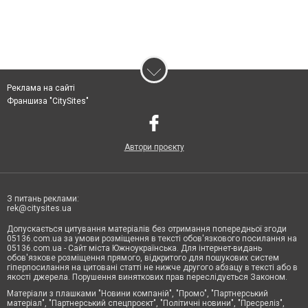
Реклама на сайті
Франшиза "CitySites"
Автори проєкту
З питань реклами:
rek@citysites.ua
Допускається цитування матеріалів без отримання попередньої згоди
05136.com.ua за умови розміщення в тексті обов'язкового посилання на
05136.com.ua - Сайт міста Южноукраїнська. Для інтернет-видань
обов'язкове розміщення прямого, відкритого для пошукових систем
гіперпосилання на цитовані статті не нижче другого абзацу в тексті або в
якості джерела. Порушення виняткових прав переслідується Законом.
Матеріали з плашками "Новини компаній", "Промо", "Партнерський
матеріал", "Партнерський спецпроєкт", "Політичні новини", "Пресреліз",