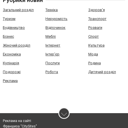
Загальний розділ
Техніка
Здоров'я
Туризм
Нерухомість
Транспорт
Будівництво
Відпочинок
Розваги
Бізнес
Меблі
Спорт
Жіночий розділ
Інтернет
Культура
Економіка
Інтер'єр
Мода
Кулінарія
Послуги
Родина
Подорожі
Робота
Дитячий розділ
Реклама
Реклама на сайті
Франшиза "CitySites"