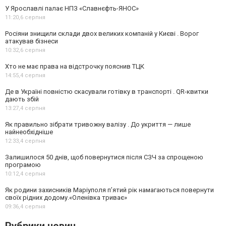
У Ярославлі палає НПЗ «Славнєфть-ЯНОС»
11:20,
6 серпня
Росіяни знищили склади двох великих компаній у Києві . Ворог
атакував бізнеси
10:32,
6 серпня
Хто не має права на відстрочку пояснив ТЦК
14:55,
4 серпня
Де в Україні повністю скасували готівку в транспорті . QR-квитки
дають збій
13:27,
4 серпня
Як правильно зібрати тривожну валізу . До укриття — лише
найнеобхідніше
12:33,
4 серпня
Залишилося 50 днів, щоб повернутися після СЗЧ за спрощеною
програмою
10:12,
4 серпня
Як родини захисників Маріуполя пʼятий рік намагаються повернути
своїх рідних додому.«Оленівка триває»
09:36,
4 серпня
Рубрики новин