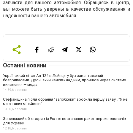
запчасти для вашего автомобиля. Обращаясь в центр,
вы можете быть уверены в качестве обслуживания и
надежности вашего автомобиля.
Останні новини
Український літак Ан-124 в Лейпцигу був завантажений
боєприпасами. Дрон, який «висів» над ним, пройшов через систему
виявлення — медіа
14:59,
6 серпня
Стефанішина після обрання "запобіжки" зробила першу заяву . "Я не
маю таких мільйонів"
13:50,
6 серпня
Зеленський обговорив із Рютте постачання ракет-перехоплювачів
для України
12:18,
6 серпня