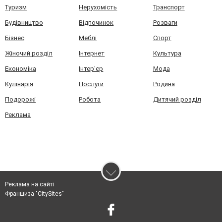
Туризм
Нерухомість
Транспорт
Будівництво
Відпочинок
Розваги
Бізнес
Меблі
Спорт
Жіночий розділ
Інтернет
Культура
Економіка
Інтер'єр
Мода
Кулінарія
Послуги
Родина
Подорожі
Робота
Дитячий розділ
Реклама
Реклама на сайті
Франшиза "CitySites"