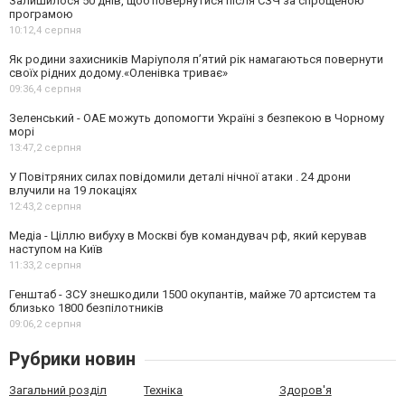
Залишилося 50 днів, щоб повернутися після СЗЧ за спрощеною
програмою
10:12,
4 серпня
Як родини захисників Маріуполя пʼятий рік намагаються повернути
своїх рідних додому.«Оленівка триває»
09:36,
4 серпня
Зеленський - ОАЕ можуть допомогти Україні з безпекою в Чорному
морі
13:47,
2 серпня
У Повітряних силах повідомили деталі нічної атаки . 24 дрони
влучили на 19 локаціях
12:43,
2 серпня
Медіа - Ціллю вибуху в Москві був командувач рф, який керував
наступом на Київ
11:33,
2 серпня
Генштаб - ЗСУ знешкодили 1500 окупантів, майже 70 артсистем та
близько 1800 безпілотників
09:06,
2 серпня
Рубрики новин
Загальний розділ
Техніка
Здоров'я