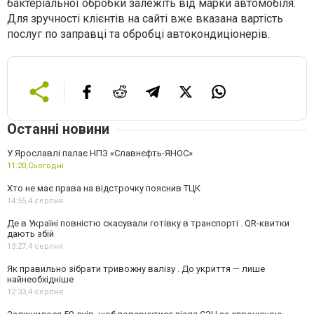
бактеріальної обробки залежіть від марки автомобіля.
Для зручності клієнтів на сайті вже вказана вартість
послуг по заправці та обробці автокондиціонерів.
Останні новини
У Ярославлі палає НПЗ «Славнєфть-ЯНОС»
11:20,
Сьогодні
Хто не має права на відстрочку пояснив ТЦК
14:55,
4 серпня
Де в Україні повністю скасували готівку в транспорті . QR-квитки
дають збій
13:27,
4 серпня
Як правильно зібрати тривожну валізу . До укриття — лише
найнеобхідніше
12:33,
4 серпня