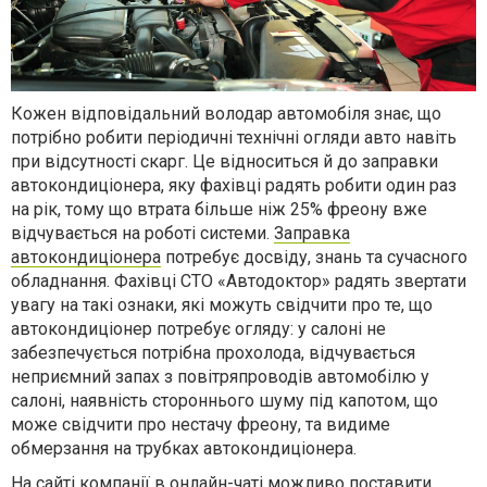
Кожен відповідальний володар автомобіля знає, що
потрібно робити періодичні технічні огляди авто навіть
при відсутності скарг. Це відноситься й до заправки
автокондиціонера, яку фахівці радять робити один раз
на рік, тому що втрата більше ніж 25% фреону вже
відчувається на роботі системи.
Заправка
автокондиціонера
потребує досвіду, знань та сучасного
обладнання. Фахівці СТО «Автодоктор» радять звертати
увагу на такі ознаки, які можуть свідчити про те, що
автокондиціонер потребує огляду: у салоні не
забезпечується потрібна прохолода, відчувається
неприємний запах з повітряпроводів автомобілю у
салоні, наявність стороннього шуму під капотом, що
може свідчити про нестачу фреону, та видиме
обмерзання на трубках автокондиціонера.
На сайті компанії в онлайн-чаті можливо поставити