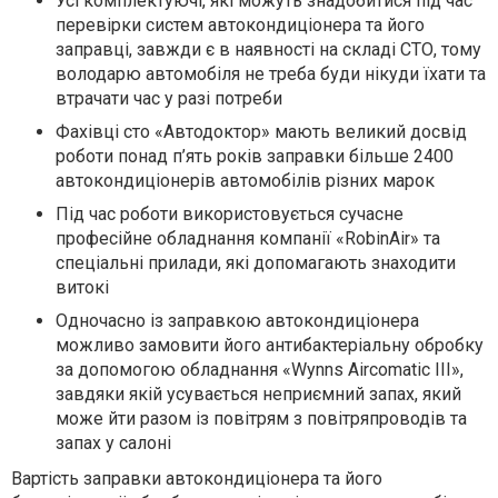
Усі комплектуючі, які можуть знадобитися під час
перевірки систем автокондиціонера та його
заправці, завжди є в наявності на складі СТО, тому
володарю автомобіля не треба буди нікуди їхати та
втрачати час у разі потреби
Фахівці сто «Автодоктор» мають великий досвід
роботи понад п’ять років заправки більше 2400
автокондиціонерів автомобілів різних марок
Під час роботи використовується сучасне
професійне обладнання компанії «
RobinAir
» та
спеціальні прилади, які допомагають знаходити
витокі
Одночасно із заправкою автокондиціонера
можливо замовити його антибактеріальну обробку
за допомогою обладнання «
Wynns
Aircomatic
III
»,
завдяки якій усувається неприємний запах, який
може йти разом із повітрям з повітряпроводів та
запах у салоні
Вартість заправки автокондиціонера та його