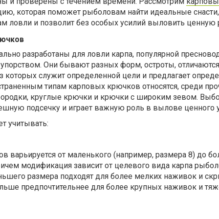
ы и проверены с течением времени. Рассмотрим
карповы
ию, которая поможет рыболовам найти идеальные снасти,
м ловли и позволит без особых усилий выловить ценную 
рючков
льно разработаны для ловли карпа, популярной пресново
 упорством. Они бывают разных форм, остроты, отличаются
из которых служит определенной цели и предлагает опред
страненным типам карповых крючков относятся, среди про
 бородки, круглые крючки и крючки с широким зевом. Выб
пешную подсечку и играет важную роль в вылове ценного 
т учитывать:
в варьируется от маленького (например, размера 8) до б
причем модификация зависит от целевого вида карпа рыбол
ньшего размера подходят для более мелких наживок и ск
ольше предпочтительнее для более крупных наживок и тя