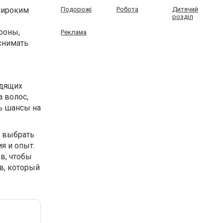
широким
Подорожі
Робота
Дитячий
розділ
роны,
Реклама
 снимать
одящих
 волос,
ь шансы на
м выбрать
я и опыт.
в, чтобы
в, который