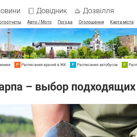
овини
Довідник
Дозвілля
отоотчеты
Авто / Мото
Погода
Оголошення
Карта міста
линике
Р
Расписание врачей в ЖК
Р
Расписание автобусов
Р
Рас
арпа – выбор подходящих