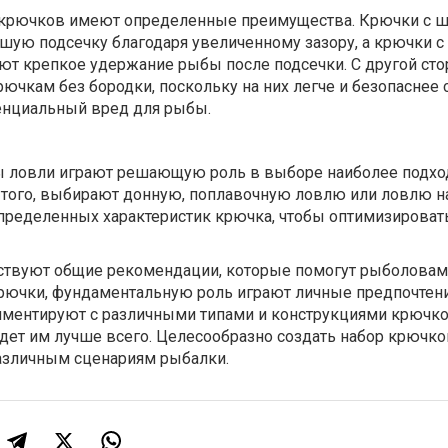
 крючков имеют определенные преимущества. Крючки с 
шую подсечку благодаря увеличенному зазору, а крючки с
ют крепкое удержание рыбы после подсечки. С другой сто
рючкам без бородки, поскольку на них легче и безопаснее
тенциальный вред для рыбы.
 ловли играют решающую роль в выборе наиболее подх
 того, выбирают донную, поплавочную ловлю или ловлю на
пределенных характеристик крючка, чтобы оптимизироват
ществуют общие рекомендации, которые помогут рыболова
ючки, фундаментальную роль играют личные предпочтени
ментируют с различными типами и конструкциями крючко
йдет им лучше всего. Целесообразно создать набор крючко
азличным сценариям рыбалки.