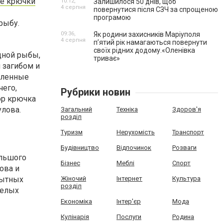
е крючки
10:12,
Залишилося 50 днів, щоб
4 серпня
повернутися після СЗЧ за спрощеною
програмою
рыбу.
09:36,
Як родини захисників Маріуполя
4 серпня
пʼятий рік намагаються повернути
своїх рідних додому.«Оленівка
дной рыбы,
триває»
 загибом и
еленные
чего,
Рубрики новин
ор крючка
улова.
Загальний
Техніка
Здоров'я
розділ
Туризм
Нерухомість
Транспорт
Будівництво
Відпочинок
Розваги
ольшого
Бізнес
Меблі
Спорт
ова и
рытных
Жіночий
Інтернет
Культура
розділ
желых
Економіка
Інтер'єр
Мода
Кулінарія
Послуги
Родина