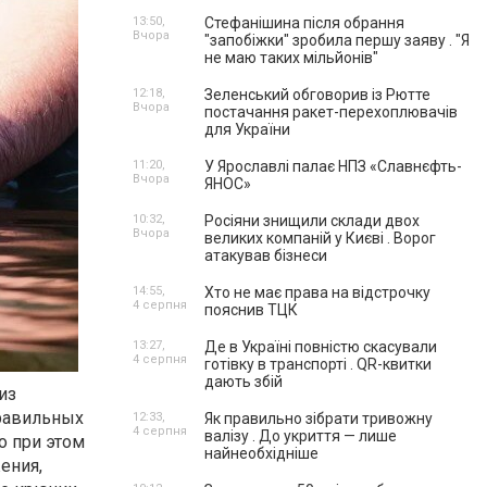
13:50,
Стефанішина після обрання
Вчора
"запобіжки" зробила першу заяву . "Я
не маю таких мільйонів"
12:18,
Зеленський обговорив із Рютте
Вчора
постачання ракет-перехоплювачів
для України
11:20,
У Ярославлі палає НПЗ «Славнєфть-
Вчора
ЯНОС»
10:32,
Росіяни знищили склади двох
Вчора
великих компаній у Києві . Ворог
атакував бізнеси
14:55,
Хто не має права на відстрочку
4 серпня
пояснив ТЦК
13:27,
Де в Україні повністю скасували
4 серпня
готівку в транспорті . QR-квитки
дають збій
из
равильных
12:33,
Як правильно зібрати тривожну
4 серпня
валізу . До укриття — лише
о при этом
найнеобхідніше
ения,