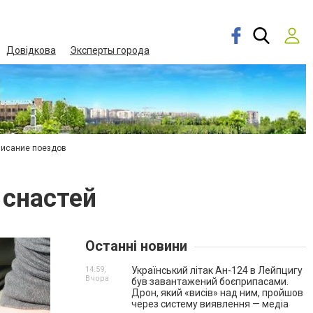
Довідкова
Эксперты города
писание поездов
 снастей
Останні новини
14:59,
Український літак Ан-124 в Лейпцигу
Вчора
був завантажений боєприпасами.
Дрон, який «висів» над ним, пройшов
через систему виявлення — медіа