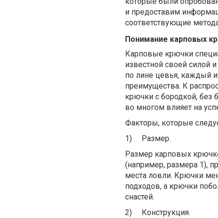
которые были опробован
и предоставим информац
соответствующие метода
Понимание карповых к
Карповые крючки специа
известной своей силой и
по лине цевья, каждый 
преимущества. К распро
крючки с бородкой, без
во многом влияет на ус
Факторы, которые следуе
1)
Размер.
Размер карповых крючко
(например, размера 1), 
места ловли. Крючки ме
подходов, а крючки поб
снастей.
2)
Конструкция.