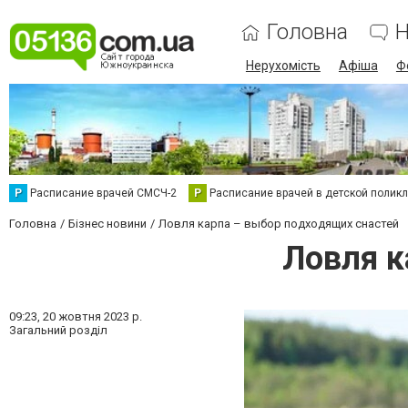
Головна
Н
Нерухомість
Афіша
Ф
Р
Расписание врачей СМСЧ-2
Р
Расписание врачей в детской полик
Головна
Бізнес новини
Ловля карпа – выбор подходящих снастей
Ловля к
09:23,
20 жовтня 2023 р.
Загальний розділ