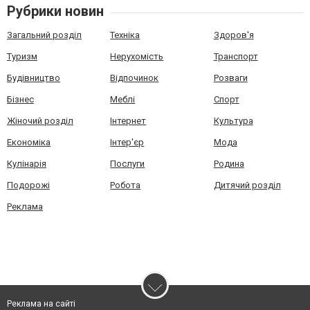
Рубрики новин
Загальний розділ
Техніка
Здоров'я
Туризм
Нерухомість
Транспорт
Будівництво
Відпочинок
Розваги
Бізнес
Меблі
Спорт
Жіночий розділ
Інтернет
Культура
Економіка
Інтер'єр
Мода
Кулінарія
Послуги
Родина
Подорожі
Робота
Дитячий розділ
Реклама
Реклама на сайті