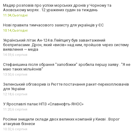
Мадяр розповів про успіхи морських дронів у Чорному та
Азовському морях . 12 уражених суден за тиждень
11:34,
Сьогодні
Нові правила тимчасового захисту для українців у ЄС
10:14,
Сьогодні
Український літак Ан-124 в Лейпцигу був завантажений
боєприпасами. Дрон, який «висів» над ним, пройшов через систему
виявлення — медіа
14:59,
6 серпня
Стефанішина після обрання "запобіжки" зробила першу заяву . "Я не
маю таких мільйонів"
13:50,
6 серпня
Зеленський обговорив із Рютте постачання ракет-перехоплювачів
для України
12:18,
6 серпня
У Ярославлі палає НПЗ «Славнєфть-ЯНОС»
11:20,
6 серпня
Росіяни знищили склади двох великих компаній у Києві . Ворог
атакував бізнеси
10:32,
6 серпня