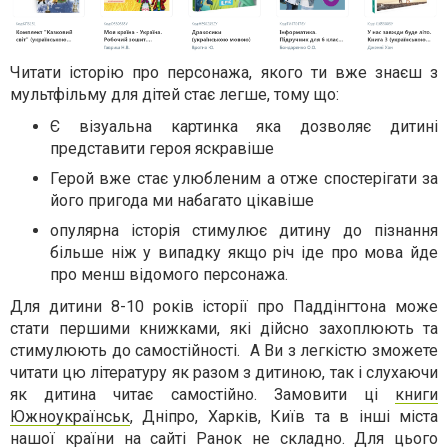
Читати історію про персонажа, якого ти вже знаєш з
мультфільму для дітей стає легше, тому що:
Є візуальна картинка яка дозволяє дитині
представити героя яскравіше
Герой вже стає улюбленим а отже спостерігати за
його пригода ми набагато цікавіше
опулярна історія стимулює дитину до пізнання
більше ніж у випадку якщо річ іде про мова йде
про менш відомого персонажа.
Для дитини 8-10 років історії про Паддінгтона може
стати першими книжками, які дійсно захоплюють та
стимулюють до самостійності. А Ви з легкістю зможете
читати цю літературу як разом з дитиною, так і слухаючи
як дитина читає самостійно. Замовити ці
книги
Южноукраїнськ
, Дніпро, Харків, Київ та в інші міста
нашої країни на сайті Ранок не складно. Для цього