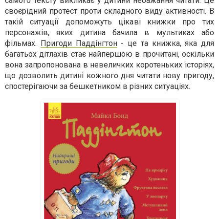
самого тексту викликає у дитини небажання читати. Це
своєрідний протест проти складного виду активності. В
такій ситуації допоможуть цікаві книжки про тих
персонажів, яких дитина бачила в мультиках або
фільмах.
Пригоди Паддінгтон
- це та книжка, яка для
багатьох дітлахів стає найпершою в прочитані, оскільки
вона запропонована в невеличких коротеньких історіях,
що дозволить дитині кожного дня читати нову пригоду,
спостерігаючи за бешкетником в різних ситуаціях.