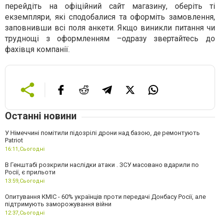
перейдіть на офіційний сайт магазину, оберіть ті
екземпляри, які сподобалися та оформіть замовлення,
заповнивши всі поля анкети. Якщо виникли питання чи
труднощі з оформленням –одразу звертайтесь до
фахівця компанії.
Останні новини
У Німеччині помітили підозрілі дрони над базою, де ремонтують
Patriot
16:11,
Сьогодні
В Генштабі розкрили наслідки атаки . ЗСУ масовано вдарили по
Росії, є прильоти
13:59,
Сьогодні
Опитування КМІС - 60% українців проти передачі Донбасу Росії, але
підтримують заморожування війни
12:37,
Сьогодні