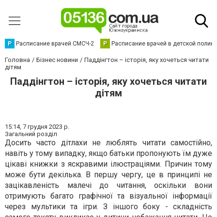
Р
Расписание врачей СМСЧ-2
Р
Расписание врачей в детской полик
Головна
Бізнес новини
Паддінгтон – історія, яку хочеться читати
дітям
Паддінгтон – історія, яку хочеться читати
дітям
15:14,
7 грудня 2023 р.
Загальний розділ
Досить часто дітлахи не люблять читати самостійно,
навіть у тому випадку, якщо батьки пропонують їм дуже
цікаві книжки з яскравими ілюстраціями. Причин тому
може бути декілька. В першу чергу, це в принципі не
зацікавленість малечі до читання, оскільки вони
отримують багато графічної та візуальної інформації
через мультики та ігри. З іншого боку - складність