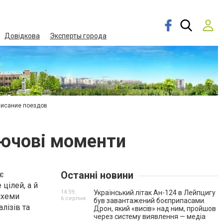
Довідкова
Эксперты города
писание поездов
лючові моменти
Останні новини
є
цілей, а й
14:59,
Український літак Ан-124 в Лейпцигу
схеми
6 серпня
був завантажений боєприпасами.
лізів та
Дрон, який «висів» над ним, пройшов
через систему виявлення — медіа