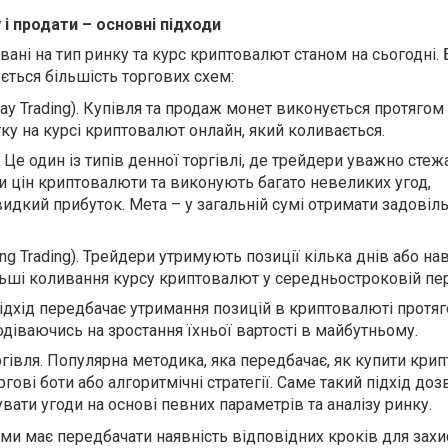
і продати – основні підходи
овані на тип ринку та курс криптовалют станом на сьогодні. 
ується більшість торгових схем:
y Trading). Купівля та продаж монет виконується протягом
ку на курсі криптовалют онлайн, який коливається.
. Це один із типів денної торгівлі, де трейдери уважно стеж
цін криптовалюти та виконують багато невеликих угод,
идкий прибуток. Мета – у загальній сумі отримати задовіл
ng Trading). Трейдери утримують позиції кілька днів або нав
льші коливання курсу криптовалют у середньостроковій пер
підхід передбачає утримання позицій в криптовалюті протя
одіваючись на зростання їхньої вартості в майбутньому.
гівля. Популярна методика, яка передбачає, як купити кри
ові боти або алгоритмічні стратегії. Саме такий підхід доз
ати угоди на основі певних параметрів та аналізу ринку.
ми має передбачати наявність відповідних кроків для захи