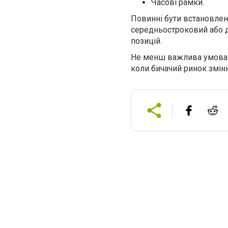
Часові рамки.
Повинні бути встановлени
середньостроковий або д
позицій.
Не менш важлива умова –
коли бичачий ринок змін