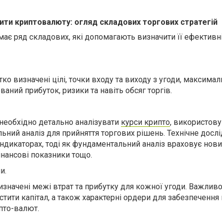
ити криптовалюту
: огляд складових торгових стратегій
має ряд складових, які допомагають визначити її ефективні
тко визначені цілі, точки входу та виходу з угоди, максима
ваний прибуток, ризики та навіть обсяг торгів.
необхідно детально аналізувати
курси крипто
, використов
льний аналіз для прийняття торгових рішень. Технічне досл
 індикаторах, тоді як фундаментальний аналіз враховує нови
інансові показники тощо.
и.
изначені межі втрат та прибутку для кожної угоди. Важлив
стити капітал, а також характерні ордери для забезпечення
пто-валют.