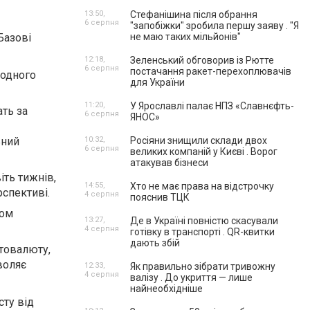
13:50,
Стефанішина після обрання
6 серпня
"запобіжки" зробила першу заяву . "Я
Базові
не маю таких мільйонів"
12:18,
Зеленський обговорив із Рютте
6 серпня
постачання ракет-перехоплювачів
 одного
для України
11:20,
У Ярославлі палає НПЗ «Славнєфть-
ать за
6 серпня
ЯНОС»
ьний
10:32,
Росіяни знищили склади двох
6 серпня
великих компаній у Києві . Ворог
атакував бізнеси
іть тижнів,
14:55,
Хто не має права на відстрочку
спективі.
4 серпня
пояснив ТЦК
гом
13:27,
Де в Україні повністю скасували
4 серпня
готівку в транспорті . QR-квитки
дають збій
птовалюту,
воляє
12:33,
Як правильно зібрати тривожну
4 серпня
валізу . До укриття — лише
найнеобхідніше
сту від