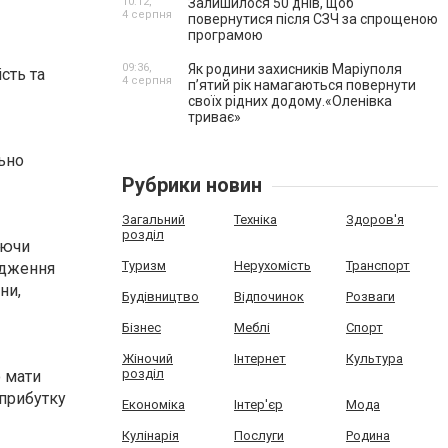
10:12,
Залишилося 50 днів, щоб
4 серпня
повернутися після СЗЧ за спрощеною
програмою
09:36,
Як родини захисників Маріуполя
сть та
4 серпня
пʼятий рік намагаються повернути
своїх рідних додому.«Оленівка
триває»
льно
Рубрики новин
Загальний
Техніка
Здоров'я
розділ
уючи
Туризм
Нерухомість
Транспорт
ідження
ни,
Будівництво
Відпочинок
Розваги
Бізнес
Меблі
Спорт
Жіночий
Інтернет
Культура
розділ
о мати
 прибутку
Економіка
Інтер'єр
Мода
Кулінарія
Послуги
Родина