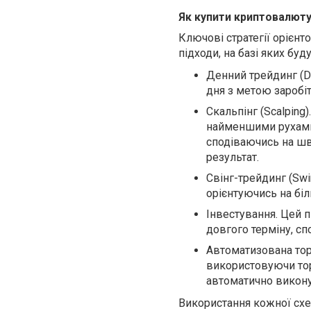
Як купити криптовалюту 
Ключові стратегії орієнт
підходи, на базі яких буд
Денний трейдинг (Da
дня з метою заробіт
Скальпінг (Scalping)
найменшими рухами 
сподіваючись на шв
результат.
Свінг-трейдинг (Swi
орієнтуючись на бі
Інвестування. Цей 
довгого терміну, сп
Автоматизована тор
використовуючи торг
автоматично виконув
Використання кожної схе