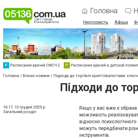
Головна
Н
Нерухомість
Афіша
Ф
Р
Расписание врачей СМСЧ-2
Р
Расписание врачей в детской полик
Головна
Бізнес новини
Підходи до торгівлі криптовалютами: ключ
Підходи до то
16:17,
13 грудня 2023 р.
Якщо у вас вже є обрана
Загальний розділ
можливість реалізовувати
відносно психологічного 
можуть передбачати різно
інструментів.