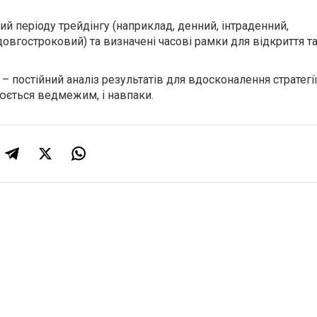
й періоду трейдінгу (наприклад, денний, інтраденний,
овгостроковий) та визначені часові рамки для відкриття та
 постійний аналіз результатів для вдосконалення стратегі
юється ведмежим, і навпаки.