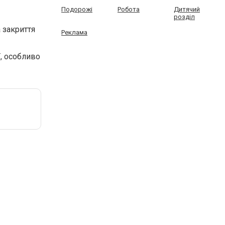
Подорожі
Робота
Дитячий
розділ
 закриття
Реклама
ї, особливо