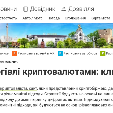
овини
Довідник
Дозвілля
отоотчеты
Авто / Мото
Погода
Оголошення
Карта міста
линике
Р
Расписание врачей в ЖК
Р
Расписание автобусов
Р
Рас
ові моменти
ргівлі криптовалютами: к
криптовалюта, сайт
, який представлений криптобіржею, да
 різноманітні підходи. Стратегії будують на основі не лише 
підходу до змін на ринку цифрових активів. Індивідуальні 
манітні підходи, які будуються на основі різнопланових ана