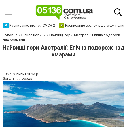
Р
Расписание врачей СМСЧ-2
Р
Расписание врачей в детской полик
Головна
Бізнес новини
Найвищі гори Австралії: Епічна подорож
над хмарами
Найвищі гори Австралії: Епічна подорож над
хмарами
13:44,
3 липня 2024 р.
Загальний розділ