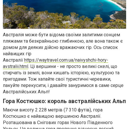
Австралія може бути відома своїми залитими сонцем
пляжами та безкрайньою глибинкою, але вона також є
домом для деяких дійсно вражаючих гір. Ось список
найвищих гір
Австралії
https://waytravel.com.ua/naivyshchi-hory-
avstralii.html
. Ці вершини - не просто великі скелі, що
стирчать із землі, вони кишать історією, культурою та
пригодами. Тож хапайте свої туристичні черевики,
пакуйте перекусити, і давайте зануримося в саме серце
Австралійських Альп!
Гора Костюшко: король австралійських Альп
Маючи висоту 2 228 метрів (7 310 футів), гора
Костюшко є найвищою вершиною Австралії.
Розташована в Снігових горах Нового Південного
Уельсу. Ця велична гора пропонує відносно легкий