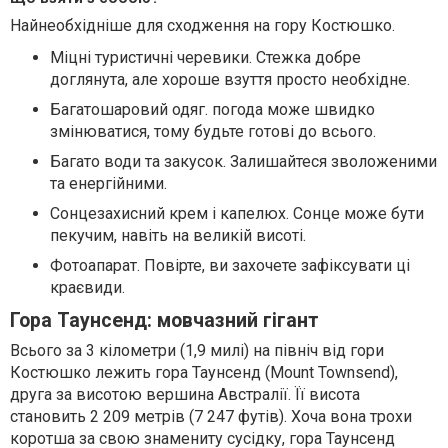
Найнеобхідніше для сходження на гору Костюшко.
Міцні туристичні черевики. Стежка добре
доглянута, але хороше взуття просто необхідне.
Багатошаровий одяг. погода може швидко
змінюватися, тому будьте готові до всього.
Багато води та закусок. Залишайтеся зволоженими
та енергійними.
Сонцезахисний крем і капелюх. Сонце може бути
пекучим, навіть на великій висоті.
Фотоапарат. Повірте, ви захочете зафіксувати ці
краєвиди.
Гора Таунсенд: мовчазний гігант
Всього за 3 кілометри (1,9 милі) на північ від гори
Костюшко лежить гора Таунсенд (Mount Townsend),
друга за висотою вершина Австралії. Її висота
становить 2 209 метрів (7 247 футів). Хоча вона трохи
коротша за свою знамениту сусідку, гора Таунсенд