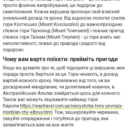
просто фізичне випробування; це подорож до
самопізнання. Кожна вершина пропонує свій власний
унікальний досвід та уроки. Від відносно пологих схилів
гори Костюшко (Mount Kosciuszko) до важкопрохідних
стежок гори Таунсенд (Mount Townsend) і повних пригод
стежок гори Твінам (Mount Twynam) - ці гори вчать нас
наполегливості, повазі до природи і радості від
подорожі.
Чому вам варто поїхати: прийміть пригоди
Якщо ви думаєте про те, щоб підкорити ці вершини, моя
порада проста: беріться за це. Гори чекають, а досвід
вартий кожного кроку. Незалежно від того, чи ви
досвідчений мандрівник, чи допитливий новачок, в
Австралійських Альпах знайдеться щось для кожного.
Також вас можуть зацікавити найвищі гори
Європи
https://waytravel.com.ua/naivyshcha-hora-yevropy-
monblan-chy-elbrus.html
. Тож, зашнуровуйте черевики,
пакуйте спорядження і готуйтеся до пригоди, яка
запам'ятається вам на все життя.