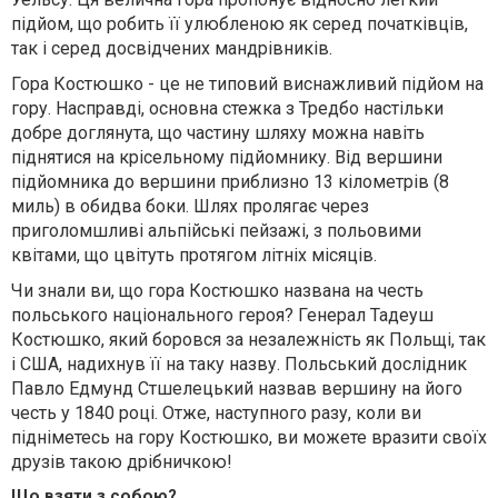
підйом, що робить її улюбленою як серед початківців,
так і серед досвідчених мандрівників.
Гора Костюшко - це не типовий виснажливий підйом на
гору. Насправді, основна стежка з Тредбо настільки
добре доглянута, що частину шляху можна навіть
піднятися на крісельному підйомнику. Від вершини
підйомника до вершини приблизно 13 кілометрів (8
миль) в обидва боки. Шлях пролягає через
приголомшливі альпійські пейзажі, з польовими
квітами, що цвітуть протягом літніх місяців.
Чи знали ви, що гора Костюшко названа на честь
польського національного героя? Генерал Тадеуш
Костюшко, який боровся за незалежність як Польщі, так
і США, надихнув її на таку назву. Польський дослідник
Павло Едмунд Стшелецький назвав вершину на його
честь у 1840 році. Отже, наступного разу, коли ви
підніметесь на гору Костюшко, ви можете вразити своїх
друзів такою дрібничкою!
Що взяти з собою?