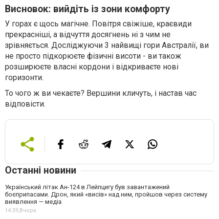
Висновок: вийдіть із зони комфорту
У горах є щось магічне. Повітря свіжіше, краєвиди
прекрасніші, а відчуття досягнень ні з чим не
зрівняється. Досліджуючи 3 найвищі гори Австралії, ви
не просто підкорюєте фізичні висоти - ви також
розширюєте власні кордони і відкриваєте нові
горизонти.
То чого ж ви чекаєте? Вершини кличуть, і настав час
відповісти.
Останні новини
Український літак Ан-124 в Лейпцигу був завантажений
боєприпасами. Дрон, який «висів» над ним, пройшов через систему
виявлення — медіа
14:59,
Вчора