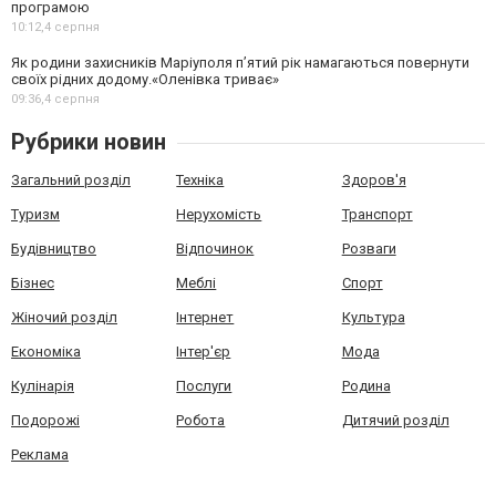
програмою
10:12,
4 серпня
Як родини захисників Маріуполя пʼятий рік намагаються повернути
своїх рідних додому.«Оленівка триває»
09:36,
4 серпня
Рубрики новин
Загальний розділ
Техніка
Здоров'я
Туризм
Нерухомість
Транспорт
Будівництво
Відпочинок
Розваги
Бізнес
Меблі
Спорт
Жіночий розділ
Інтернет
Культура
Економіка
Інтер'єр
Мода
Кулінарія
Послуги
Родина
Подорожі
Робота
Дитячий розділ
Реклама