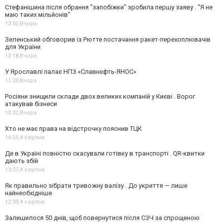
Стефанішина після обрання "запобіжки" зробила першу заяву . "Я не
маю таких мільйонів"
13:50,
Вчора
Зеленський обговорив із Рютте постачання ракет-перехоплювачів
для України
12:18,
Вчора
У Ярославлі палає НПЗ «Славнєфть-ЯНОС»
11:20,
Вчора
Росіяни знищили склади двох великих компаній у Києві . Ворог
атакував бізнеси
10:32,
Вчора
Хто не має права на відстрочку пояснив ТЦК
14:55,
4 серпня
Де в Україні повністю скасували готівку в транспорті . QR-квитки
дають збій
13:27,
4 серпня
Як правильно зібрати тривожну валізу . До укриття — лише
найнеобхідніше
12:33,
4 серпня
Залишилося 50 днів, щоб повернутися після СЗЧ за спрощеною