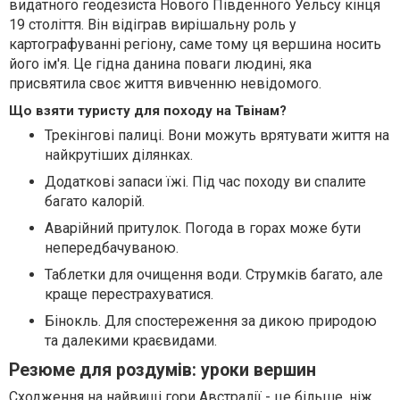
видатного геодезиста Нового Південного Уельсу кінця
19 століття. Він відіграв вирішальну роль у
картографуванні регіону, саме тому ця вершина носить
його ім'я. Це гідна данина поваги людині, яка
присвятила своє життя вивченню невідомого.
Що взяти туристу для походу на Твінам?
Трекінгові палиці. Вони можуть врятувати життя на
найкрутіших ділянках.
Додаткові запаси їжі. Під час походу ви спалите
багато калорій.
Аварійний притулок. Погода в горах може бути
непередбачуваною.
Таблетки для очищення води. Струмків багато, але
краще перестрахуватися.
Бінокль. Для спостереження за дикою природою
та далекими краєвидами.
Резюме для роздумів: уроки вершин
Сходження на найвищі гори Австралії - це більше, ніж