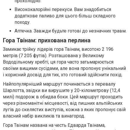
прохолодно.
Висококалорійні перекуси. Вам знадобиться
додаткове паливо для цього більш складного
походу.
Аптечка. Завжди будьте готові до незначних травм.
Гора Твінам: прихована перлина
Замикає трійку лідерів гора Твінам, висотою 2 196
метрів (7 205 футів). Розташована у Великому
Вододільному хребті, ця гора часто затьмарюється
своїми вищими сусідами, але вона пропонує унікальний
і корисний досвід для тих, хто готовий здійснити похід.
Найпопулярніший маршрут починається з перевалу
Шарлотта, звідки ви вирушите у 20-кілометрову (12,4
милі) подорож в обидва боки. Цей маршрут проходить
через різноманітні місцевості, від пишних альпійських
лугів до скелястих виступів, кожна з яких пропонує свій
власний набір викликів та винагород.
Гора Твінам названа на честь Едварда Твінама,