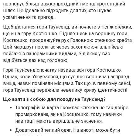
пропонує більш важкопрохідний і менш протоптаний
шлях. Це ідеально підходить для тих, хто шукає
усамітнення та пригод.
Щоб дістатися гори Таунсенд, ви почнете з тієї ж стежки,
що й на гору Костюшко. Піднявшись на вершину гори
Костюшко, продовжуйте рух Головною стежкою хребта.
Цей маршрут пролягає через захоплюючі альпійські
пейзажі з панорамними видами, від яких у вас
відіб'ється дах над головою.
Гора Таунсенд спочатку називалася гора Костюшко.
Однак, коли з'ясувалося, що сусідня вершина насправді
вища, назви поміняли місцями. Так що, в певному сенсі,
гора Таунсенд пережила невелику кризу ідентичності!
Що взяти з собою для походу на Таунсенд?
Топографічна карта і компас. Стежка не так добре
промаркована, як на Косцюшко, тому навички
навігації мають вирішальне значення.
Додатковий теплий одяг. На висоті може бути