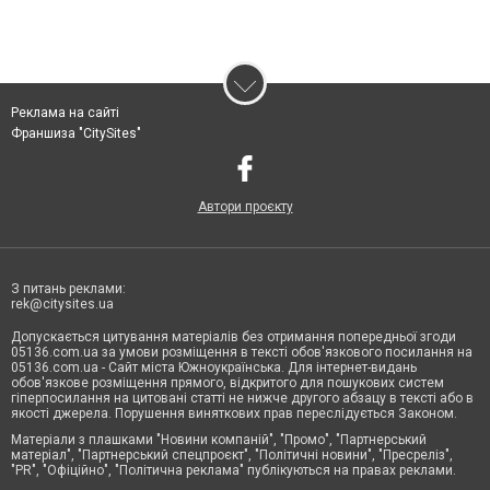
Реклама на сайті
Франшиза "CitySites"
Автори проєкту
З питань реклами:
rek@citysites.ua
Допускається цитування матеріалів без отримання попередньої згоди
05136.com.ua за умови розміщення в тексті обов'язкового посилання на
05136.com.ua - Сайт міста Южноукраїнська. Для інтернет-видань
обов'язкове розміщення прямого, відкритого для пошукових систем
гіперпосилання на цитовані статті не нижче другого абзацу в тексті або в
якості джерела. Порушення виняткових прав переслідується Законом.
Матеріали з плашками "Новини компаній", "Промо", "Партнерський
матеріал", "Партнерський спецпроєкт", "Політичні новини", "Пресреліз",
"PR", "Офіційно", "Політична реклама" публікуються на правах реклами.