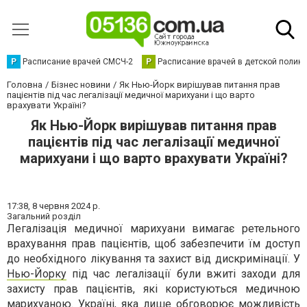
Р
Расписание врачей СМСЧ-2
Р
Расписание врачей в детской полик
Головна
Бізнес новини
Як Нью-Йорк вирішував питання прав
пацієнтів під час легалізації медичної марихуани і що варто
врахувати Україні?
Як Нью-Йорк вирішував питання прав
пацієнтів під час легалізації медичної
марихуани і що варто врахувати Україні?
17:38,
8 червня 2024 р.
Загальний розділ
Легалізація медичної марихуани вимагає ретельного
врахування прав пацієнтів, щоб забезпечити їм доступ
до необхідного лікування та захист від дискримінації. У
Нью-Йорку
під час легалізації були вжиті заходи для
захисту прав пацієнтів, які користуються медичною
марихуаною. Україні, яка лише обговорює можливість