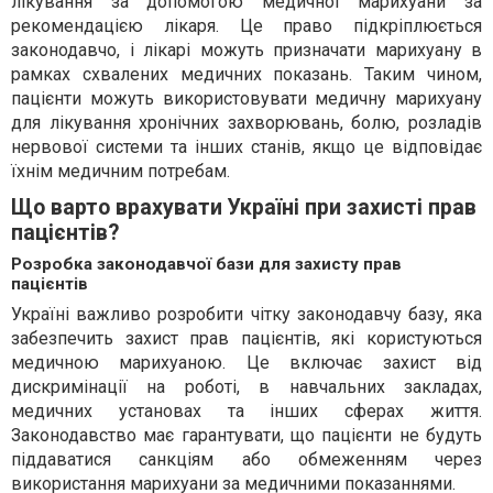
лікування за допомогою медичної марихуани за
рекомендацією лікаря. Це право підкріплюється
законодавчо, і лікарі можуть призначати марихуану в
рамках схвалених медичних показань. Таким чином,
пацієнти можуть використовувати медичну марихуану
для лікування хронічних захворювань, болю, розладів
нервової системи та інших станів, якщо це відповідає
їхнім медичним потребам.
Що варто врахувати Україні при захисті прав
пацієнтів?
Розробка законодавчої бази для захисту прав
пацієнтів
Україні важливо розробити чітку законодавчу базу, яка
забезпечить захист прав пацієнтів, які користуються
медичною марихуаною. Це включає захист від
дискримінації на роботі, в навчальних закладах,
медичних установах та інших сферах життя.
Законодавство має гарантувати, що пацієнти не будуть
піддаватися санкціям або обмеженням через
використання марихуани за медичними показаннями.