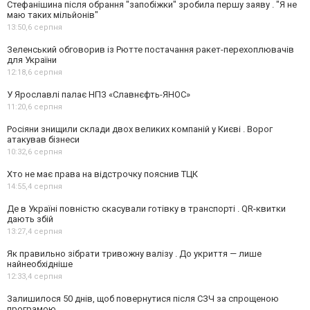
Стефанішина після обрання "запобіжки" зробила першу заяву . "Я не
маю таких мільйонів"
13:50,
6 серпня
Зеленський обговорив із Рютте постачання ракет-перехоплювачів
для України
12:18,
6 серпня
У Ярославлі палає НПЗ «Славнєфть-ЯНОС»
11:20,
6 серпня
Росіяни знищили склади двох великих компаній у Києві . Ворог
атакував бізнеси
10:32,
6 серпня
Хто не має права на відстрочку пояснив ТЦК
14:55,
4 серпня
Де в Україні повністю скасували готівку в транспорті . QR-квитки
дають збій
13:27,
4 серпня
Як правильно зібрати тривожну валізу . До укриття — лише
найнеобхідніше
12:33,
4 серпня
Залишилося 50 днів, щоб повернутися після СЗЧ за спрощеною
програмою