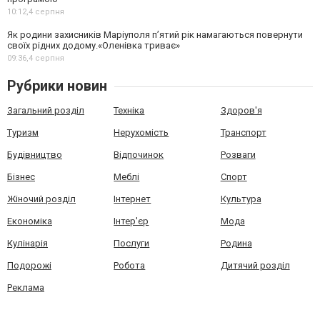
10:12,
4 серпня
Як родини захисників Маріуполя пʼятий рік намагаються повернути
своїх рідних додому.«Оленівка триває»
09:36,
4 серпня
Рубрики новин
Загальний розділ
Техніка
Здоров'я
Туризм
Нерухомість
Транспорт
Будівництво
Відпочинок
Розваги
Бізнес
Меблі
Спорт
Жіночий розділ
Інтернет
Культура
Економіка
Інтер'єр
Мода
Кулінарія
Послуги
Родина
Подорожі
Робота
Дитячий розділ
Реклама