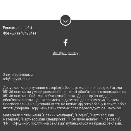
Реклама на сайті
Франшиза "CitySites"
Автори проєкту
З питань реклами:
rek@citysites.ua
Допускається цитування матеріалів без отримання попередньої згоди
05136.com.ua за умови розміщення в тексті обов'язкового посилання на
05136.com.ua - Сайт міста Южноукраїнська. Для інтернет-видань
обов'язкове розміщення прямого, відкритого для пошукових систем
гіперпосилання на цитовані статті не нижче другого абзацу в тексті або в
якості джерела. Порушення виняткових прав переслідується Законом.
Матеріали з плашками "Новини компаній", "Промо", "Партнерський
матеріал", "Партнерський спецпроєкт", "Політичні новини", "Пресреліз",
"PR", "Офіційно", "Політична реклама" публікуються на правах реклами.