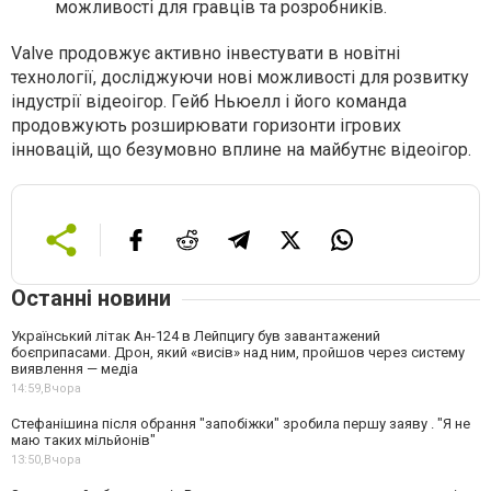
можливості для гравців та розробників.
Valve продовжує активно інвестувати в новітні
технології, досліджуючи нові можливості для розвитку
індустрії відеоігор. Гейб Ньюелл і його команда
продовжують розширювати горизонти ігрових
інновацій, що безумовно вплине на майбутнє відеоігор.
Останні новини
Український літак Ан-124 в Лейпцигу був завантажений
боєприпасами. Дрон, який «висів» над ним, пройшов через систему
виявлення — медіа
14:59,
Вчора
Стефанішина після обрання "запобіжки" зробила першу заяву . "Я не
маю таких мільйонів"
13:50,
Вчора