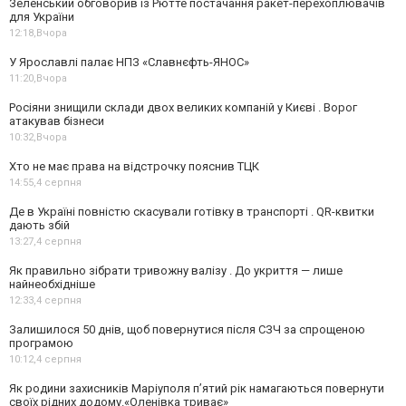
Зеленський обговорив із Рютте постачання ракет-перехоплювачів
для України
12:18,
Вчора
У Ярославлі палає НПЗ «Славнєфть-ЯНОС»
11:20,
Вчора
Росіяни знищили склади двох великих компаній у Києві . Ворог
атакував бізнеси
10:32,
Вчора
Хто не має права на відстрочку пояснив ТЦК
14:55,
4 серпня
Де в Україні повністю скасували готівку в транспорті . QR-квитки
дають збій
13:27,
4 серпня
Як правильно зібрати тривожну валізу . До укриття — лише
найнеобхідніше
12:33,
4 серпня
Залишилося 50 днів, щоб повернутися після СЗЧ за спрощеною
програмою
10:12,
4 серпня
Як родини захисників Маріуполя пʼятий рік намагаються повернути
своїх рідних додому.«Оленівка триває»