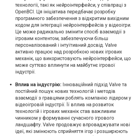
технології, такі як нейроінтерфейси, у співпраці з
OpenBCI. Ця ініціатива передбачає розробку
програмного забезпечення з відкритим вихідним
кодом для інтеграції нейроінтерфейсів у відеоігри.
Це може радикально змінити спосіб взаємодії з
ігровим контентом, забезпечуючи більш
персоналізований і інтуїтивний досвід. Valve
активно працює над розробкою нових ігрових
механік, що використовують нейроінтерфейси, що
може суттєво вплинути на майбутнє ігрової
індустрії.
Вплив на індустрію:
Інноваційний підхід Valve та
постійний пошук нових технологій і методів
взаємодії з гравцями роблять компанію лідером у
відеоігровій індустрії. Її вплив на розвиток
технологій і ігрових механік став важливим
чинником у формуванні сучасного ігрового
ландшафту. Valve продовжує впроваджувати нові
ідеї, які змінюють сприйняття ігор і розширюють