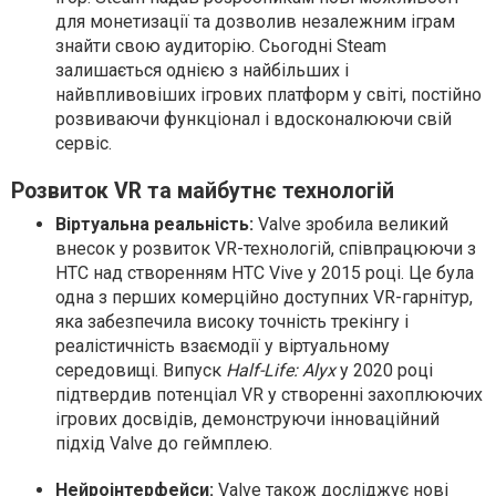
для монетизації та дозволив незалежним іграм
знайти свою аудиторію. Сьогодні Steam
залишається однією з найбільших і
найвпливовіших ігрових платформ у світі, постійно
розвиваючи функціонал і вдосконалюючи свій
сервіс.
Розвиток VR та майбутнє технологій
Віртуальна реальність:
Valve зробила великий
внесок у розвиток VR-технологій, співпрацюючи з
HTC над створенням HTC Vive у 2015 році. Це була
одна з перших комерційно доступних VR-гарнітур,
яка забезпечила високу точність трекінгу і
реалістичність взаємодії у віртуальному
середовищі. Випуск
Half-Life: Alyx
у 2020 році
підтвердив потенціал VR у створенні захоплюючих
ігрових досвідів, демонструючи інноваційний
підхід Valve до геймплею.
Нейроінтерфейси:
Valve також досліджує нові