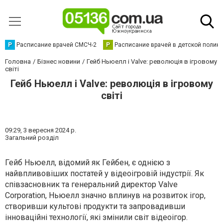
Р
Расписание врачей СМСЧ-2
Р
Расписание врачей в детской полик
Головна
Бізнес новини
Гейб Ньюелл і Valve: революція в ігровому
світі
Гейб Ньюелл і Valve: революція в ігровому
світі
09:29,
3 вересня 2024 р.
Загальний розділ
Гейб Ньюелл, відомий як Гейбен, є однією з
найвпливовіших постатей у відеоігровій індустрії. Як
співзасновник та генеральний директор Valve
Corporation, Ньюелл значно вплинув на розвиток ігор,
створивши культові продукти та запровадивши
інноваційні технології, які змінили світ відеоігор.