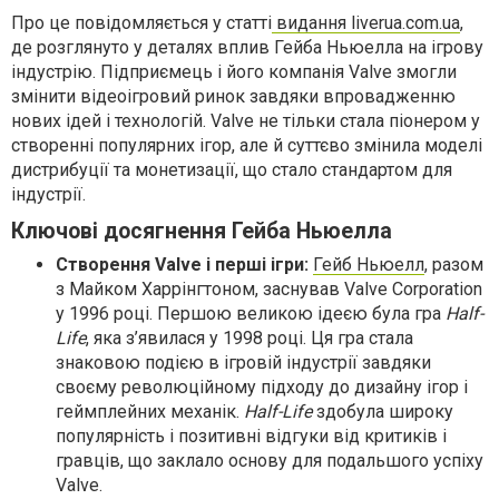
Про це повідомляється у статті
видання liverua.com.ua
,
де розглянуто у деталях вплив Гейба Ньюелла на ігрову
індустрію. Підприємець і його компанія Valve змогли
змінити відеоігровий ринок завдяки впровадженню
нових ідей і технологій. Valve не тільки стала піонером у
створенні популярних ігор, але й суттєво змінила моделі
дистрибуції та монетизації, що стало стандартом для
індустрії.
Ключові досягнення Гейба Ньюелла
Створення Valve і перші ігри:
Гейб Ньюелл
, разом
з Майком Харрінгтоном, заснував Valve Corporation
у 1996 році. Першою великою ідеєю була гра
Half-
Life
, яка з’явилася у 1998 році. Ця гра стала
знаковою подією в ігровій індустрії завдяки
своєму революційному підходу до дизайну ігор і
геймплейних механік.
Half-Life
здобула широку
популярність і позитивні відгуки від критиків і
гравців, що заклало основу для подальшого успіху
Valve.