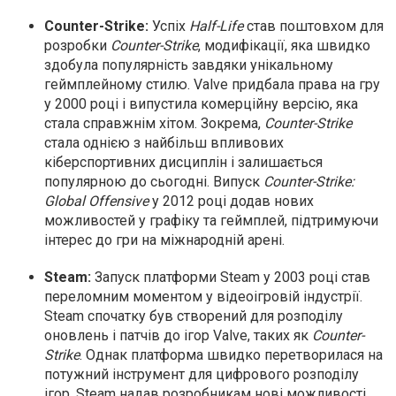
Counter-Strike:
Успіх
Half-Life
став поштовхом для
розробки
Counter-Strike
, модифікації, яка швидко
здобула популярність завдяки унікальному
геймплейному стилю. Valve придбала права на гру
у 2000 році і випустила комерційну версію, яка
стала справжнім хітом. Зокрема,
Counter-Strike
стала однією з найбільш впливових
кіберспортивних дисциплін і залишається
популярною до сьогодні. Випуск
Counter-Strike:
Global Offensive
у 2012 році додав нових
можливостей у графіку та геймплей, підтримуючи
інтерес до гри на міжнародній арені.
Steam:
Запуск платформи Steam у 2003 році став
переломним моментом у відеоігровій індустрії.
Steam спочатку був створений для розподілу
оновлень і патчів до ігор Valve, таких як
Counter-
Strike
. Однак платформа швидко перетворилася на
потужний інструмент для цифрового розподілу
ігор. Steam надав розробникам нові можливості