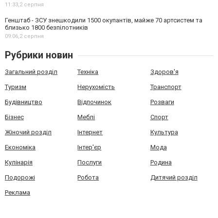
11:33,
2 серпня
Генштаб - ЗСУ знешкодили 1500 окупантів, майже 70 артсистем та
близько 1800 безпілотників
09:06,
2 серпня
Рубрики новин
Загальний розділ
Техніка
Здоров'я
Туризм
Нерухомість
Транспорт
Будівництво
Відпочинок
Розваги
Бізнес
Меблі
Спорт
Жіночий розділ
Інтернет
Культура
Економіка
Інтер'єр
Мода
Кулінарія
Послуги
Родина
Подорожі
Робота
Дитячий розділ
Реклама