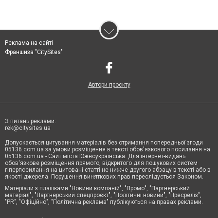
Реклама на сайті
Франшиза "CitySites"
Автори проєкту
З питань реклами:
rek@citysites.ua
Допускається цитування матеріалів без отримання попередньої згоди
05136.com.ua за умови розміщення в тексті обов'язкового посилання на
05136.com.ua - Сайт міста Южноукраїнська. Для інтернет-видань
обов'язкове розміщення прямого, відкритого для пошукових систем
гіперпосилання на цитовані статті не нижче другого абзацу в тексті або в
якості джерела. Порушення виняткових прав переслідується Законом.
Матеріали з плашками "Новини компаній", "Промо", "Партнерський
матеріал", "Партнерський спецпроєкт", "Політичні новини", "Пресреліз",
"PR", "Офіційно", "Політична реклама" публікуються на правах реклами.