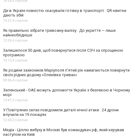
14:55,
4 серпня
Де в Україні повністю скасували готівку в транспорті . QR-квитки
дають збій
13:27,
4 серпня
Як правильно зібрати тривожну валізу . До укриття — лише
найнеобхідніше
12:33,
4 серпня
Залишилося 50 днів, щоб повернутися після СЗЧ за спрощеною
програмою
10:12,
4 серпня
Як родини захисників Маріуполя пʼятий рік намагаються повернути
своїх рідних додому.«Оленівка триває»
09:36,
4 серпня
Зеленський - ОАЕ можуть допомогти Україні з безпекою в Чорному
морі
13:47,
2 серпня
У Повітряних силах повідомили деталі нічної атаки . 24 дрони
влучили на 19 локаціях
12:43,
2 серпня
Медіа - Ціллю вибуху в Москві був командувач рф, який керував
наступом на Київ