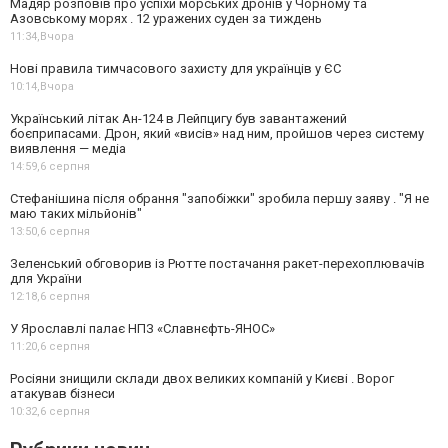
Мадяр розповів про успіхи морських дронів у Чорному та
Азовському морях . 12 уражених суден за тиждень
11:34,
Вчора
Нові правила тимчасового захисту для українців у ЄС
10:14,
Вчора
Український літак Ан-124 в Лейпцигу був завантажений
боєприпасами. Дрон, який «висів» над ним, пройшов через систему
виявлення — медіа
14:59,
6 серпня
Стефанішина після обрання "запобіжки" зробила першу заяву . "Я не
маю таких мільйонів"
13:50,
6 серпня
Зеленський обговорив із Рютте постачання ракет-перехоплювачів
для України
12:18,
6 серпня
У Ярославлі палає НПЗ «Славнєфть-ЯНОС»
11:20,
6 серпня
Росіяни знищили склади двох великих компаній у Києві . Ворог
атакував бізнеси
10:32,
6 серпня