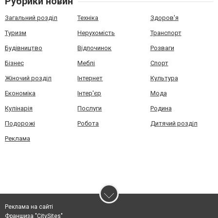
Рубрики новин
Загальний розділ
Техніка
Здоров'я
Туризм
Нерухомість
Транспорт
Будівництво
Відпочинок
Розваги
Бізнес
Меблі
Спорт
Жіночий розділ
Інтернет
Культура
Економіка
Інтер'єр
Мода
Кулінарія
Послуги
Родина
Подорожі
Робота
Дитячий розділ
Реклама
Реклама на сайті
Франшиза "CitySites"