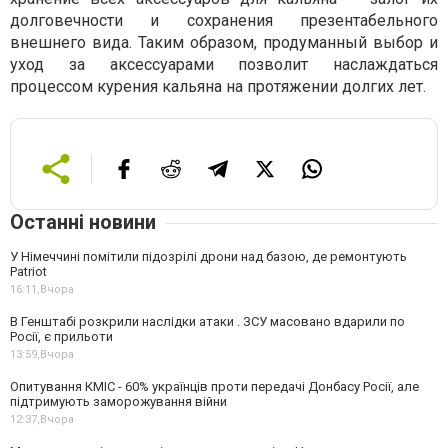
долговечности и сохранения презентабельного
внешнего вида. Таким образом, продуманный выбор и
уход за аксессуарами позволит наслаждаться
процессом курения кальяна на протяжении долгих лет.
Останні новини
У Німеччині помітили підозрілі дрони над базою, де ремонтують
Patriot
16:11,
Вчора
В Генштабі розкрили наслідки атаки . ЗСУ масовано вдарили по
Росії, є прильоти
13:59,
Вчора
Опитування КМІС - 60% українців проти передачі Донбасу Росії, але
підтримують заморожування війни
12:37,
Вчора