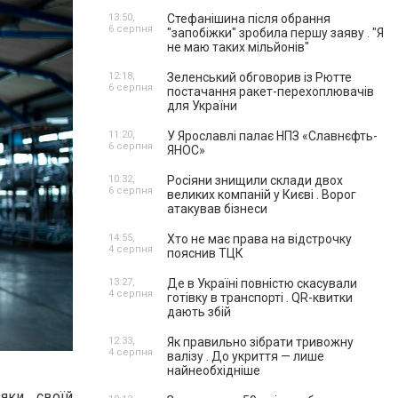
13:50,
Стефанішина після обрання
6 серпня
"запобіжки" зробила першу заяву . "Я
не маю таких мільйонів"
12:18,
Зеленський обговорив із Рютте
6 серпня
постачання ракет-перехоплювачів
для України
11:20,
У Ярославлі палає НПЗ «Славнєфть-
6 серпня
ЯНОС»
10:32,
Росіяни знищили склади двох
6 серпня
великих компаній у Києві . Ворог
атакував бізнеси
14:55,
Хто не має права на відстрочку
4 серпня
пояснив ТЦК
13:27,
Де в Україні повністю скасували
4 серпня
готівку в транспорті . QR-квитки
дають збій
12:33,
Як правильно зібрати тривожну
4 серпня
валізу . До укриття — лише
найнеобхідніше
яки своїй