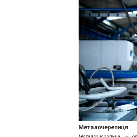
Металочерепиця
Металлочерепица
— оди