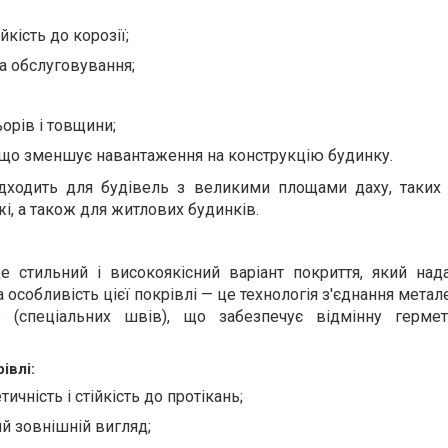
йкість до корозії;
а обслуговування;
орів і товщини;
, що зменшує навантаження на конструкцію будинку.
дходить для будівель з великими площами даху, таких 
жі, а також для житлових будинків.
 стильний і високоякісний варіант покриття, який над
 особливість цієї покрівлі — це технологія з'єднання метал
(спеціальних швів), що забезпечує відмінну гермет
івлі:
чність і стійкість до протікань;
ий зовнішній вигляд;