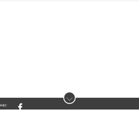
нас :
ування матеріалів без отримання попередньої згоди 05136.com.ua за умови