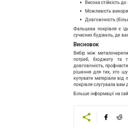
Висока стійкість д
Можливість викорис
Довговічність (біль
Фальцева покрівля є іде
сучасних будівель, де ва
Висновок
Вибір між металочереп
потреб, бюджету та т
довговічність, профнаст
рішення для тих, хто шу
купувати матеріали від 
покрівля слугувала вам д
Більше інформації на сай