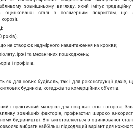
вабливому зовнішньому вигляду, який імітує традиційну
з оцинкованої сталі з полімерним покриттям, що з
 корозії.
і:
 років);
, що не створює надмірного навантаження на крокви;
фіолету, іржі та механічних пошкоджень;
рів і профілів;
 як для нових будівель, так і для реконструкції дахів, щ
итлових будинків, котеджів та комерційних об'єктів.
ий і практичний матеріал для покрівлі, стін і огорож. За
о впливу зовнішніх факторів, профнастил широко викорис
ому будівництві. Він виготовляється з оцинкованої сталі 
озволяє вибрати найбільш підходящий варіант для кожного