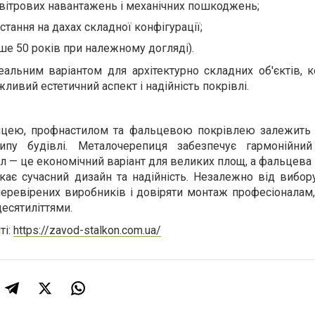
о вітрових навантажень і механічних пошкоджень;
тання на дахах складної конфігурації;
ше 50 років при належному догляді).
альним варіантом для архітектурно складних об'єктів, к
жливий естетичний аспект і надійність покрівлі.
ицею, профнастилом та фальцевою покрівлею залежить
ипу будівлі. Металочерепиця забезпечує гармонійний
ил — це економічний варіант для великих площ, а фальцева
кає сучасний дизайн та надійність. Незалежно від вибор
перевірених виробників і довіряти монтаж професіоналам
есятиліттями.
ті:
https://zavod-stalkon.com.ua/