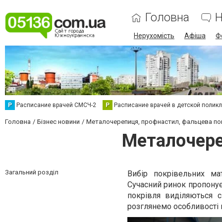
Головна
Н
Нерухомість
Афіша
Ф
Р
Расписание врачей СМСЧ-2
Р
Расписание врачей в детской полик
Головна
Бізнес новини
Металочерепиця, профнастил, фальцева по
Металочере
Загальний розділ
Вибір покрівельних ма
Сучасний ринок пропонує
покрівля виділяються с
розглянемо особливості к