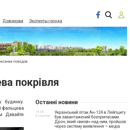
Довідкова
Эксперты города
писание поездов
ва покрівля
Останні новини
у будинку.
 і фальцева
14:59,
Український літак Ан-124 в Лейпцигу
м. Давайте
6 серпня
був завантажений боєприпасами.
Дрон, який «висів» над ним, пройшов
через систему виявлення — медіа