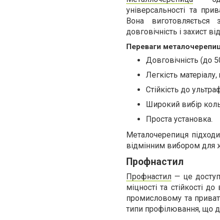
універсальності та при
Вона виготовляється 
довговічність і захист від
Переваги металочерепиц
Довговічність (до 50
Легкість матеріалу
Стійкість до ультра
Широкий вибір кольо
Проста установка.
Металочерепиця підходить
відмінним вибором для ж
Профнастил
Профнастил
— це доступн
міцності та стійкості д
промисловому та приватн
типи профілювання, що д