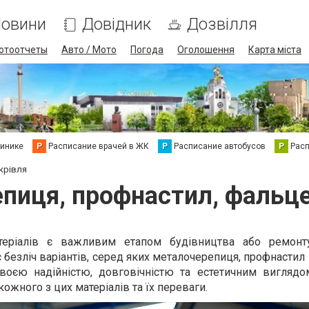
овини
Довідник
Дозвілля
отоотчеты
Авто / Мото
Погода
Оголошення
Карта міста
линике
Р
Расписание врачей в ЖК
Р
Расписание автобусов
Р
Рас
крівля
пиця, профнастил, фальце
теріалів є важливим етапом будівництва або ремонт
 безліч варіантів, серед яких металочерепиця, профнастил
воєю надійністю, довговічністю та естетичним виглядо
ожного з цих матеріалів та їх переваги.