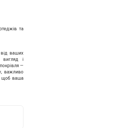
отеджів та
 від ваших
 вигляд і
 покрівля —
у, важливо
, щоб ваша