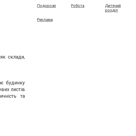
Подорожі
Робота
Дитячий
розділ
Реклама
як склади,
ає будинку
евих листів
ичність та