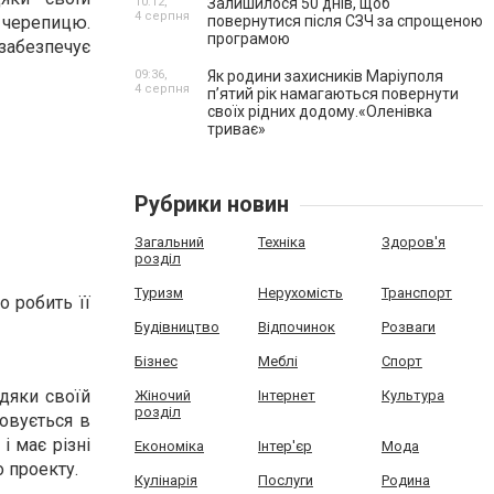
10:12,
Залишилося 50 днів, щоб
4 серпня
 черепицю.
повернутися після СЗЧ за спрощеною
програмою
абезпечує
09:36,
Як родини захисників Маріуполя
4 серпня
пʼятий рік намагаються повернути
своїх рідних додому.«Оленівка
триває»
Рубрики новин
Загальний
Техніка
Здоров'я
розділ
Туризм
Нерухомість
Транспорт
о робить її
Будівництво
Відпочинок
Розваги
Бізнес
Меблі
Спорт
вдяки своїй
Жіночий
Інтернет
Культура
розділ
товується в
і має різні
Економіка
Інтер'єр
Мода
 проекту.
Кулінарія
Послуги
Родина