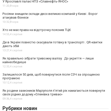
У Ярославлі палає НПЗ «Славнєфть-ЯНОС»
11:20,
Вчора
Росіяни знищили склади двох великих компаній у Києві . Ворог
атакував бізнеси
10:32,
Вчора
Хто не має права на відстрочку пояснив ТЦК
14:55,
4 серпня
Де в Україні повністю скасували готівку в транспорті . QR-квитки
дають збій
13:27,
4 серпня
Як правильно зібрати тривожну валізу . До укриття — лише
найнеобхідніше
12:33,
4 серпня
Залишилося 50 днів, щоб повернутися після СЗЧ за спрощеною
програмою
10:12,
4 серпня
Як родини захисників Маріуполя пʼятий рік намагаються повернути
своїх рідних додому.«Оленівка триває»
09:36,
4 серпня
Рубрики новин