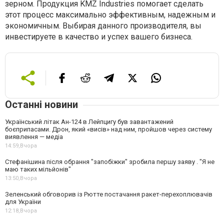
зерном. Продукция KMZ Industries помогает сделать
этот процесс максимально эффективным, надежным и
экономичным. Выбирая данного производителя, вы
инвестируете в качество и успех вашего бизнеса.
Останні новини
Український літак Ан-124 в Лейпцигу був завантажений
боєприпасами. Дрон, який «висів» над ним, пройшов через систему
виявлення — медіа
14:59,
Вчора
Стефанішина після обрання "запобіжки" зробила першу заяву . "Я не
маю таких мільйонів"
13:50,
Вчора
Зеленський обговорив із Рютте постачання ракет-перехоплювачів
для України
12:18,
Вчора