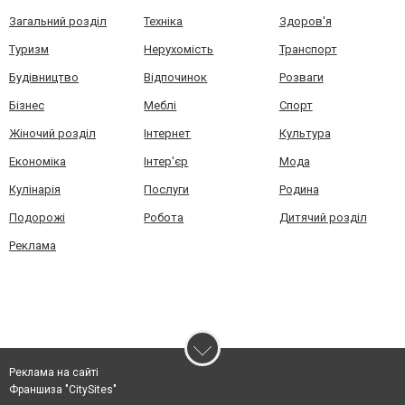
Загальний розділ
Техніка
Здоров'я
Туризм
Нерухомість
Транспорт
Будівництво
Відпочинок
Розваги
Бізнес
Меблі
Спорт
Жіночий розділ
Інтернет
Культура
Економіка
Інтер'єр
Мода
Кулінарія
Послуги
Родина
Подорожі
Робота
Дитячий розділ
Реклама
Реклама на сайті
Франшиза "CitySites"