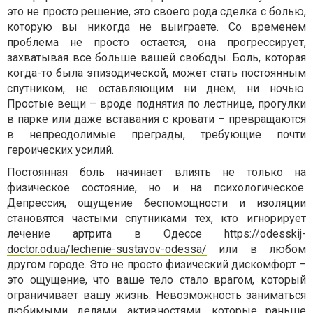
это не просто решение, это своего рода сделка с болью,
которую вы никогда не выиграете. Со временем
проблема не просто остается, она прогрессирует,
захватывая все больше вашей свободы. Боль, которая
когда-то была эпизодической, может стать постоянным
спутником, не оставляющим ни днем, ни ночью.
Простые вещи – вроде поднятия по лестнице, прогулки
в парке или даже вставания с кровати – превращаются
в непреодолимые преграды, требующие почти
героических усилий.
Постоянная боль начинает влиять не только на
физическое состояние, но и на психологическое.
Депрессия, ощущение беспомощности и изоляции
становятся частыми спутниками тех, кто игнорирует
лечение артрита в Одессе
https://odesskij-
doctor.od.ua/lechenie-sustavov-odessa/
или в любом
другом городе. Это не просто физический дискомфорт –
это ощущение, что ваше тело стало врагом, который
ограничивает вашу жизнь. Невозможность заниматься
любимыми делами, активностями, которые раньше