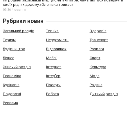
Як родини захисників Маріуполя пʼятий рік намагаються повернути
своїх рідних додому.«Оленівка триває»
09:36,
4 серпня
Рубрики новин
Загальний розділ
Техніка
Здоров'я
Туризм
Нерухомість
Транспорт
Будівництво
Відпочинок
Розваги
Бізнес
Меблі
Спорт
Жіночий розділ
Інтернет
Культура
Економіка
Інтер'єр
Мода
Кулінарія
Послуги
Родина
Подорожі
Робота
Дитячий розділ
Реклама