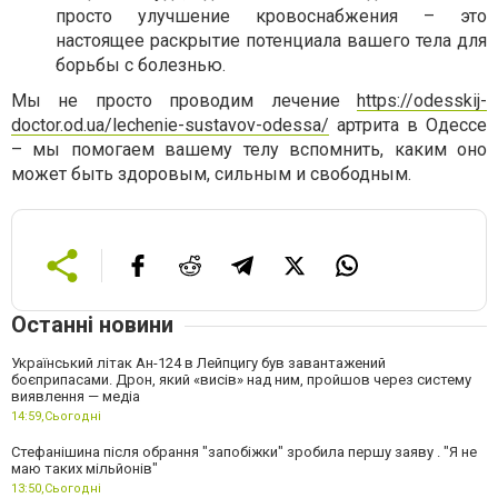
просто улучшение кровоснабжения – это
настоящее раскрытие потенциала вашего тела для
борьбы с болезнью.
Мы не просто проводим лечение
https://odesskij-
doctor.od.ua/lechenie-sustavov-odessa/
артрита в Одессе
– мы помогаем вашему телу вспомнить, каким оно
может быть здоровым, сильным и свободным.
Останні новини
Український літак Ан-124 в Лейпцигу був завантажений
боєприпасами. Дрон, який «висів» над ним, пройшов через систему
виявлення — медіа
14:59,
Сьогодні
Стефанішина після обрання "запобіжки" зробила першу заяву . "Я не
маю таких мільйонів"
13:50,
Сьогодні