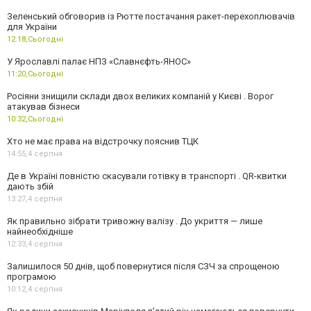
Зеленський обговорив із Рютте постачання ракет-перехоплювачів
для України
12:18,
Сьогодні
У Ярославлі палає НПЗ «Славнєфть-ЯНОС»
11:20,
Сьогодні
Росіяни знищили склади двох великих компаній у Києві . Ворог
атакував бізнеси
10:32,
Сьогодні
Хто не має права на відстрочку пояснив ТЦК
14:55,
4 серпня
Де в Україні повністю скасували готівку в транспорті . QR-квитки
дають збій
13:27,
4 серпня
Як правильно зібрати тривожну валізу . До укриття — лише
найнеобхідніше
12:33,
4 серпня
Залишилося 50 днів, щоб повернутися після СЗЧ за спрощеною
програмою
10:12,
4 серпня