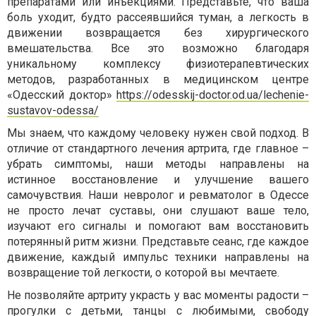
препаратами или инъекциями. Представьте, что ваша
боль уходит, будто рассеявшийся туман, а легкость в
движении возвращается без хирургического
вмешательства. Все это возможно благодаря
уникальному комплексу физиотерапевтических
методов, разработанных в медицинском центре
«Одесский доктор»
https://odesskij-doctor.od.ua/lechenie-
sustavov-odessa/
Мы знаем, что каждому человеку нужен свой подход. В
отличие от стандартного лечения артрита, где главное –
убрать симптомы, наши методы направлены на
истинное восстановление и улучшение вашего
самочувствия. Наши невролог и ревматолог в Одессе
не просто лечат суставы, они слушают ваше тело,
изучают его сигналы и помогают вам восстановить
потерянный ритм жизни. Представьте сеанс, где каждое
движение, каждый импульс техники направлены на
возвращение той легкости, о которой вы мечтаете.
Не позволяйте артриту украсть у вас моменты радости –
прогулки с детьми, танцы с любимыми, свободу