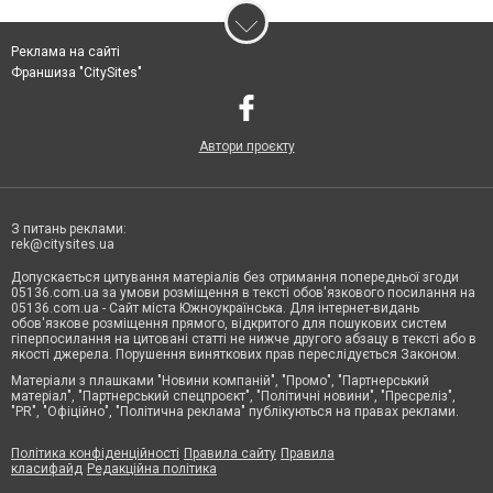
Реклама на сайті
Франшиза "CitySites"
Автори проєкту
З питань реклами:
rek@citysites.ua
Допускається цитування матеріалів без отримання попередньої згоди
05136.com.ua за умови розміщення в тексті обов'язкового посилання на
05136.com.ua - Сайт міста Южноукраїнська. Для інтернет-видань
обов'язкове розміщення прямого, відкритого для пошукових систем
гіперпосилання на цитовані статті не нижче другого абзацу в тексті або в
якості джерела. Порушення виняткових прав переслідується Законом.
Матеріали з плашками "Новини компаній", "Промо", "Партнерський
матеріал", "Партнерський спецпроєкт", "Політичні новини", "Пресреліз",
"PR", "Офіційно", "Політична реклама" публікуються на правах реклами.
Політика конфіденційності
Правила сайту
Правила
класифайд
Редакційна політика