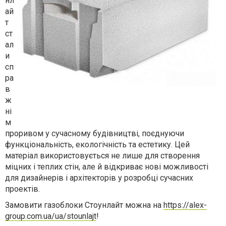
нл
ай
т
ст
ал
и
сп
ра
в
ж
ні
м
проривом у сучасному будівництві, поєднуючи
функціональність, екологічність та естетику. Цей
матеріал використовується не лише для створення
міцних і теплих стін, але й відкриває нові можливості
для дизайнерів і архітекторів у розробці сучасних
проектів.
Замовити газоблоки Стоунлайт можна на
https://alex-
group.com.ua/ua/stounlajt
!