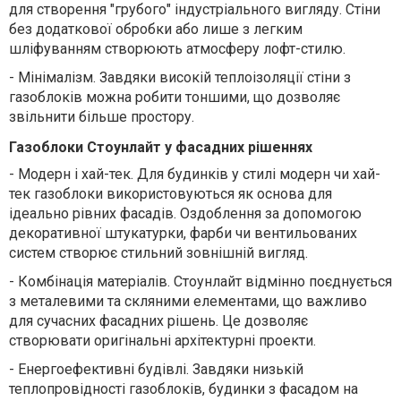
для створення "грубого" індустріального вигляду. Стіни
без додаткової обробки або лише з легким
шліфуванням створюють атмосферу лофт-стилю.
-
Мінімалізм. Завдяки високій теплоізоляції стіни з
газоблоків можна робити тоншими, що дозволяє
звільнити більше простору.
Газоблоки Стоунлайт у фасадних рішеннях
-
Модерн і хай-тек. Для будинків у стилі модерн чи хай-
тек газоблоки використовуються як основа для
ідеально рівних фасадів. Оздоблення за допомогою
декоративної штукатурки, фарби чи вентильованих
систем створює стильний зовнішній вигляд.
-
Комбінація матеріалів. Стоунлайт відмінно поєднується
з металевими та скляними елементами, що важливо
для сучасних фасадних рішень. Це дозволяє
створювати оригінальні архітектурні проекти.
-
Енергоефективні будівлі. Завдяки низькій
теплопровідності газоблоків, будинки з фасадом на