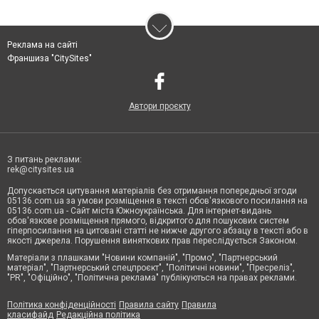
Реклама на сайті
Франшиза "CitySites"
Автори проєкту
З питань реклами:
rek@citysites.ua
Допускається цитування матеріалів без отримання попередньої згоди
05136.com.ua за умови розміщення в тексті обов'язкового посилання на
05136.com.ua - Сайт міста Южноукраїнська. Для інтернет-видань
обов'язкове розміщення прямого, відкритого для пошукових систем
гіперпосилання на цитовані статті не нижче другого абзацу в тексті або в
якості джерела. Порушення виняткових прав переслідується Законом.
Матеріали з плашками "Новини компаній", "Промо", "Партнерський
матеріал", "Партнерський спецпроєкт", "Політичні новини", "Пресреліз",
"PR", "Офіційно", "Політична реклама" публікуються на правах реклами.
Політика конфіденційності
Правила сайту
Правила
класифайд
Редакційна політика