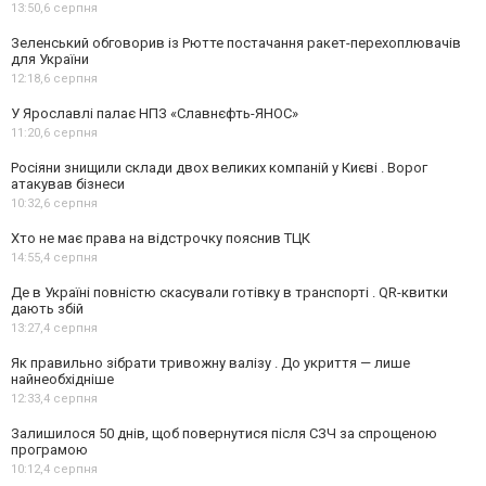
13:50,
6 серпня
Зеленський обговорив із Рютте постачання ракет-перехоплювачів
для України
12:18,
6 серпня
У Ярославлі палає НПЗ «Славнєфть-ЯНОС»
11:20,
6 серпня
Росіяни знищили склади двох великих компаній у Києві . Ворог
атакував бізнеси
10:32,
6 серпня
Хто не має права на відстрочку пояснив ТЦК
14:55,
4 серпня
Де в Україні повністю скасували готівку в транспорті . QR-квитки
дають збій
13:27,
4 серпня
Як правильно зібрати тривожну валізу . До укриття — лише
найнеобхідніше
12:33,
4 серпня
Залишилося 50 днів, щоб повернутися після СЗЧ за спрощеною
програмою
10:12,
4 серпня