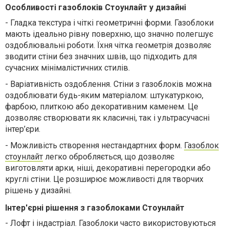
Особливості газоблоків Стоунлайт у дизайні
-
Гладка текстура і чіткі геометричні форми. Газоблоки
мають ідеально рівну поверхню, що значно полегшує
оздоблювальні роботи. Їхня чітка геометрія дозволяє
зводити стіни без значних швів, що підходить для
сучасних мінімалістичних стилів.
-
Варіативність оздоблення. Стіни з газоблоків можна
оздоблювати будь-яким матеріалом: штукатуркою,
фарбою, плиткою або декоративним каменем. Це
дозволяє створювати як класичні, так і ультрасучасні
інтер’єри.
-
Можливість створення нестандартних форм.
Газоблок
стоунлайт
легко обробляється, що дозволяє
виготовляти арки, ніші, декоративні перегородки або
круглі стіни. Це розширює можливості для творчих
рішень у дизайні.
Інтер'єрні рішення з газоблоками Стоунлайт
-
Лофт і індастріал. Газоблоки часто використовуються