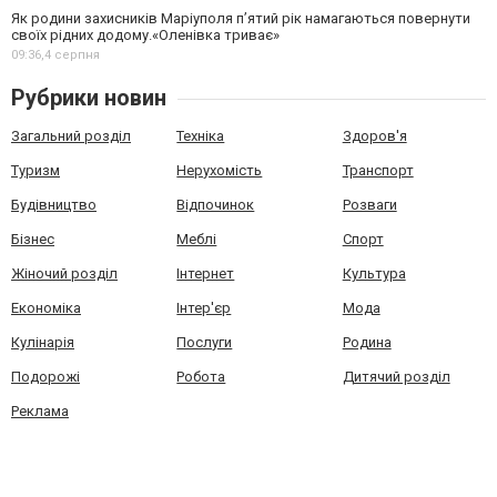
Як родини захисників Маріуполя пʼятий рік намагаються повернути
своїх рідних додому.«Оленівка триває»
09:36,
4 серпня
Рубрики новин
Загальний розділ
Техніка
Здоров'я
Туризм
Нерухомість
Транспорт
Будівництво
Відпочинок
Розваги
Бізнес
Меблі
Спорт
Жіночий розділ
Інтернет
Культура
Економіка
Інтер'єр
Мода
Кулінарія
Послуги
Родина
Подорожі
Робота
Дитячий розділ
Реклама