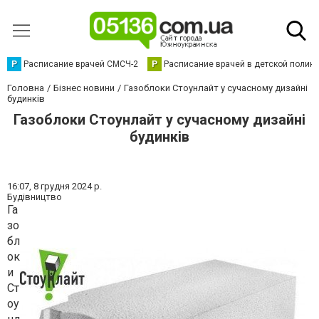
Р
Расписание врачей СМСЧ-2
Р
Расписание врачей в детской полик
Головна
Бізнес новини
Газоблоки Стоунлайт у сучасному дизайні
будинків
Газоблоки Стоунлайт у сучасному дизайні
будинків
16:07,
8 грудня 2024 р.
Будівництво
Га
зо
бл
ок
и
Ст
оу