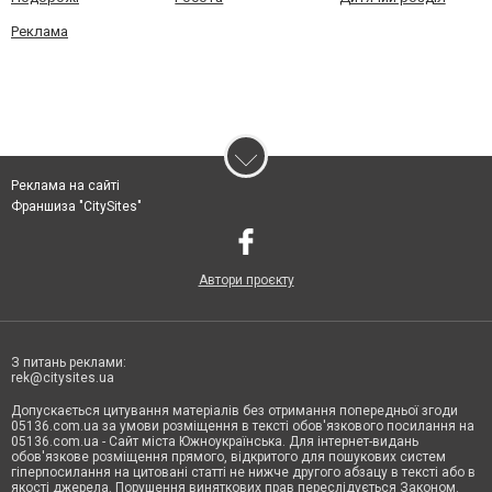
Реклама
Реклама на сайті
Франшиза "CitySites"
Автори проєкту
З питань реклами:
rek@citysites.ua
Допускається цитування матеріалів без отримання попередньої згоди
05136.com.ua за умови розміщення в тексті обов'язкового посилання на
05136.com.ua - Сайт міста Южноукраїнська. Для інтернет-видань
обов'язкове розміщення прямого, відкритого для пошукових систем
гіперпосилання на цитовані статті не нижче другого абзацу в тексті або в
якості джерела. Порушення виняткових прав переслідується Законом.