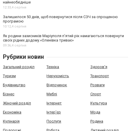
найнеобхідніше
12:33,
4 серпня
Залишилося 50 днів, щоб повернутися після СЗЧ за спрощеною
програмою
10:12,
4 серпня
Як родини захисників Маріуполя пʼятий рік намагаються повернути
своїх рідних додому.«Оленівка триває»
09:36,
4 серпня
Рубрики новин
Загальний розділ
Техніка
Здоров'я
Туризм
Нерухомість
Транспорт
Будівництво
Відпочинок
Розваги
Бізнес
Меблі
Спорт
Жіночий розділ
Інтернет
Культура
Економіка
Інтер'єр
Мода
Кулінарія
Послуги
Родина
Подорожі
Робота
Дитячий розділ