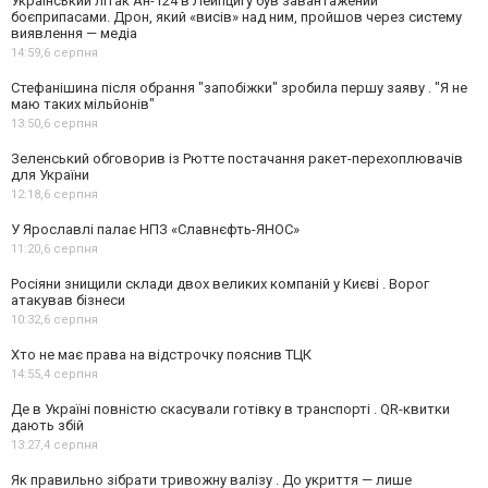
Український літак Ан-124 в Лейпцигу був завантажений
боєприпасами. Дрон, який «висів» над ним, пройшов через систему
виявлення — медіа
14:59,
6 серпня
Стефанішина після обрання "запобіжки" зробила першу заяву . "Я не
маю таких мільйонів"
13:50,
6 серпня
Зеленський обговорив із Рютте постачання ракет-перехоплювачів
для України
12:18,
6 серпня
У Ярославлі палає НПЗ «Славнєфть-ЯНОС»
11:20,
6 серпня
Росіяни знищили склади двох великих компаній у Києві . Ворог
атакував бізнеси
10:32,
6 серпня
Хто не має права на відстрочку пояснив ТЦК
14:55,
4 серпня
Де в Україні повністю скасували готівку в транспорті . QR-квитки
дають збій
13:27,
4 серпня
Як правильно зібрати тривожну валізу . До укриття — лише