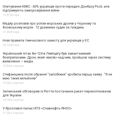
Опитування КМІС - 60% українців проти передачі Донбасу Росії, але
підтримують заморожування війни
12:37,
Вчора
Мадяр розповів про успіхи морських дронів у Чорному та
Азовському морях . 12 уражених суден за тиждень
11:34,
Вчора
Нові правила тимчасового захисту для українців у ЄС
10:14,
Вчора
Український літак Ан-124 в Лейпцигу був завантажений
боєприпасами. Дрон, який «висів» над ним, пройшов через систему
виявлення — медіа
14:59,
6 серпня
Стефанішина після обрання "запобіжки" зробила першу заяву . "Я не
маю таких мільйонів"
13:50,
6 серпня
Зеленський обговорив із Рютте постачання ракет-перехоплювачів
для України
12:18,
6 серпня
У Ярославлі палає НПЗ «Славнєфть-ЯНОС»
11:20,
6 серпня