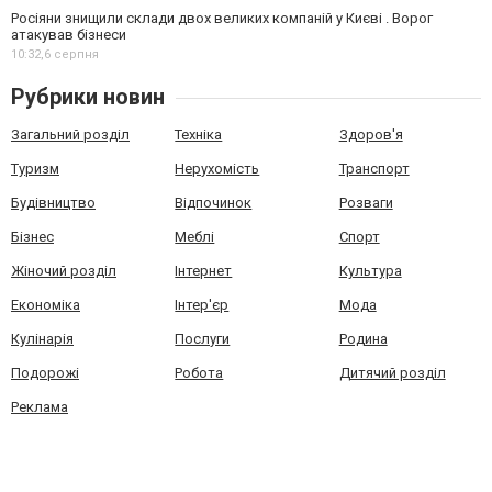
Росіяни знищили склади двох великих компаній у Києві . Ворог
атакував бізнеси
10:32,
6 серпня
Рубрики новин
Загальний розділ
Техніка
Здоров'я
Туризм
Нерухомість
Транспорт
Будівництво
Відпочинок
Розваги
Бізнес
Меблі
Спорт
Жіночий розділ
Інтернет
Культура
Економіка
Інтер'єр
Мода
Кулінарія
Послуги
Родина
Подорожі
Робота
Дитячий розділ
Реклама