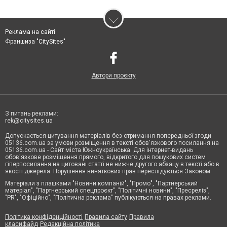
Реклама на сайті
Франшиза "CitySites"
Автори проєкту
З питань реклами:
rek@citysites.ua
Допускається цитування матеріалів без отримання попередньої згоди
05136.com.ua за умови розміщення в тексті обов'язкового посилання на
05136.com.ua - Сайт міста Южноукраїнська. Для інтернет-видань
обов'язкове розміщення прямого, відкритого для пошукових систем
гіперпосилання на цитовані статті не нижче другого абзацу в тексті або в
якості джерела. Порушення виняткових прав переслідується Законом.
Матеріали з плашками "Новини компаній", "Промо", "Партнерський
матеріал", "Партнерський спецпроєкт", "Політичні новини", "Пресреліз",
"PR", "Офіційно", "Політична реклама" публікуються на правах реклами.
Політика конфіденційності
Правила сайту
Правила
класифайд
Редакційна політика