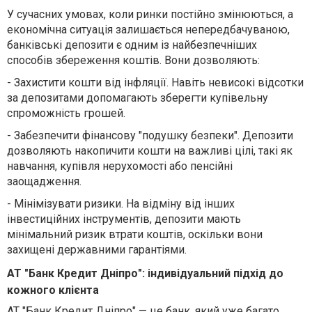
У сучасних умовах, коли ринки постійно змінюються, а
економічна ситуація залишається непередбачуваною,
банківські депозити є одним із найбезпечніших
способів збереження коштів. Вони дозволяють:
-
Захистити кошти від інфляції. Навіть невисокі відсотки
за депозитами допомагають зберегти купівельну
спроможність грошей.
-
Забезпечити фінансову "подушку безпеки". Депозити
дозволяють накопичити кошти на важливі цілі, такі як
навчання, купівля нерухомості або пенсійні
заощадження.
-
Мінімізувати ризики. На відміну від інших
інвестиційних інструментів, депозити мають
мінімальний ризик втрати коштів, оскільки вони
захищені державними гарантіями.
АТ "Банк Кредит Дніпро": індивідуальний підхід до
кожного клієнта
АТ "Банк Кредит Дніпро" — це банк, який уже багато