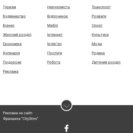
Туризм
Нерухомість
Транспорт
Будівництво
Відпочинок
Розваги
Бізнес
Меблі
Спорт
Жіночий розділ
Інтернет
Культура
Економіка
Інтер'єр
Мода
Кулінарія
Послуги
Родина
Подорожі
Робота
Дитячий розділ
Реклама
Реклама на сайті
Франшиза "CitySites"