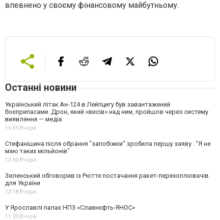
впевнено у своєму фінансовому майбутньому.
Останні новини
Український літак Ан-124 в Лейпцигу був завантажений
боєприпасами. Дрон, який «висів» над ним, пройшов через систему
виявлення — медіа
14:59,
Вчора
Стефанішина після обрання "запобіжки" зробила першу заяву . "Я не
маю таких мільйонів"
13:50,
Вчора
Зеленський обговорив із Рютте постачання ракет-перехоплювачів
для України
12:18,
Вчора
У Ярославлі палає НПЗ «Славнєфть-ЯНОС»
11:20,
Вчора