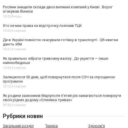
Росіяни знищили склади двох великих компаній у Києві . Ворог
атакував бізнеси
10:32,
Вчора
Хто не має права на відстрочку пояснив ТЦК
14:55,
4 серпня
Де в Україні повністю скасували готівку в транспорті . QR-квитки
дають збій
13:27,
4 серпня
Як правильно зібрати тривожну валізу . До укриття — лише
найнеобхідніше
12:33,
4 серпня
Залишилося 50 днів, щоб повернутися після СЗЧ за спрощеною
програмою
10:12,
4 серпня
Як родини захисників Маріуполя пʼятий рік намагаються повернути
своїх рідних додому.«Оленівка триває»
09:36,
4 серпня
Рубрики новин
Загальний розділ
Техніка
Здоров'я