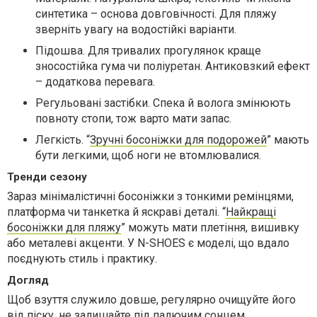
синтетика – основа довговічності. Для пляжу
зверніть увагу на водостійкі варіанти.
Підошва. Для тривалих прогулянок краще
зносостійка гума чи поліуретан. Антиковзкий ефект
– додаткова перевага.
Регульовані застібки. Спека й волога змінюють
повноту стопи, тож варто мати запас.
Легкість. “
Зручні босоніжки для подорожей
” мають
бути легкими, щоб ноги не втомлювалися.
Тренди сезону
Зараз мінімалістичні босоніжки з тонкими ремінцями,
платформа чи танкетка й яскраві деталі. “
Найкращі
босоніжки для пляжу
” можуть мати плетіння, вишивку
або металеві акценти. У N-SHOES є моделі, що вдало
поєднують стиль і практику.
Догляд
Щоб взуття служило довше, регулярно очищуйте його
від піску, не залишайте під палючим сонцем,