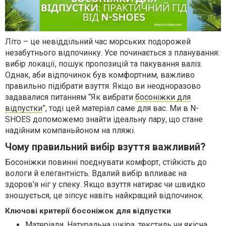
Літо – це невіддільний час морських подорожей
незабутнього відпочинку. Усе починається з планування:
вибір локації, пошук пропозицій та пакування валіз.
Однак, аби відпочинок був комфортним, важливо
правильно підібрати взуття. Якщо ви неодноразово
задавалися питанням “Як вибрати
босоніжки для
відпустки
”, тоді цей матеріал саме для вас. Ми в N-
SHOES допоможемо знайти ідеальну пару, що стане
надійним компаньйоном на пляжі.
Чому правильний вибір взуття важливий?
Босоніжки повинні поєднувати комфорт, стійкість до
вологи й елегантність. Вдалий вибір впливає на
здоров’я ніг у спеку. Якщо взуття натирає чи швидко
зношується, це зіпсує навіть найкращий відпочинок.
Ключові критерії босоніжок для відпустки
Матеріали. Натуральна шкіра, текстиль чи якісна