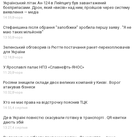
Український літак Ан-124 в Лейпцигу був завантажений
боєприпасами. Дрон, який «висів» над ним, пройшов через систему
виявлення — медіа
14:59,
Вчора
Стефанішина після обрання "запобіжки" зробила першу заяву . "Я не
маю таких мільйонів"
13:50,
Вчора
Зеленський обговорив із Рютте постачання ракет-перехоплювачів
для України
12:18,
Вчора
У Ярославлі палає НПЗ «Славнєфть-ЯНОС»
11:20,
Вчора
Росіяни знищили склади двох великих компаній у Києві . Ворог
атакував бізнеси
10:32,
Вчора
Хто не має права на відстрочку пояснив ТЦК
14:55,
4 серпня
Де в Україні повністю скасували готівку в транспорті . QR-квитки
дають збій
13:27,
4 серпня