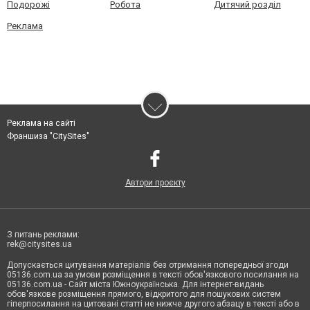
Подорожі
Робота
Дитячий розділ
Реклама
Реклама на сайті
Франшиза "CitySites"
Автори проєкту
З питань реклами:
rek@citysites.ua
Допускається цитування матеріалів без отримання попередньої згоди
05136.com.ua за умови розміщення в тексті обов'язкового посилання на
05136.com.ua - Сайт міста Южноукраїнська. Для інтернет-видань
обов'язкове розміщення прямого, відкритого для пошукових систем
гіперпосилання на цитовані статті не нижче другого абзацу в тексті або в