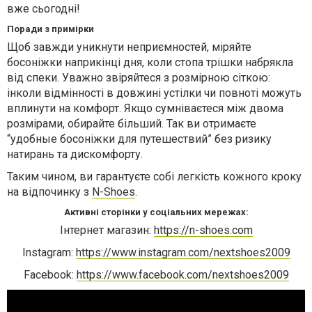
вже сьогодні!
Поради з примірки
Щоб завжди уникнути неприємностей, міряйте
босоніжки наприкінці дня, коли стопа трішки набрякла
від спеки. Уважно звіряйтеся з розмірною сіткою:
інколи відмінності в довжині устілки чи повноті можуть
вплинути на комфорт. Якщо сумніваєтеся між двома
розмірами, обирайте більший. Так ви отримаєте
“удобные босоніжки для путешествий” без ризику
натирань та дискомфорту.
Таким чином, ви гарантуєте собі легкість кожного кроку
на відпочинку з
N-Shoes
.
Активні сторінки у соціальних мережах:
Інтернет магазин:
https://n-shoes.com
Instagram:
https://www.instagram.com/nextshoes2009
Facebook:
https://www.facebook.com/nextshoes2009