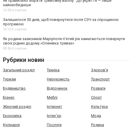
Як правильно зібрати тривожну валізу . До укриття — лише
найнеобхідніше
12:33,
4 серпня
Залишилося 50 днів, щоб повернутися після СЗЧ за спрощеною
програмою
10:12,
4 серпня
Як родини захисників Маріуполя пʼятий рік намагаються повернути
своїх рідних додому.«Оленівка триває»
09:36,
4 серпня
Рубрики новин
Загальний розділ
Техніка
Здоров'я
Туризм
Нерухомість
Транспорт
Будівництво
Відпочинок
Розваги
Бізнес
Меблі
Спорт
Жіночий розділ
Інтернет
Культура
Економіка
Інтер'єр
Мода
Кулінарія
Послуги
Родина