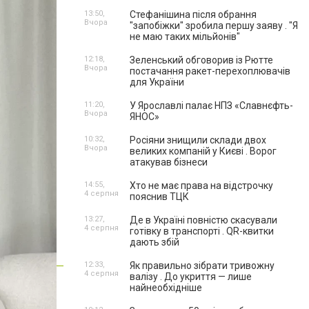
13:50,
Стефанішина після обрання
Вчора
"запобіжки" зробила першу заяву . "Я
не маю таких мільйонів"
12:18,
Зеленський обговорив із Рютте
Вчора
постачання ракет-перехоплювачів
для України
11:20,
У Ярославлі палає НПЗ «Славнєфть-
Вчора
ЯНОС»
10:32,
Росіяни знищили склади двох
Вчора
великих компаній у Києві . Ворог
атакував бізнеси
14:55,
Хто не має права на відстрочку
4 серпня
пояснив ТЦК
13:27,
Де в Україні повністю скасували
4 серпня
готівку в транспорті . QR-квитки
дають збій
12:33,
Як правильно зібрати тривожну
4 серпня
валізу . До укриття — лише
найнеобхідніше