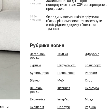
10:12,
Залишилося 50 днів, щоб
4 серпня
повернутися після СЗЧ за спрощеною
програмою
09:36,
Як родини захисників Маріуполя
4 серпня
пʼятий рік намагаються повернути
своїх рідних додому.«Оленівка
триває»
Рубрики новин
Загальний
Техніка
Здоров'я
розділ
Туризм
Нерухомість
Транспорт
Будівництво
Відпочинок
Розваги
Бізнес
Меблі
Спорт
Жіночий
Інтернет
Культура
розділ
Економіка
Інтер'єр
Мода
иль и
Кулінарія
Послуги
Родина