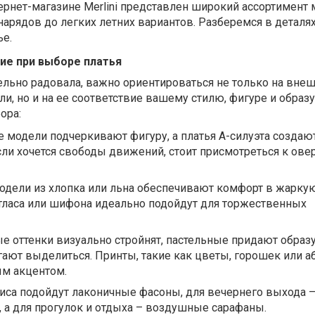
ернет-магазине Merlini представлен широкий ассортимент 
нарядов до легких летних вариантов. Разберемся в деталях
ье.
ие при выборе платья
ельно радовала, важно ориентироваться не только на вн
и, но и на ее соответствие вашему стилю, фигуре и образу
ора:
 модели подчеркивают фигуру, а платья А-силуэта создаю
сли хочется свободы движений, стоит присмотреться к ове
одели из хлопка или льна обеспечивают комфорт в жаркую
 атласа или шифона идеально подойдут для торжественных
ые оттенки визуально стройнят, пастельные придают образу
гают выделиться. Принты, такие как цветы, горошек или а
ым акцентом.
иса подойдут лаконичные фасоны, для вечернего выхода 
 а для прогулок и отдыха – воздушные сарафаны.