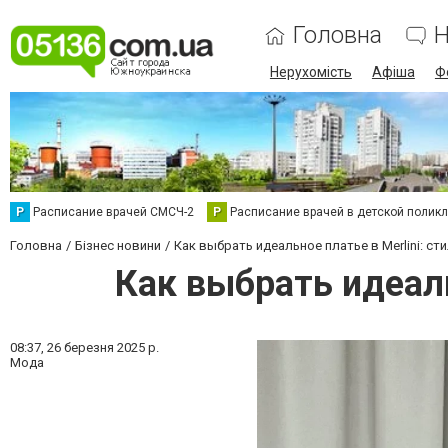
Головна
Н
Нерухомість
Афіша
Ф
Р
Расписание врачей СМСЧ-2
Р
Расписание врачей в детской полик
Головна
Бізнес новини
Как выбрать идеальное платье в Merlini: ст
Как выбрать идеаль
08:37,
26 березня 2025 р.
Мода