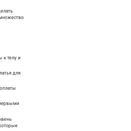
делать
 множество
 к телу и
латья для
 оплаты
 первыми
овень
 которые