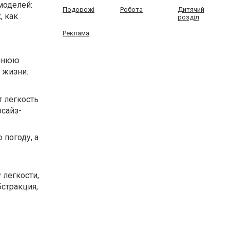
моделей:
Подорожі
Робота
Дитячий
, как
розділ
Реклама
ешнюю
 жизни.
т легкость
рсайз-
 погоду, а
 легкости,
бстракция,
–