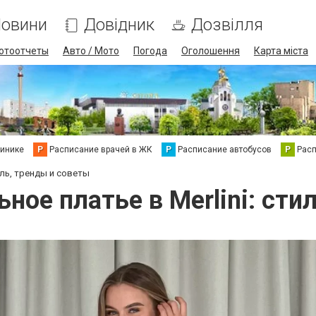
овини
Довідник
Дозвілля
отоотчеты
Авто / Мото
Погода
Оголошення
Карта міста
линике
Р
Расписание врачей в ЖК
Р
Расписание автобусов
Р
Рас
иль, тренды и советы
ное платье в Merlini: сти