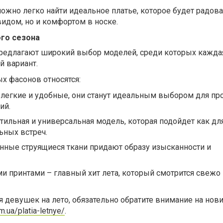
можно легко найти идеальное платье, которое будет радова
идом, но и комфортом в носке.
го сезона
предлагают широкий выбор моделей, среди которых кажд
й вариант.
х фасонов относятся:
легкие и удобные, они станут идеальным выбором для про
ий.
тильная и универсальная модель, которая подойдет как дл
ьных встреч.
нные струящиеся ткани придают образу изысканности и
и принтами – главный хит лета, который смотрится свежо 
я девушек на лето, обязательно обратите внимание на нов
om.ua/platia-letnye/
.