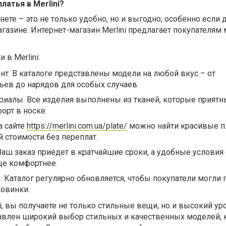
латья в Merlini?
ете – это не только удобно, но и выгодно, особенно если 
азине. Интернет-магазин Merlini предлагает покупателям
в Merlini:
т. В каталоге представлены модели на любой вкус – от
ев до нарядов для особых случаев.
иалы. Все изделия выполнены из тканей, которые приятны
орт в носке.
а сайте
https://merlini.com.ua/plate/
можно найти красивые п
 стоимости без переплат.
Ваш заказ приедет в кратчайшие сроки, а удобные условия
ще комфортнее.
 Каталог регулярно обновляется, чтобы покупатели могли
овинки.
i, вы получаете не только стильные вещи, но и высокий ур
ставлен широкий выбор стильных и качественных моделей,