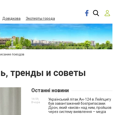
Довідкова
Эксперты города
писание поездов
ль, тренды и советы
Останні новини
14:59,
Український літак Ан-124 в Лейпцигу
Вчора
був завантажений боєприпасами.
Дрон, який «висів» над ним, пройшов
через систему виявлення — медіа