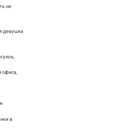
ть не
ая девушка
гулок,
я офиса,
и
инки в