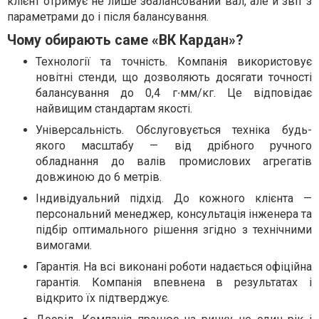
клієнт отримує не лише збалансований вал, але й звіт з
параметрами до і після балансування.
Чому обирають саме «ВК Кардан»?
Технології та точність. Компанія використовує
новітні стенди, що дозволяють досягати точності
балансування до 0,4 г∙мм/кг. Це відповідає
найвищим стандартам якості.
Універсальність. Обслуговується техніка будь-
якого масштабу — від дрібного ручного
обладнання до валів промислових агрегатів
довжиною до 6 метрів.
Індивідуальний підхід. До кожного клієнта —
персональний менеджер, консультація інженера та
підбір оптимального рішення згідно з технічними
вимогами.
Гарантія. На всі виконані роботи надається офіційна
гарантія. Компанія впевнена в результатах і
відкрито їх підтверджує.