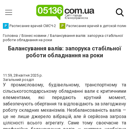
Р
Расписание врачей СМСЧ-2
Р
Расписание врачей в детской полик
Головна
Бізнес новини
Балансування валів: запорука стабільної
роботи обладнання на роки
Балансування валів: запорука стабільної
роботи обладнання на роки
11:59,
28 квітня 2025 р.
Загальний розділ
У промисловому, будівельному, транспортному та
сільськогосподарському обладнанні вали є критичними
елементами, які передають крутний момент,
забезпечують обертання та відповідають за злагоджену
роботу складних механізмів. Незбалансованість валів —
це не лише джерело вібрацій, але й серйозна загроза
цілісності всього агрегату. Саме тому своєчасне та