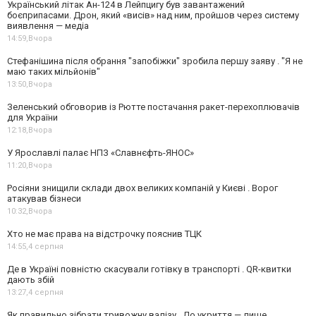
Український літак Ан-124 в Лейпцигу був завантажений
боєприпасами. Дрон, який «висів» над ним, пройшов через систему
виявлення — медіа
14:59,
Вчора
Стефанішина після обрання "запобіжки" зробила першу заяву . "Я не
маю таких мільйонів"
13:50,
Вчора
Зеленський обговорив із Рютте постачання ракет-перехоплювачів
для України
12:18,
Вчора
У Ярославлі палає НПЗ «Славнєфть-ЯНОС»
11:20,
Вчора
Росіяни знищили склади двох великих компаній у Києві . Ворог
атакував бізнеси
10:32,
Вчора
Хто не має права на відстрочку пояснив ТЦК
14:55,
4 серпня
Де в Україні повністю скасували готівку в транспорті . QR-квитки
дають збій
13:27,
4 серпня
Як правильно зібрати тривожну валізу . До укриття — лише