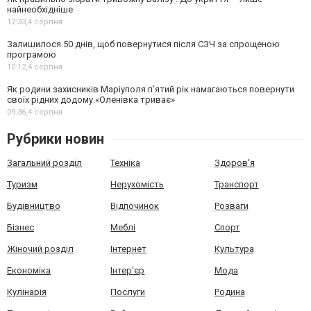
найнеобхідніше
12:33,
4 серпня
Залишилося 50 днів, щоб повернутися після СЗЧ за спрощеною
програмою
10:12,
4 серпня
Як родини захисників Маріуполя пʼятий рік намагаються повернути
своїх рідних додому.«Оленівка триває»
09:36,
4 серпня
Рубрики новин
Загальний розділ
Техніка
Здоров'я
Туризм
Нерухомість
Транспорт
Будівництво
Відпочинок
Розваги
Бізнес
Меблі
Спорт
Жіночий розділ
Інтернет
Культура
Економіка
Інтер'єр
Мода
Кулінарія
Послуги
Родина