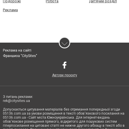
Подорожі
Робота
Дитячий розділ
Реклама
Реклама на сайті
Франшиза "CitySites"
Автори проєкту
З питань реклами:
rek@citysites.ua
Допускається цитування матеріалів без отримання попередньої згоди
05136.com.ua за умови розміщення в тексті обов'язкового посилання на
05136.com.ua - Сайт міста Южноукраїнська. Для інтернет-видань
обов'язкове розміщення прямого, відкритого для пошукових систем
гіперпосилання на цитовані статті не нижче другого абзацу в тексті або в