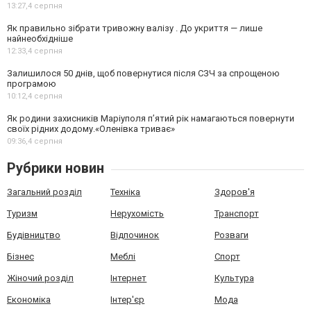
13:27,
4 серпня
Як правильно зібрати тривожну валізу . До укриття — лише
найнеобхідніше
12:33,
4 серпня
Залишилося 50 днів, щоб повернутися після СЗЧ за спрощеною
програмою
10:12,
4 серпня
Як родини захисників Маріуполя пʼятий рік намагаються повернути
своїх рідних додому.«Оленівка триває»
09:36,
4 серпня
Рубрики новин
Загальний розділ
Техніка
Здоров'я
Туризм
Нерухомість
Транспорт
Будівництво
Відпочинок
Розваги
Бізнес
Меблі
Спорт
Жіночий розділ
Інтернет
Культура
Економіка
Інтер'єр
Мода