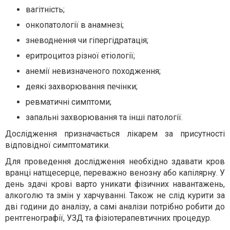
вагітність;
онкопатології в анамнезі;
зневоднення чи гіпергідратація;
еритроцитоз різної етіології;
анемії невизначеного походження;
деякі захворювання печінки;
ревматичні симптоми;
запальні захворювання та інші патології.
Дослідження призначається лікарем за присутності
відповідної симптоматики.
Для проведення дослідження необхідно здавати кров
вранці натщесерце, переважно венозну або капілярну. У
день здачі крові варто уникати фізичних навантажень,
алкоголю та змін у харчуванні. Також не слід курити за
дві години до аналізу, а самі аналізи потрібно робити до
рентгенографії, УЗД та фізіотерапевтичних процедур.