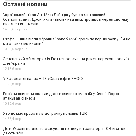
Останні новини
Український літак Ан-124 в Лейпцигу був завантажений
боєприпасами. Дрон, який «висів» над ним, пройшов через систему
виявлення — медіа
14:59,
6 серпня
Стефанішина після обрання "запобіжки" зробила першу заяву . "Я не
маю таких мільйонів"
13:50,
6 серпня
Зеленський обговорив із Рютте постачання ракет-перехоплювачів
для України
12:18,
6 серпня
У Ярославлі палає НПЗ «Славнєфть-ЯНОС»
11:20,
6 серпня
Росіяни знищили склади двох великих компаній у Києві . Ворог
атакував бізнеси
10:32,
6 серпня
Хто не має права на відстрочку пояснив ТЦК
14:55,
4 серпня
Де в Україні повністю скасували готівку в транспорті . QR-квитки
дають збій