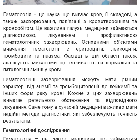
Гематологія – це наука, що вивчає кров, її складові, а
також захворювання, пов'язані з кровотворенням та
кровообігом. Ця важлива галузь медицини займається
діагностикою, лікуванням і профілактикою
гематологічних захворювань. Основними об'єктами
вивчення гематології є еритроцити, лейкоцити,
тромбоцити та плазма. Фахівці в цій області також
аналізують механізми, що впливають на нормальні та
патологічні зміни у крові.
Гематологічні захворювання можуть мати різний
характер, від анемії та тромбоцитопенії до лейкемії та
інших форм раку крові. Кожне з цих захворювань
вимагає ретельного обстеження та відповідного
лікування. Саме тому в сучасній медицині важливо мати
надійні методи діагностики, які забезпечують точність
результатів.
Гематологічні дослідження
Гематологія – це сектор медицини, що займається