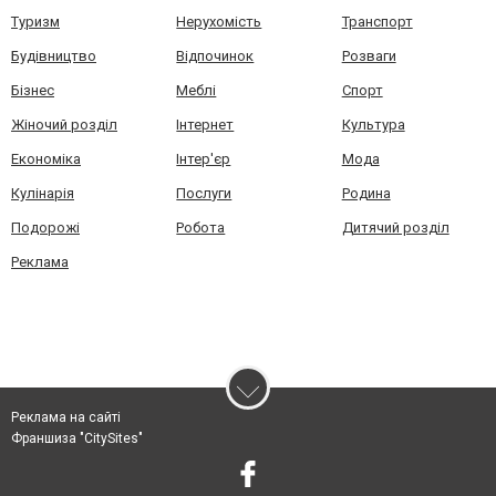
Туризм
Нерухомість
Транспорт
Будівництво
Відпочинок
Розваги
Бізнес
Меблі
Спорт
Жіночий розділ
Інтернет
Культура
Економіка
Інтер'єр
Мода
Кулінарія
Послуги
Родина
Подорожі
Робота
Дитячий розділ
Реклама
Реклама на сайті
Франшиза "CitySites"