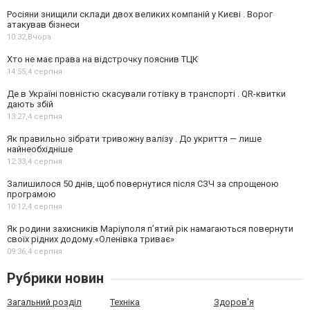
Росіяни знищили склади двох великих компаній у Києві . Ворог
атакував бізнеси
10:32,
Вчора
Хто не має права на відстрочку пояснив ТЦК
14:55,
4 серпня
Де в Україні повністю скасували готівку в транспорті . QR-квитки
дають збій
13:27,
4 серпня
Як правильно зібрати тривожну валізу . До укриття — лише
найнеобхідніше
12:33,
4 серпня
Залишилося 50 днів, щоб повернутися після СЗЧ за спрощеною
програмою
10:12,
4 серпня
Як родини захисників Маріуполя пʼятий рік намагаються повернути
своїх рідних додому.«Оленівка триває»
09:36,
4 серпня
Рубрики новин
Загальний розділ
Техніка
Здоров'я