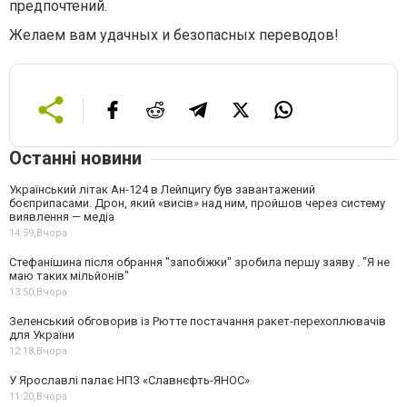
предпочтений.
Желаем вам удачных и безопасных переводов!
Останні новини
Український літак Ан-124 в Лейпцигу був завантажений
боєприпасами. Дрон, який «висів» над ним, пройшов через систему
виявлення — медіа
14:59,
Вчора
Стефанішина після обрання "запобіжки" зробила першу заяву . "Я не
маю таких мільйонів"
13:50,
Вчора
Зеленський обговорив із Рютте постачання ракет-перехоплювачів
для України
12:18,
Вчора
У Ярославлі палає НПЗ «Славнєфть-ЯНОС»
11:20,
Вчора