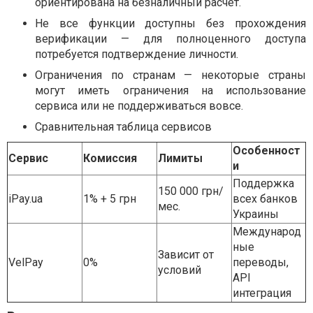
ориентирована на безналичный расчёт.
Не все функции доступны без прохождения
верификации — для полноценного доступа
потребуется подтверждение личности.
Ограничения по странам — некоторые страны
могут иметь ограничения на использование
сервиса или не поддерживаться вовсе.
Сравнительная таблица сервисов
Особенност
Сервис
Комиссия
Лимиты
и
Поддержка
150 000 грн/
iPay.ua
1% + 5 грн
всех банков
мес.
Украины
Международ
ные
Зависит от
VelPay
0%
переводы,
условий
API
интеграция