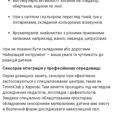
Вестибулярні активності: катання на гойдалці,
обертання, ходіння по лінії.
Ігри з світлом і кольором: перегляд тіней, гра з
ліхтариками, складання кольорових візерунків.
Ароматерапія: знайомство з різними приємними
запахами, наприклад, ванілі, лаванди, цитрусових.
Ігри не повинні бути складними або дорогими.
Найкращий інструмент — ваша увага та чутливість до
реакцій дитини.
Сенсорна інтеграція у професійному середовищі
Окрім домашніх занять, сенсорні ігри ефективно
застосовуються у спеціалізованих центрах, таких як
TimmiClub у Харкові. Там заняття проходять під наглядом
досвідчених педагогів, логопедів і дефектологів.
Завдяки спеціально облаштованим просторам,
обладнаним сенсорними матеріалами, дитина має змогу
в безпечній формі досліджувати навколишній світ,