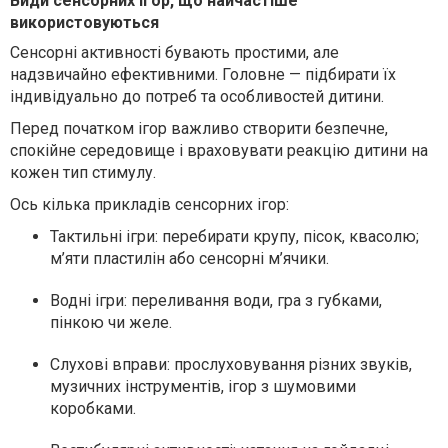
Види сенсорних ігор, що найчастіше
використовуються
Сенсорні активності бувають простими, але
надзвичайно ефективними. Головне — підбирати їх
індивідуально до потреб та особливостей дитини.
Перед початком ігор важливо створити безпечне,
спокійне середовище і враховувати реакцію дитини на
кожен тип стимулу.
Ось кілька прикладів сенсорних ігор:
Тактильні ігри: перебирати крупу, пісок, квасолю;
м’яти пластилін або сенсорні м’ячики.
Водні ігри: переливання води, гра з губками,
пінкою чи желе.
Слухові вправи: прослуховування різних звуків,
музичних інструментів, ігор з шумовими
коробками.