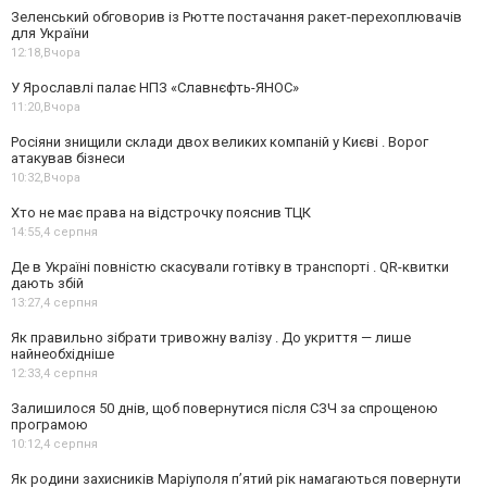
Зеленський обговорив із Рютте постачання ракет-перехоплювачів
для України
12:18,
Вчора
У Ярославлі палає НПЗ «Славнєфть-ЯНОС»
11:20,
Вчора
Росіяни знищили склади двох великих компаній у Києві . Ворог
атакував бізнеси
10:32,
Вчора
Хто не має права на відстрочку пояснив ТЦК
14:55,
4 серпня
Де в Україні повністю скасували готівку в транспорті . QR-квитки
дають збій
13:27,
4 серпня
Як правильно зібрати тривожну валізу . До укриття — лише
найнеобхідніше
12:33,
4 серпня
Залишилося 50 днів, щоб повернутися після СЗЧ за спрощеною
програмою
10:12,
4 серпня
Як родини захисників Маріуполя пʼятий рік намагаються повернути