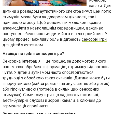
кольори,
запахи. Для
дитини з розладом аутистичного спектра (РАС) цей потік
стимулів може бути як джерелом цікавості, так і
причиною стресу. Щоб допомогти малюкові краще
взаємодіяти з навколишнім середовищем, важливо
поступово і безпечно вводити його в сенсорний світ. У
цьому процесі важливу роль відіграють
сенсорні ігри
для дітей з аутизмом
.
Навіщо потрібні сенсорні ігри?
Сенсорна інтеграція — це процес, за допомогою якого
наш мозок обробляє інформацію, отриману від органів
чуття. У дітей з аутизмом часто спостерігаються
труднощі з обробкою таких сигналів. Дитина може бути
гіперчутливою (зайва реакція на звук, світло або дотик)
або гіпочутливою (потреба в сильніших сенсорних
стимулах). Саме тому ігри, що задіюють тактильні,
вестибулярні, слухові й зорові канали, є ключем до
гармонізації сприйняття.