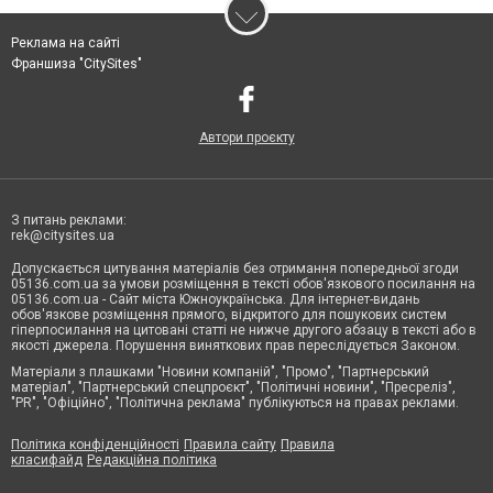
Реклама на сайті
Франшиза "CitySites"
Автори проєкту
З питань реклами:
rek@citysites.ua
Допускається цитування матеріалів без отримання попередньої згоди
05136.com.ua за умови розміщення в тексті обов'язкового посилання на
05136.com.ua - Сайт міста Южноукраїнська. Для інтернет-видань
обов'язкове розміщення прямого, відкритого для пошукових систем
гіперпосилання на цитовані статті не нижче другого абзацу в тексті або в
якості джерела. Порушення виняткових прав переслідується Законом.
Матеріали з плашками "Новини компаній", "Промо", "Партнерський
матеріал", "Партнерський спецпроєкт", "Політичні новини", "Пресреліз",
"PR", "Офіційно", "Політична реклама" публікуються на правах реклами.
Політика конфіденційності
Правила сайту
Правила
класифайд
Редакційна політика