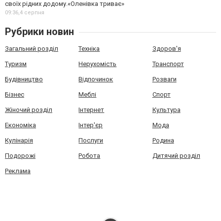
своїх рідних додому.«Оленівка триває»
09:36,
4 серпня
Рубрики новин
Загальний розділ
Техніка
Здоров'я
Туризм
Нерухомість
Транспорт
Будівництво
Відпочинок
Розваги
Бізнес
Меблі
Спорт
Жіночий розділ
Інтернет
Культура
Економіка
Інтер'єр
Мода
Кулінарія
Послуги
Родина
Подорожі
Робота
Дитячий розділ
Реклама