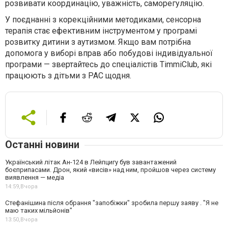
розвивати координацію, уважність, саморегуляцію.
У поєднанні з корекційними методиками, сенсорна
терапія стає ефективним інструментом у програмі
розвитку дитини з аутизмом. Якщо вам потрібна
допомога у виборі вправ або побудові індивідуальної
програми — звертайтесь до спеціалістів TimmiClub, які
працюють з дітьми з РАС щодня.
Останні новини
Український літак Ан-124 в Лейпцигу був завантажений
боєприпасами. Дрон, який «висів» над ним, пройшов через систему
виявлення — медіа
14:59,
Вчора
Стефанішина після обрання "запобіжки" зробила першу заяву . "Я не
маю таких мільйонів"
13:50,
Вчора