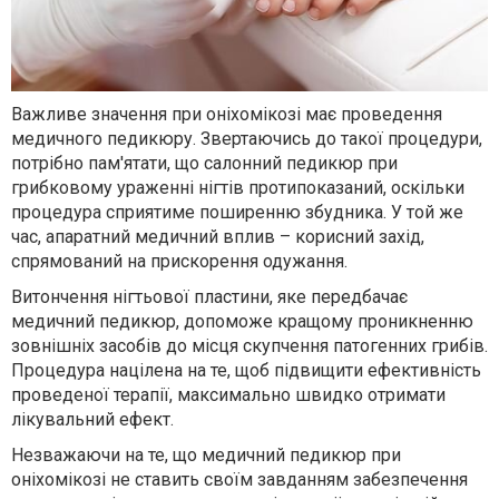
Важливе значення при оніхомікозі має проведення
медичного педикюру. Звертаючись до такої процедури,
потрібно пам'ятати, що салонний педикюр при
грибковому ураженні нігтів протипоказаний, оскільки
процедура сприятиме поширенню збудника. У той же
час, апаратний медичний вплив – корисний захід,
спрямований на прискорення одужання.
Витончення нігтьової пластини, яке передбачає
медичний педикюр, допоможе кращому проникненню
зовнішніх засобів до місця скупчення патогенних грибів.
Процедура націлена на те, щоб підвищити ефективність
проведеної терапії, максимально швидко отримати
лікувальний ефект.
Незважаючи на те, що медичний педикюр при
оніхомікозі не ставить своїм завданням забезпечення