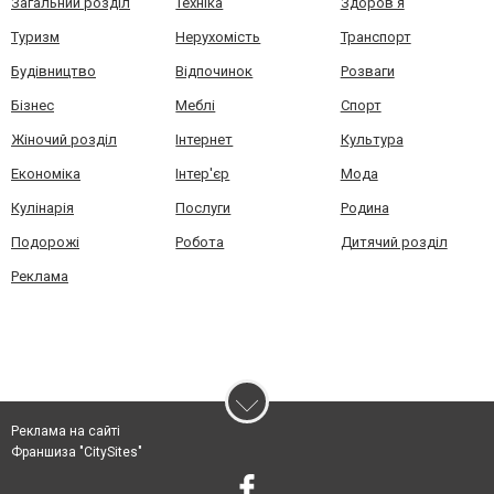
Загальний розділ
Техніка
Здоров'я
Туризм
Нерухомість
Транспорт
Будівництво
Відпочинок
Розваги
Бізнес
Меблі
Спорт
Жіночий розділ
Інтернет
Культура
Економіка
Інтер'єр
Мода
Кулінарія
Послуги
Родина
Подорожі
Робота
Дитячий розділ
Реклама
Реклама на сайті
Франшиза "CitySites"