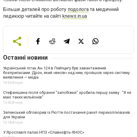
Більше деталей про роботу
подолога
та медичний
педикюр читайте на сайті
knews.in.ua
Останні новини
Український літак Ан-124 в Лейпцигу був завантажений
боєприпасами. Дрон, який «висів» над ним, пройшов через систему
виявлення — медіа
14:59,
Вчора
Стефанішина після обрання "запобіжки" зробила першу заяву . "Я не
маю таких мільйонів"
13:50,
Вчора
Зеленський обговорив із Рютте постачання ракет-перехоплювачів
для України
12:18,
Вчора
У Ярославлі палає НПЗ «Славнєфть-ЯНОС»