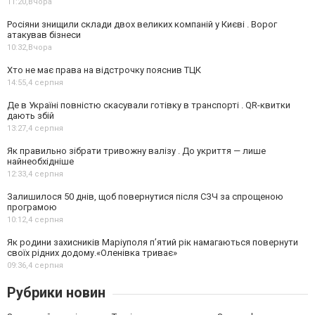
11:20,
Вчора
Росіяни знищили склади двох великих компаній у Києві . Ворог
атакував бізнеси
10:32,
Вчора
Хто не має права на відстрочку пояснив ТЦК
14:55,
4 серпня
Де в Україні повністю скасували готівку в транспорті . QR-квитки
дають збій
13:27,
4 серпня
Як правильно зібрати тривожну валізу . До укриття — лише
найнеобхідніше
12:33,
4 серпня
Залишилося 50 днів, щоб повернутися після СЗЧ за спрощеною
програмою
10:12,
4 серпня
Як родини захисників Маріуполя пʼятий рік намагаються повернути
своїх рідних додому.«Оленівка триває»
09:36,
4 серпня
Рубрики новин