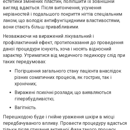
естетики змінених пластин, поліпшити їх зовнішній
вигляд вдається. Після витончення, усунення
нерівностей і подальшого покриття нігтів спеціальним
лаком, що володіє антифунгіцидними властивостями,
вони стають більш привабливими.
Незважаючи на виражений лікувальний і
профілактичний ефект, протипоказання до проведення
даної процедури існують, хоча і носять відносний
характер. Утриматися від медичного педикюру слід при
таких передумовах:
Погіршення загального стану пацієнта внаслідок
різних соматичних процесів, як гострих, так і
хронічних;
Виражені психічні розлади, що виявляються
гіперзбудливістю;
Вагітність.
Перешкодою буде і гнійне ураження шкіри в місці
передбачуваного впливу. Провести процедуру вдасться
тільки після стихання активної фази такого процесу.