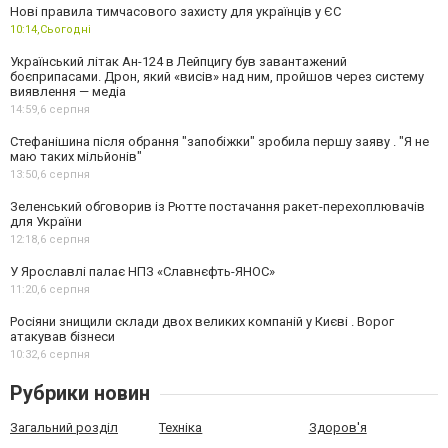
Нові правила тимчасового захисту для українців у ЄС
10:14,
Сьогодні
Український літак Ан-124 в Лейпцигу був завантажений
боєприпасами. Дрон, який «висів» над ним, пройшов через систему
виявлення — медіа
14:59,
6 серпня
Стефанішина після обрання "запобіжки" зробила першу заяву . "Я не
маю таких мільйонів"
13:50,
6 серпня
Зеленський обговорив із Рютте постачання ракет-перехоплювачів
для України
12:18,
6 серпня
У Ярославлі палає НПЗ «Славнєфть-ЯНОС»
11:20,
6 серпня
Росіяни знищили склади двох великих компаній у Києві . Ворог
атакував бізнеси
10:32,
6 серпня
Рубрики новин
Загальний розділ
Техніка
Здоров'я