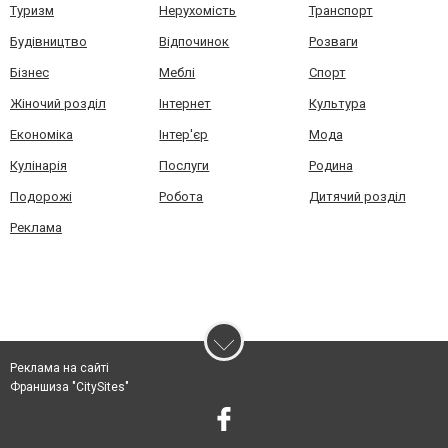
Туризм
Нерухомість
Транспорт
Будівництво
Відпочинок
Розваги
Бізнес
Меблі
Спорт
Жіночий розділ
Інтернет
Культура
Економіка
Інтер'єр
Мода
Кулінарія
Послуги
Родина
Подорожі
Робота
Дитячий розділ
Реклама
Реклама на сайті
Франшиза "CitySites"