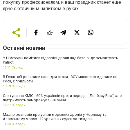
покупку профессионалам, и ваш праздник станет еще
ярче с отличным напитком в руках.
Останні новини
У Німеччині помітили підозрілі дрони над базою, де ремонтують
Patriot
16:11,
Сьогодні
В Генштабі розкрили наслідки атаки . ЗСУ масовано вдарили по
Росії, є прильоти
13:59,
Сьогодні
Опитування КМІС - 60% українців проти передачі Донбасу Росії, але
підтримують заморожування війни
12:37,
Сьогодні
Мадяр розповів про успіхи морських дронів у Чорному та
Азовському морях . 12 уражених суден за тиждень
11:34,
Сьогодні