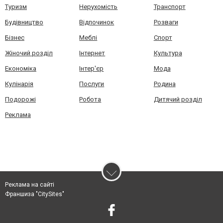
Туризм
Нерухомість
Транспорт
Будівництво
Відпочинок
Розваги
Бізнес
Меблі
Спорт
Жіночий розділ
Інтернет
Культура
Економіка
Інтер'єр
Мода
Кулінарія
Послуги
Родина
Подорожі
Робота
Дитячий розділ
Реклама
Реклама на сайті
Франшиза "CitySites"