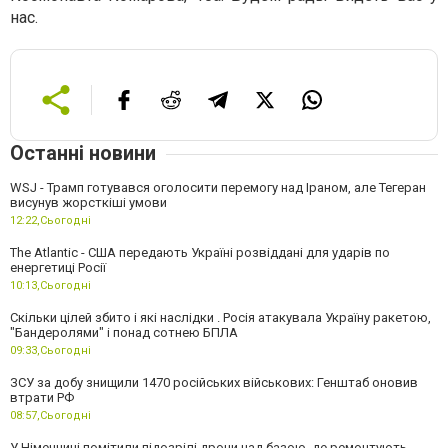
нас.
Останні новини
WSJ - Трамп готувався оголосити перемогу над Іраном, але Тегеран
висунув жорсткіші умови
12:22,
Сьогодні
The Atlantic - США передають Україні розвіддані для ударів по
енергетиці Росії
10:13,
Сьогодні
Скільки цілей збито і які наслідки . Росія атакувала Україну ракетою,
"Бандеролями" і понад сотнею БПЛА
09:33,
Сьогодні
ЗСУ за добу знищили 1470 російських військових: Генштаб оновив
втрати РФ
08:57,
Сьогодні
У Німеччині помітили підозрілі дрони над базою, де ремонтують