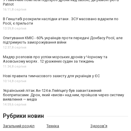
Patriot
16:11,
8 серпня
В Генштабі розкрили наслідки атаки . ЗСУ масовано вдарили по
Росії, є прильоти
13:59,
8 серпня
Опитування КМІС - 60% українців проти передачі Донбасу Росії, але
підтримують заморожування війни
12:37,
8 серпня
Мадяр розповів про успіхи морських дронів у Чорному та
Азовському морях . 12 уражених суден за тиждень
11:34,
8 серпня
Нові правила тимчасового захисту для українців у ЄС
10:14,
8 серпня
Український літак Ан-124 в Лейпцигу був завантажений
боєприпасами. Дрон, який «висів» над ним, пройшов через систему
виявлення — медіа
14:59,
6 серпня
Рубрики новин
Загальний розділ
Техніка
Здоров'я