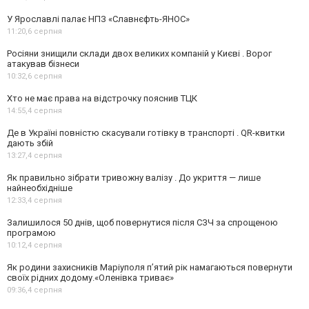
У Ярославлі палає НПЗ «Славнєфть-ЯНОС»
11:20,
6 серпня
Росіяни знищили склади двох великих компаній у Києві . Ворог
атакував бізнеси
10:32,
6 серпня
Хто не має права на відстрочку пояснив ТЦК
14:55,
4 серпня
Де в Україні повністю скасували готівку в транспорті . QR-квитки
дають збій
13:27,
4 серпня
Як правильно зібрати тривожну валізу . До укриття — лише
найнеобхідніше
12:33,
4 серпня
Залишилося 50 днів, щоб повернутися після СЗЧ за спрощеною
програмою
10:12,
4 серпня
Як родини захисників Маріуполя пʼятий рік намагаються повернути
своїх рідних додому.«Оленівка триває»
09:36,
4 серпня