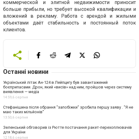
коммерческой и элитной недвижимости приносит
больше прибыли, но требует высокой квалификации и
вложений в рекламу. Работа с арендой и жилыми
объектами даёт стабильность и постоянный поток
клиентов.
Останні новини
Український літак Ан-124 в Лейпцигу був завантажений
боєприпасами. Дрон, який «висів» над ним, пройшов через систему
виявлення — медіа
14:59,
6 серпня
Стефанішина після обрання "запобіжки" зробила першу заяву . "Я не
маю таких мільйонів"
13:50,
6 серпня
Зеленський обговорив із Рютте постачання ракет-перехоплювачів
для України
12:18,
6 серпня