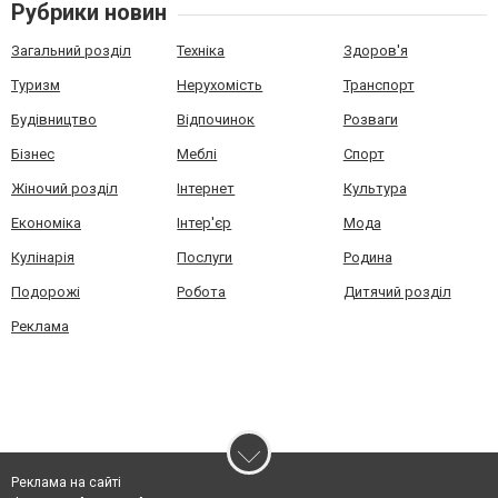
Рубрики новин
Загальний розділ
Техніка
Здоров'я
Туризм
Нерухомість
Транспорт
Будівництво
Відпочинок
Розваги
Бізнес
Меблі
Спорт
Жіночий розділ
Інтернет
Культура
Економіка
Інтер'єр
Мода
Кулінарія
Послуги
Родина
Подорожі
Робота
Дитячий розділ
Реклама
Реклама на сайті