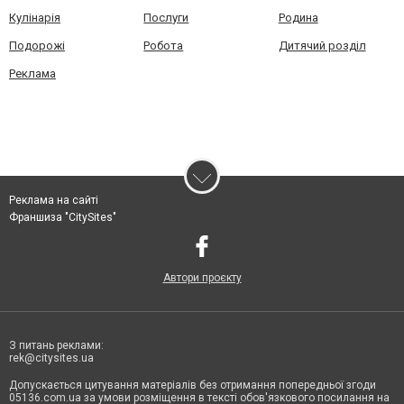
Кулінарія
Послуги
Родина
Подорожі
Робота
Дитячий розділ
Реклама
Реклама на сайті
Франшиза "CitySites"
Автори проєкту
З питань реклами:
rek@citysites.ua
Допускається цитування матеріалів без отримання попередньої згоди
05136.com.ua за умови розміщення в тексті обов'язкового посилання на