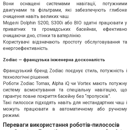
Вони оснащені системами навігації, потужними
двигунами та фільтрами, які забезпечують глибоке
очищення навіть великих чаш.
Моделі Dolphin S200, S300i або BIO здатні працювати у
приватних та громадських басейнах, ефективно
очищаючи дно, стінки та ватерлінію.
Користувачі відзначають простоту обслуговування та
енергоефективність.
Zodiac — французька інженерна досконалість
Французький бренд Zodiac поєднує стиль, потужність і
технологічні рішення.
Роботи Zodiac Tornax, Alpha iQ чи Vortex мають потужну
систему всмоктування та спеціальну навігацію, що
гарантує повне покриття басейну без “пропусків”.
Такі пилососи підходять навіть для нестандартних чаш і
можуть працювати в автоматичному або ручному
режимі.
Переваги використання роботів-пилососів