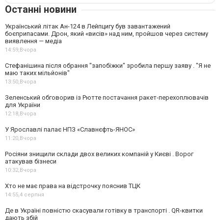
Останні новини
Український літак Ан-124 в Лейпцигу був завантажений
боєприпасами. Дрон, який «висів» над ним, пройшов через систему
виявлення — медіа
14:59,
Вчора
Стефанішина після обрання "запобіжки" зробила першу заяву . "Я не
маю таких мільйонів"
13:50,
Вчора
Зеленський обговорив із Рютте постачання ракет-перехоплювачів
для України
12:18,
Вчора
У Ярославлі палає НПЗ «Славнєфть-ЯНОС»
11:20,
Вчора
Росіяни знищили склади двох великих компаній у Києві . Ворог
атакував бізнеси
10:32,
Вчора
Хто не має права на відстрочку пояснив ТЦК
14:55,
4 серпня
Де в Україні повністю скасували готівку в транспорті . QR-квитки
дають збій