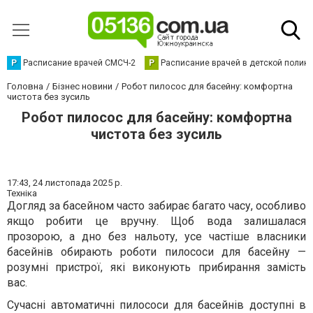
Р
Расписание врачей СМСЧ-2
Р
Расписание врачей в детской полик
Головна
Бізнес новини
Робот пилосос для басейну: комфортна
чистота без зусиль
Робот пилосос для басейну: комфортна
чистота без зусиль
17:43,
24 листопада 2025 р.
Техніка
Догляд за басейном часто забирає багато часу, особливо
якщо робити це вручну. Щоб вода залишалася
прозорою, а дно без нальоту, усе частіше власники
басейнів обирають роботи пилососи для басейну —
розумні пристрої, які виконують прибирання замість
вас.
Сучасні автоматичні пилососи для басейнів доступні в