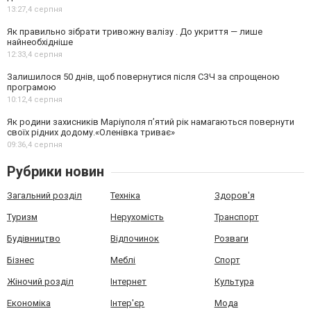
13:27,
4 серпня
Як правильно зібрати тривожну валізу . До укриття — лише
найнеобхідніше
12:33,
4 серпня
Залишилося 50 днів, щоб повернутися після СЗЧ за спрощеною
програмою
10:12,
4 серпня
Як родини захисників Маріуполя пʼятий рік намагаються повернути
своїх рідних додому.«Оленівка триває»
09:36,
4 серпня
Рубрики новин
Загальний розділ
Техніка
Здоров'я
Туризм
Нерухомість
Транспорт
Будівництво
Відпочинок
Розваги
Бізнес
Меблі
Спорт
Жіночий розділ
Інтернет
Культура
Економіка
Інтер'єр
Мода