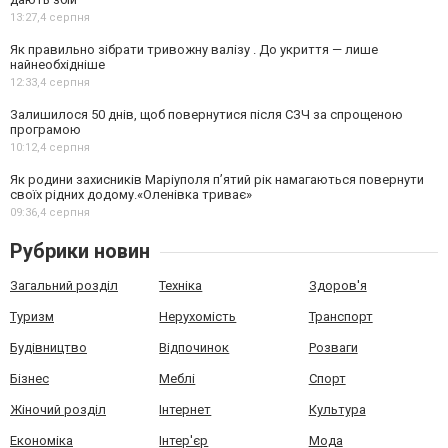
13:27,
4 серпня
Як правильно зібрати тривожну валізу . До укриття — лише
найнеобхідніше
12:33,
4 серпня
Залишилося 50 днів, щоб повернутися після СЗЧ за спрощеною
програмою
10:12,
4 серпня
Як родини захисників Маріуполя пʼятий рік намагаються повернути
своїх рідних додому.«Оленівка триває»
09:36,
4 серпня
Рубрики новин
Загальний розділ
Техніка
Здоров'я
Туризм
Нерухомість
Транспорт
Будівництво
Відпочинок
Розваги
Бізнес
Меблі
Спорт
Жіночий розділ
Інтернет
Культура
Економіка
Інтер'єр
Мода