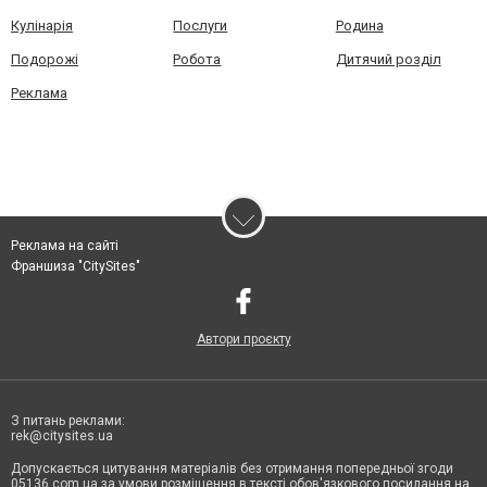
Кулінарія
Послуги
Родина
Подорожі
Робота
Дитячий розділ
Реклама
Реклама на сайті
Франшиза "CitySites"
Автори проєкту
З питань реклами:
rek@citysites.ua
Допускається цитування матеріалів без отримання попередньої згоди
05136.com.ua за умови розміщення в тексті обов'язкового посилання на