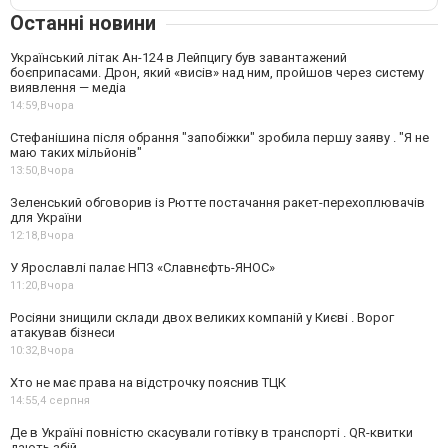
Останні новини
Український літак Ан-124 в Лейпцигу був завантажений
боєприпасами. Дрон, який «висів» над ним, пройшов через систему
виявлення — медіа
14:59,
Вчора
Стефанішина після обрання "запобіжки" зробила першу заяву . "Я не
маю таких мільйонів"
13:50,
Вчора
Зеленський обговорив із Рютте постачання ракет-перехоплювачів
для України
12:18,
Вчора
У Ярославлі палає НПЗ «Славнєфть-ЯНОС»
11:20,
Вчора
Росіяни знищили склади двох великих компаній у Києві . Ворог
атакував бізнеси
10:32,
Вчора
Хто не має права на відстрочку пояснив ТЦК
14:55,
4 серпня
Де в Україні повністю скасували готівку в транспорті . QR-квитки
дають збій