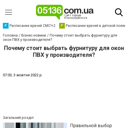
Р
Расписание врачей СМСЧ-2
Р
Расписание врачей в детской полик
Головна
Бізнес новини
Почему стоит выбрать фурнитуру для
окон ПВХ у производителя?
Почему стоит выбрать фурнитуру для окон
ПВХ у производителя?
0
7
:
0
3
,
3
ж
о
в
т
н
я
2
0
2
2
р
.
Загальний розділ
Правильной выбор