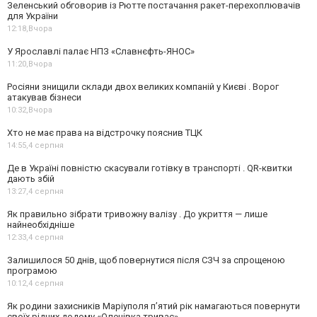
Зеленський обговорив із Рютте постачання ракет-перехоплювачів
для України
12:18,
Вчора
У Ярославлі палає НПЗ «Славнєфть-ЯНОС»
11:20,
Вчора
Росіяни знищили склади двох великих компаній у Києві . Ворог
атакував бізнеси
10:32,
Вчора
Хто не має права на відстрочку пояснив ТЦК
14:55,
4 серпня
Де в Україні повністю скасували готівку в транспорті . QR-квитки
дають збій
13:27,
4 серпня
Як правильно зібрати тривожну валізу . До укриття — лише
найнеобхідніше
12:33,
4 серпня
Залишилося 50 днів, щоб повернутися після СЗЧ за спрощеною
програмою
10:12,
4 серпня
Як родини захисників Маріуполя пʼятий рік намагаються повернути
своїх рідних додому.«Оленівка триває»