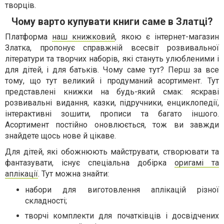
творців.
Чому варто купувати книги саме в Златці?
Платформа
наш книжковий
, якою є інтернет-магазин
Златка, пропонує справжній всесвіт розвивальної
літератури та творчих наборів, які стануть улюбленими і
для дітей, і для батьків. Чому саме тут? Перш за все
тому, що тут великий і продуманий асортимент. Тут
представлені книжки на будь-який смак: яскраві
розвивальні видання, казки, підручники, енциклопедії,
інтерактивні зошити, прописи та багато іншого.
Асортимент постійно оновлюється, тож ви завжди
знайдете щось нове й цікаве.
Для дітей, які обожнюють майструвати, створювати та
фантазувати, існує спеціальна добірка
оригамі та
аплікації
. Тут можна знайти:
набори для виготовлення аплікацій різної
складності;
творчі комплекти для початківців і досвідчених