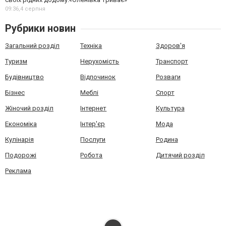
09:36,
4 серпня
Рубрики новин
Загальний розділ
Техніка
Здоров'я
Туризм
Нерухомість
Транспорт
Будівництво
Відпочинок
Розваги
Бізнес
Меблі
Спорт
Жіночий розділ
Інтернет
Культура
Економіка
Інтер'єр
Мода
Кулінарія
Послуги
Родина
Подорожі
Робота
Дитячий розділ
Реклама