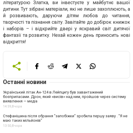
літературою Златка, ви інвестуєте у майбутнє вашої
дитини. Тут зібрані матеріали, які не лише захоплюють, а
й розвивають, даруючи дітям любов до читання,
творчості та пізнання світу. Завітайте до добірок книжок
і наборів – і відкрийте двері у яскравий світ дитячої
фантазії та розвитку. Нехай кожен день приносить нові
відкриття!
Останні новини
Український літак Ан-124 в Лейпцигу був завантажений
боєприпасами. Дрон, який «висів» над ним, пройшов через систему
виявлення — медіа
14:59,
Вчора
Стефанішина після обрання "запобіжки" зробила першу заяву . "Я не
маю таких мільйонів"
13:50,
Вчора