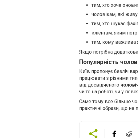
тим, хто хоче онови
чоловікам, які живу
тим, хто шукає фахі
клієнтам, яким потр
тим, кому важлива 
Якщо потрібна додаткова
Популярність чолові
Київ пропонує безліч вар
працювати з різними тип
від досвідченого
чолові
чи то на роботі, чи у пов
Саме тому все більше чол
практичні образи, що не 