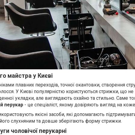
го майстра у Києві
іками плавних переходів, точної окантовки, створення стр
олосся. У Києві популярністю користуються стрижки, що не
енної укладки, але виглядають охайно та стильно. Саме т
ий перукар
- це спеціаліст, якому довіряють вигляд на коже
використовують якісні засоби, які допомагають підтримува
 його слухняним та довше зберігають форму стрижки.
уги чоловічої перукарні