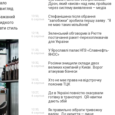
тало
Дрон, який «висів» над ним, пройшов
через систему виявлення — медіа
вигляд.
 бажаний
13:50,
Стефанішина після обрання
6 серпня
"запобіжки" зробила першу заяву . "Я
видкого
не маю таких мільйонів"
ати стиль
12:18,
Зеленський обговорив із Рютте
6 серпня
постачання ракет-перехоплювачів
для України
11:20,
У Ярославлі палає НПЗ «Славнєфть-
6 серпня
ЯНОС»
10:32,
Росіяни знищили склади двох
6 серпня
великих компаній у Києві . Ворог
атакував бізнеси
14:55,
Хто не має права на відстрочку
4 серпня
пояснив ТЦК
13:27,
Де в Україні повністю скасували
4 серпня
готівку в транспорті . QR-квитки
дають збій
12:33,
Як правильно зібрати тривожну
4 серпня
валізу . До укриття — лише