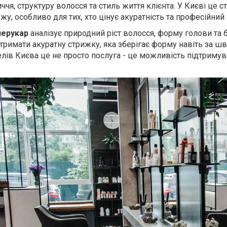
чя, структуру волосся та стиль життя клієнта. У Києві це с
, особливо для тих, хто цінує акуратність та професійний 
перукар
аналізує природний ріст волосся, форму голови та
тримати акуратну стрижку, яка зберігає форму навіть за ш
лів Києва це не просто послуга - це можливість підтримув