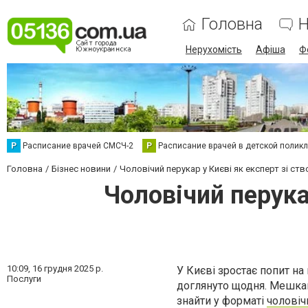
Головна
Н
Нерухомість
Афіша
Ф
Р
Расписание врачей СМСЧ-2
Р
Расписание врачей в детской полик
Головна
Бізнес новини
Чоловічий перукар у Києві як експерт зі ст
Чоловічий перука
10:09,
16 грудня 2025 р.
У Києві зростає попит на
Послуги
доглянуто щодня. Мешкан
знайти у форматі
чоловіч