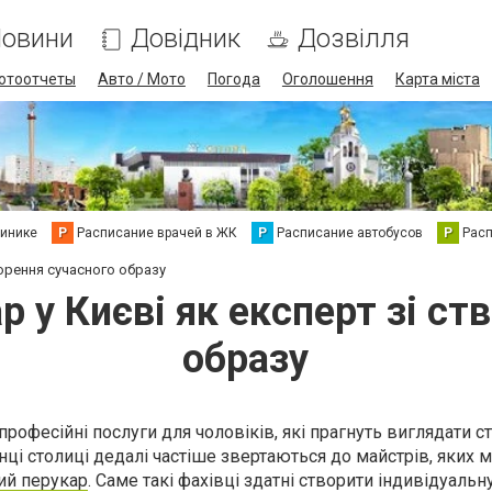
овини
Довідник
Дозвілля
отоотчеты
Авто / Мото
Погода
Оголошення
Карта міста
линике
Р
Расписание врачей в ЖК
Р
Расписание автобусов
Р
Рас
ворення сучасного образу
р у Києві як експерт зі ст
образу
 професійні послуги для чоловіків, які прагнуть виглядати с
ці столиці дедалі частіше звертаються до майстрів, яких 
ий перукар
. Саме такі фахівці здатні створити індивідуальн