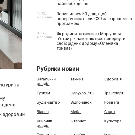
найнеобхідніше
10:12,
Залишилося 50 днів, щоб
4 серпня
повернутися після СЗЧ за спрощеною
програмою
09:36,
Як родини захисників Маріуполя
4 серпня
пʼятий рік намагаються повернути
своїх рідних додому.«Оленівка
триває»
Рубрики новин
Загальний
Техніка
Здоров'я
розділ
уктури та
Туризм
Нерухомість
Транспорт
ому
Будівництво
Відпочинок
Розваги
н день.
Бізнес
Меблі
Спорт
ти здоровий
Жіночий
Інтернет
Культура
розділ
Економіка
Інтер'єр
Мода