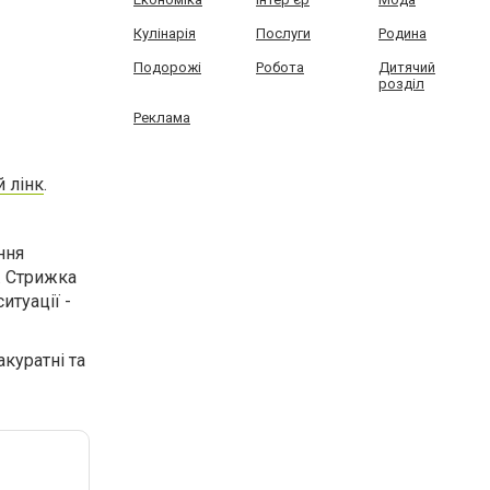
Кулінарія
Послуги
Родина
Подорожі
Робота
Дитячий
розділ
Реклама
й лінк
.
ння
. Стрижка
итуації -
акуратні та