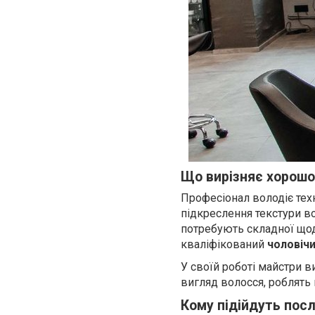
Що вирізняє хорошо
Професіонал володіє техн
підкреслення текстури в
потребують складної щод
кваліфікований
чоловіч
У своїй роботі майстри 
вигляд волосся, роблять
Кому підійдуть посл