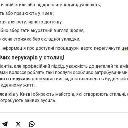
ти свій стиль або підкреслити індивідуальність;
ть або працюють у Києві;
вця для регулярного догляду;
ібно зберігати акуратний вигляд щодня;
якісна стрижка без складної укладки.
 інформація про доступні процедури, варто переглянути
це
чих перукарів у столиці
іантів, але професійний підхід, уважність до деталей та вмі
ами волосся роблять такі послуги особливо затребуваними
чого перукаря
допомагає виглядати впевнено в будь-якій с
сякденному житті.
овіків у Києві обирають майстрів, які створюють стильні, 
потребують зайвих зусиль.