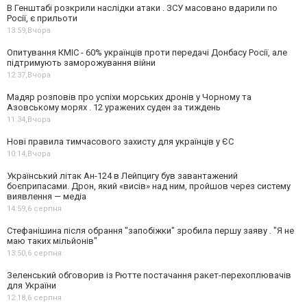
В Генштабі розкрили наслідки атаки . ЗСУ масовано вдарили по
Росії, є прильоти
13:59,
Вчора
Опитування КМІС - 60% українців проти передачі Донбасу Росії, але
підтримують заморожування війни
12:37,
Вчора
Мадяр розповів про успіхи морських дронів у Чорному та
Азовському морях . 12 уражених суден за тиждень
11:34,
Вчора
Нові правила тимчасового захисту для українців у ЄС
10:14,
Вчора
Український літак Ан-124 в Лейпцигу був завантажений
боєприпасами. Дрон, який «висів» над ним, пройшов через систему
виявлення — медіа
14:59,
6 серпня
Стефанішина після обрання "запобіжки" зробила першу заяву . "Я не
маю таких мільйонів"
13:50,
6 серпня
Зеленський обговорив із Рютте постачання ракет-перехоплювачів
для України
12:18,
6 серпня