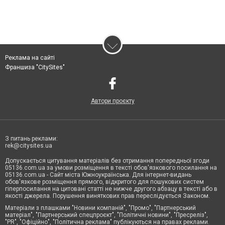
Реклама на сайті
Франшиза "CitySites"
Автори проєкту
З питань реклами:
rek@citysites.ua
Допускається цитування матеріалів без отримання попередньої згоди
05136.com.ua за умови розміщення в тексті обов'язкового посилання на
05136.com.ua - Сайт міста Южноукраїнська. Для інтернет-видань
обов'язкове розміщення прямого, відкритого для пошукових систем
гіперпосилання на цитовані статті не нижче другого абзацу в тексті або в
якості джерела. Порушення виняткових прав переслідується Законом.
Матеріали з плашками "Новини компаній", "Промо", "Партнерський
матеріал", "Партнерський спецпроєкт", "Політичні новини", "Пресреліз",
"PR", "Офіційно", "Політична реклама" публікуються на правах реклами.