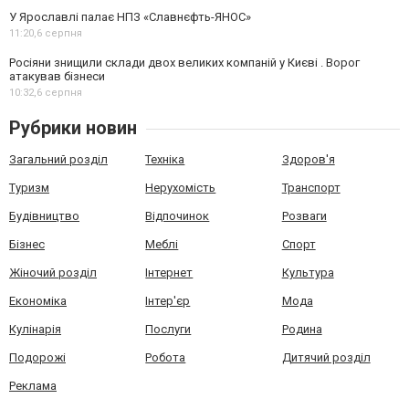
У Ярославлі палає НПЗ «Славнєфть-ЯНОС»
11:20,
6 серпня
Росіяни знищили склади двох великих компаній у Києві . Ворог
атакував бізнеси
10:32,
6 серпня
Рубрики новин
Загальний розділ
Техніка
Здоров'я
Туризм
Нерухомість
Транспорт
Будівництво
Відпочинок
Розваги
Бізнес
Меблі
Спорт
Жіночий розділ
Інтернет
Культура
Економіка
Інтер'єр
Мода
Кулінарія
Послуги
Родина
Подорожі
Робота
Дитячий розділ
Реклама