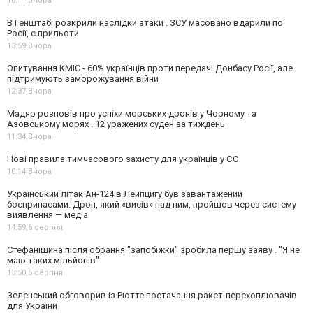
16:11,
Вчора
В Генштабі розкрили наслідки атаки . ЗСУ масовано вдарили по
Росії, є прильоти
13:59,
Вчора
Опитування КМІС - 60% українців проти передачі Донбасу Росії, але
підтримують заморожування війни
12:37,
Вчора
Мадяр розповів про успіхи морських дронів у Чорному та
Азовському морях . 12 уражених суден за тиждень
11:34,
Вчора
Нові правила тимчасового захисту для українців у ЄС
10:14,
Вчора
Український літак Ан-124 в Лейпцигу був завантажений
боєприпасами. Дрон, який «висів» над ним, пройшов через систему
виявлення — медіа
14:59,
6 серпня
Стефанішина після обрання "запобіжки" зробила першу заяву . "Я не
маю таких мільйонів"
13:50,
6 серпня
Зеленський обговорив із Рютте постачання ракет-перехоплювачів
для України