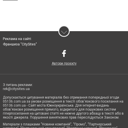
Реклама на сайті
Франшиза "CitySites"
Автори проєкту
З питань реклами:
rek@citysites.ua
Допускається цитування матеріалів без отримання попередньої згоди
05136.com.ua за умови розміщення в тексті обов'язкового посилання на
05136.com.ua - Сайт міста Южноукраїнська. Для інтернет-видань
обов'язкове розміщення прямого, відкритого для пошукових систем
гіперпосилання на цитовані статті не нижче другого абзацу в тексті або в
якості джерела. Порушення виняткових прав переслідується Законом.
Матеріали з плашками "Новини компаній", "Промо", "Партнерський