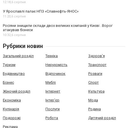
12:18,
6 серпня
У Ярославлі палає НПЗ «Славнєфть-ЯНОС»
11:20,
6 серпня
Росіяни знищили склади двох великих компаній у Києві . Ворог
атакував бізнеси
10:32,
6 серпня
Рубрики новин
Загальний розділ
Техніка
Здоров'я
Туризм
Нерухомість
Транспорт
Будівництво
Відпочинок
Розваги
Бізнес
Меблі
Спорт
Жіночий розділ
Інтернет
Культура
Економіка
Інтер'єр
Мода
Кулінарія
Послуги
Родина
Подорожі
Робота
Дитячий розділ
Реклама