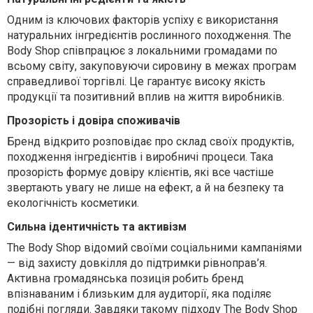
Одним із ключових факторів успіху є використання
натуральних інгредієнтів рослинного походження. The
Body Shop співпрацює з локальними громадами по
всьому світу, закуповуючи сировину в межах програм
справедливої торгівлі. Це гарантує високу якість
продукції та позитивний вплив на життя виробників.
Прозорість і довіра споживачів
Бренд відкрито розповідає про склад своїх продуктів,
походження інгредієнтів і виробничі процеси. Така
прозорість формує довіру клієнтів, які все частіше
звертають увагу не лише на ефект, а й на безпеку та
екологічність косметики.
Сильна ідентичність та активізм
The Body Shop відомий своїми соціальними кампаніями
— від захисту довкілля до підтримки рівноправ’я.
Активна громадянська позиція робить бренд
впізнаваним і близьким для аудиторії, яка поділяє
подібні погляди. Завдяки такому підходу The Body Shop