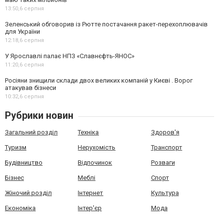
13:50,
6 серпня
Зеленський обговорив із Рютте постачання ракет-перехоплювачів
для України
12:18,
6 серпня
У Ярославлі палає НПЗ «Славнєфть-ЯНОС»
11:20,
6 серпня
Росіяни знищили склади двох великих компаній у Києві . Ворог
атакував бізнеси
10:32,
6 серпня
Рубрики новин
Загальний розділ
Техніка
Здоров'я
Туризм
Нерухомість
Транспорт
Будівництво
Відпочинок
Розваги
Бізнес
Меблі
Спорт
Жіночий розділ
Інтернет
Культура
Економіка
Інтер'єр
Мода