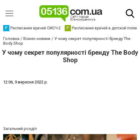
Р
Расписание врачей СМСЧ-2
Р
Расписание врачей в детской полик
Головна
Бізнес новини
У чому секрет популярності бренду The
Body Shop
У чому секрет популярності бренду The Body
Shop
1
2
:
0
6
,
9
в
е
р
е
с
н
я
2
0
2
2
р
.
Загальний розділ