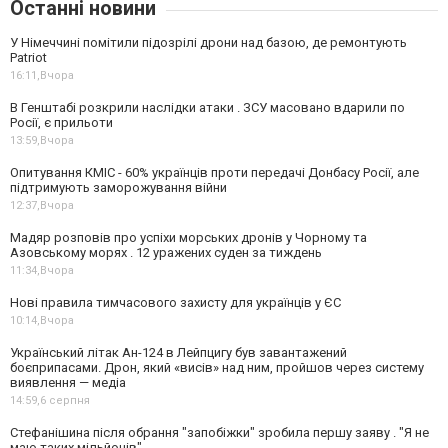
Останні новини
У Німеччині помітили підозрілі дрони над базою, де ремонтують
Patriot
16:11,
Вчора
В Генштабі розкрили наслідки атаки . ЗСУ масовано вдарили по
Росії, є прильоти
13:59,
Вчора
Опитування КМІС - 60% українців проти передачі Донбасу Росії, але
підтримують заморожування війни
12:37,
Вчора
Мадяр розповів про успіхи морських дронів у Чорному та
Азовському морях . 12 уражених суден за тиждень
11:34,
Вчора
Нові правила тимчасового захисту для українців у ЄС
10:14,
Вчора
Український літак Ан-124 в Лейпцигу був завантажений
боєприпасами. Дрон, який «висів» над ним, пройшов через систему
виявлення — медіа
14:59,
6 серпня
Стефанішина після обрання "запобіжки" зробила першу заяву . "Я не
маю таких мільйонів"