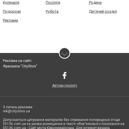
Кулінарія
Послуги
Родина
Подорожі
Робота
Дитячий розділ
Реклама
Реклама на сайті
Франшиза "CitySites"
Автори проєкту
З питань реклами:
rek@citysites.ua
Допускається цитування матеріалів без отримання попередньої згоди
05136.com.ua за умови розміщення в тексті обов'язкового посилання на
05136.com.ua - Сайт міста Южноукраїнська. Для інтернет-видань