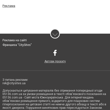
Реклама
Реклама на сайті
Франшиза "CitySites"
Автори проєкту
З питань реклами:
rek@citysites.ua
Допускається цитування матеріалів без отримання попередньої згоди
05136.com.ua за умови розміщення в тексті обов'язкового посилання на
05136.com.ua - Сайт міста Южноукраїнська. Для інтернет-видань
обов'язкове розміщення прямого, відкритого для пошукових систем
гіперпосилання на цитовані статті не нижче другого абзацу в тексті або в
якості джерела. Порушення виняткових прав переслідується Законом.