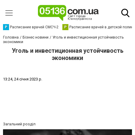
Р
Расписание врачей СМСЧ-2
Р
Расписание врачей в детской полик
Головна
Бізнес новини
Уголь и инвестиционная устойчивость
экономики
Уголь и инвестиционная устойчивость
экономики
1
3
:
2
4
,
2
4
с
і
ч
н
я
2
0
2
3
р
.
Загальний розділ