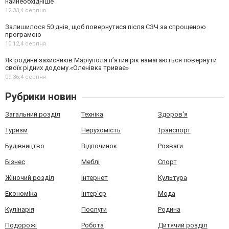
найнеобхідніше
12:33,
4 серпня
Залишилося 50 днів, щоб повернутися після СЗЧ за спрощеною
програмою
10:12,
4 серпня
Як родини захисників Маріуполя пʼятий рік намагаються повернути
своїх рідних додому.«Оленівка триває»
09:36,
4 серпня
Рубрики новин
Загальний розділ
Техніка
Здоров'я
Туризм
Нерухомість
Транспорт
Будівництво
Відпочинок
Розваги
Бізнес
Меблі
Спорт
Жіночий розділ
Інтернет
Культура
Економіка
Інтер'єр
Мода
Кулінарія
Послуги
Родина
Подорожі
Робота
Дитячий розділ