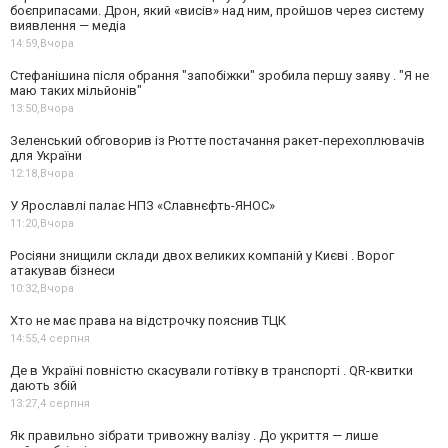
боєприпасами. Дрон, який «висів» над ним, пройшов через систему
виявлення — медіа
14:59,
Вчора
Стефанішина після обрання "запобіжки" зробила першу заяву . "Я не
маю таких мільйонів"
13:50,
Вчора
Зеленський обговорив із Рютте постачання ракет-перехоплювачів
для України
12:18,
Вчора
У Ярославлі палає НПЗ «Славнєфть-ЯНОС»
11:20,
Вчора
Росіяни знищили склади двох великих компаній у Києві . Ворог
атакував бізнеси
10:32,
Вчора
Хто не має права на відстрочку пояснив ТЦК
14:55,
4 серпня
Де в Україні повністю скасували готівку в транспорті . QR-квитки
дають збій
13:27,
4 серпня
Як правильно зібрати тривожну валізу . До укриття — лише