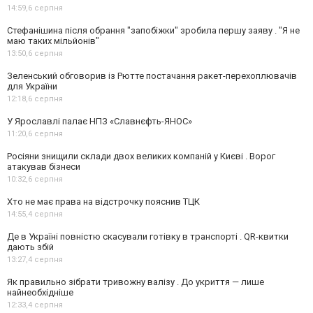
14:59,
6 серпня
Стефанішина після обрання "запобіжки" зробила першу заяву . "Я не
маю таких мільйонів"
13:50,
6 серпня
Зеленський обговорив із Рютте постачання ракет-перехоплювачів
для України
12:18,
6 серпня
У Ярославлі палає НПЗ «Славнєфть-ЯНОС»
11:20,
6 серпня
Росіяни знищили склади двох великих компаній у Києві . Ворог
атакував бізнеси
10:32,
6 серпня
Хто не має права на відстрочку пояснив ТЦК
14:55,
4 серпня
Де в Україні повністю скасували готівку в транспорті . QR-квитки
дають збій
13:27,
4 серпня
Як правильно зібрати тривожну валізу . До укриття — лише
найнеобхідніше
12:33,
4 серпня