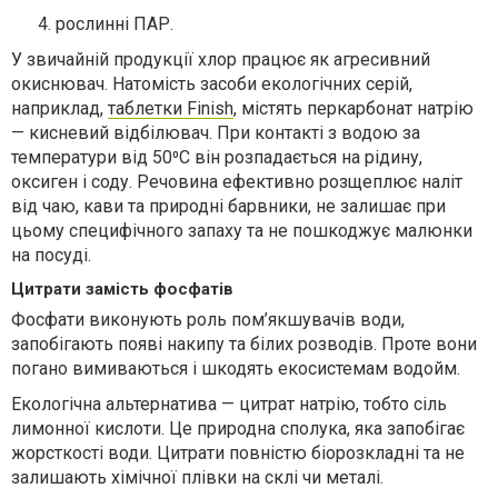
рослинні ПАР.
У звичайній продукції хлор працює як агресивний
окиснювач. Натомість засоби екологічних серій,
наприклад,
таблетки Finish
, містять перкарбонат натрію
— кисневий відбілювач. При контакті з водою за
температури від 50⁰C він розпадається на рідину,
оксиген і соду. Речовина ефективно розщеплює наліт
від чаю, кави та природні барвники, не залишає при
цьому специфічного запаху та не пошкоджує малюнки
на посуді.
Цитрати замість фосфатів
Фосфати виконують роль пом’якшувачів води,
запобігають появі накипу та білих розводів. Проте вони
погано вимиваються і шкодять екосистемам водойм.
Екологічна альтернатива — цитрат натрію, тобто сіль
лимонної кислоти. Це природна сполука, яка запобігає
жорсткості води. Цитрати повністю біорозкладні та не
залишають хімічної плівки на склі чи металі.