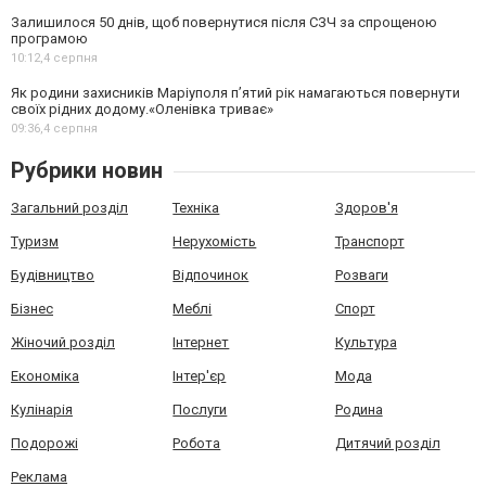
Залишилося 50 днів, щоб повернутися після СЗЧ за спрощеною
програмою
10:12,
4 серпня
Як родини захисників Маріуполя пʼятий рік намагаються повернути
своїх рідних додому.«Оленівка триває»
09:36,
4 серпня
Рубрики новин
Загальний розділ
Техніка
Здоров'я
Туризм
Нерухомість
Транспорт
Будівництво
Відпочинок
Розваги
Бізнес
Меблі
Спорт
Жіночий розділ
Інтернет
Культура
Економіка
Інтер'єр
Мода
Кулінарія
Послуги
Родина
Подорожі
Робота
Дитячий розділ
Реклама