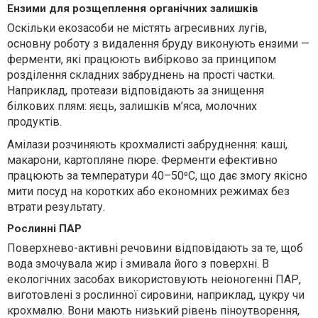
Ензими для розщеплення органічних залишків
Оскільки екозасоби не містять агресивних лугів,
основну роботу з видалення бруду виконують ензими —
ферменти, які працюють вибірково за принципом
розділення складних забруднень на прості частки.
Наприклад, протеази відповідають за знищення
білкових плям: яєць, залишків м’яса, молочних
продуктів.
Амілази розчиняють крохмалисті забруднення: каші,
макарони, картопляне пюре. Ферменти ефективно
працюють за температури 40–50⁰C, що дає змогу якісно
мити посуд на коротких або економних режимах без
втрати результату.
Рослинні ПАР
Поверхнево-активні речовини відповідають за те, щоб
вода змочувала жир і змивала його з поверхні. В
екологічних засобах використовують неіоногенні ПАР,
виготовлені з рослинної сировини, наприклад, цукру чи
крохмалю. Вони мають низький рівень піноутворення,