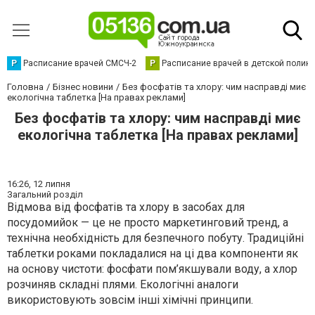
Р
Расписание врачей СМСЧ-2
Р
Расписание врачей в детской полик
Головна
Бізнес новини
Без фосфатів та хлору: чим насправді миє
екологічна таблетка [На правах реклами]
Без фосфатів та хлору: чим насправді миє
екологічна таблетка [На правах реклами]
16:26,
12 липня
Загальний розділ
Відмова від фосфатів та хлору в засобах для
посудомийок — це не просто маркетинговий тренд, а
технічна необхідність для безпечного побуту. Традиційні
таблетки роками покладалися на ці два компоненти як
на основу чистоти: фосфати пом’якшували воду, а хлор
розчиняв складні плями. Екологічні аналоги
використовують зовсім інші хімічні принципи.