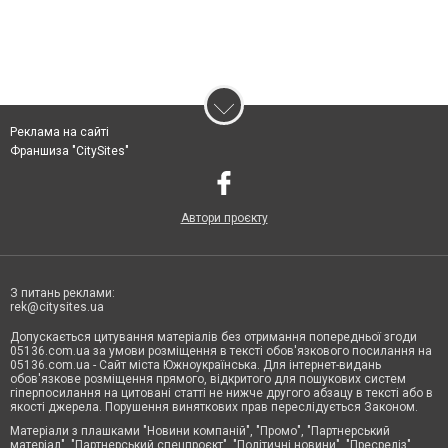
Реклама на сайті
Франшиза "CitySites"
Автори проєкту
З питань реклами:
rek@citysites.ua
Допускається цитування матеріалів без отримання попередньої згоди
05136.com.ua за умови розміщення в тексті обов'язкового посилання на
05136.com.ua - Сайт міста Южноукраїнська. Для інтернет-видань
обов'язкове розміщення прямого, відкритого для пошукових систем
гіперпосилання на цитовані статті не нижче другого абзацу в тексті або в
якості джерела. Порушення виняткових прав переслідується Законом.
Матеріали з плашками "Новини компаній", "Промо", "Партнерський
матеріал", "Партнерський спецпроєкт", "Політичні новини", "Пресреліз",