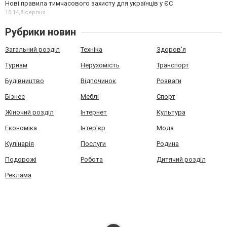
Нові правила тимчасового захисту для українців у ЄС
10:14,
8 серпня
Рубрики новин
Загальний розділ
Техніка
Здоров'я
Туризм
Нерухомість
Транспорт
Будівництво
Відпочинок
Розваги
Бізнес
Меблі
Спорт
Жіночий розділ
Інтернет
Культура
Економіка
Інтер'єр
Мода
Кулінарія
Послуги
Родина
Подорожі
Робота
Дитячий розділ
Реклама