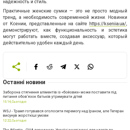
надежность и стиль.
Практичные женские сумки — это не просто модный
тренд, а необходимость современной жизни. Новинки
от Ксении, представленные на сайте
https://kseniia.ua/
,
демонстрируют, как функциональность и эстетика
могут работать вместе, создавая аксессуар, который
действительно удобен каждый день.
Останні новини
Заборона стягнення аліментів із «бойових» може поставити під
питання обов’язок батьків утримувати дітей
15:14,
Сьогодні
WSJ - Трамп готувався оголосити перемогу над Іраном, але Тегеран
висунув жорсткіші умови
12:22,
Сьогодні
The Atlantic - США передають Україні розвіддані для ударів по