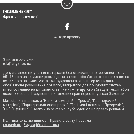
Реклама на сайті
Франшиза "CitySites"
Автори проєкту
З питань реклами:
rek@citysites.ua
Допускається цитування матеріалів без отримання попередньої згоди
05136.com.ua за умови розміщення в тексті обов'язкового посилання на
05136.com.ua - Сайт міста Южноукраїнська. Для інтернет-видань
обов'язкове розміщення прямого, відкритого для пошукових систем
гіперпосилання на цитовані статті не нижче другого абзацу в тексті або в
якості джерела. Порушення виняткових прав переслідується Законом.
Матеріали з плашками "Новини компаній", "Промо", "Партнерський
матеріал", "Партнерський спецпроєкт", "Політичні новини", "Пресреліз",
"PR", "Офіційно", "Політична реклама" публікуються на правах реклами.
Політика конфіденційності
Правила сайту
Правила
класифайд
Редакційна політика