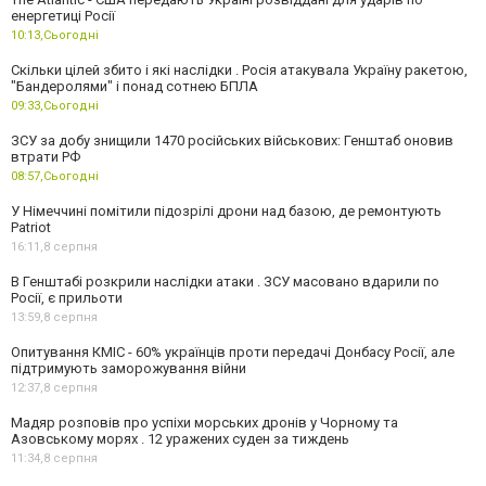
енергетиці Росії
10:13,
Сьогодні
Скільки цілей збито і які наслідки . Росія атакувала Україну ракетою,
"Бандеролями" і понад сотнею БПЛА
09:33,
Сьогодні
ЗСУ за добу знищили 1470 російських військових: Генштаб оновив
втрати РФ
08:57,
Сьогодні
У Німеччині помітили підозрілі дрони над базою, де ремонтують
Patriot
16:11,
8 серпня
В Генштабі розкрили наслідки атаки . ЗСУ масовано вдарили по
Росії, є прильоти
13:59,
8 серпня
Опитування КМІС - 60% українців проти передачі Донбасу Росії, але
підтримують заморожування війни
12:37,
8 серпня
Мадяр розповів про успіхи морських дронів у Чорному та
Азовському морях . 12 уражених суден за тиждень
11:34,
8 серпня