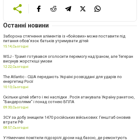
Останні новини
Заборона стягнення аліментів із «бойових» може поставити під
питання обов’язок батьків утримувати дітей
15:14,
Сьогодні
WSJ - Трамп готувався оголосити перемогу над Іраном, але Тегеран
висунув жорсткіші умови
12:22,
Сьогодні
The Atlantic - США передають Україні розвіддані для ударів по
енергетиці Росії
10:13,
Сьогодні
Скільки цілей збито і які наслідки . Росія атакувала Україну ракетою,
"Бандеролями" і понад сотнею БПЛА
09:33,
Сьогодні
ЗСУ за добу знищили 1470 російських військових: Генштаб оновив
втрати РФ
08:57,
Сьогодні
У Німеччині помітили підозрілі дрони над базою, де ремонтують