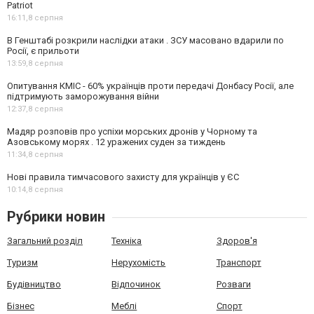
Patriot
16:11,
8 серпня
В Генштабі розкрили наслідки атаки . ЗСУ масовано вдарили по
Росії, є прильоти
13:59,
8 серпня
Опитування КМІС - 60% українців проти передачі Донбасу Росії, але
підтримують заморожування війни
12:37,
8 серпня
Мадяр розповів про успіхи морських дронів у Чорному та
Азовському морях . 12 уражених суден за тиждень
11:34,
8 серпня
Нові правила тимчасового захисту для українців у ЄС
10:14,
8 серпня
Рубрики новин
Загальний розділ
Техніка
Здоров'я
Туризм
Нерухомість
Транспорт
Будівництво
Відпочинок
Розваги
Бізнес
Меблі
Спорт