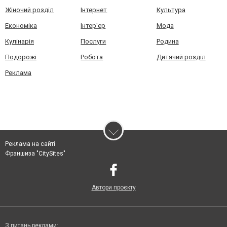
Жіночий розділ
Інтернет
Культура
Економіка
Інтер'єр
Мода
Кулінарія
Послуги
Родина
Подорожі
Робота
Дитячий розділ
Реклама
Реклама на сайті
Франшиза "CitySites"
Автори проєкту
З питань реклами: