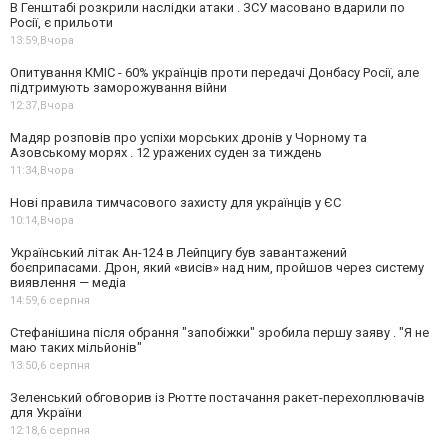
В Генштабі розкрили наслідки атаки . ЗСУ масовано вдарили по
Росії, є прильоти
13:59,
Вчора
Опитування КМІС - 60% українців проти передачі Донбасу Росії, але
підтримують заморожування війни
12:37,
Вчора
Мадяр розповів про успіхи морських дронів у Чорному та
Азовському морях . 12 уражених суден за тиждень
11:34,
Вчора
Нові правила тимчасового захисту для українців у ЄС
10:14,
Вчора
Український літак Ан-124 в Лейпцигу був завантажений
боєприпасами. Дрон, який «висів» над ним, пройшов через систему
виявлення — медіа
14:59,
6 серпня
Стефанішина після обрання "запобіжки" зробила першу заяву . "Я не
маю таких мільйонів"
13:50,
6 серпня
Зеленський обговорив із Рютте постачання ракет-перехоплювачів
для України
12:18,
6 серпня