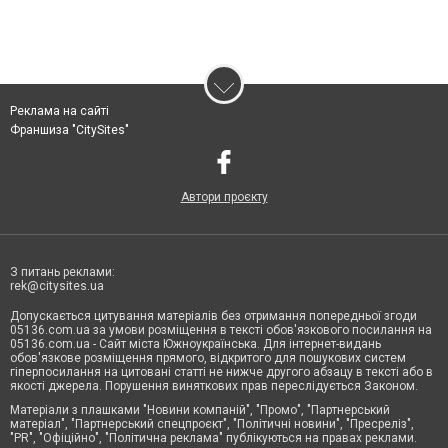
Реклама на сайті
Франшиза "CitySites"
Автори проєкту
З питань реклами:
rek@citysites.ua
Допускається цитування матеріалів без отримання попередньої згоди
05136.com.ua за умови розміщення в тексті обов'язкового посилання на
05136.com.ua - Сайт міста Южноукраїнська. Для інтернет-видань
обов'язкове розміщення прямого, відкритого для пошукових систем
гіперпосилання на цитовані статті не нижче другого абзацу в тексті або в
якості джерела. Порушення виняткових прав переслідується Законом.
Матеріали з плашками "Новини компаній", "Промо", "Партнерський
матеріал", "Партнерський спецпроєкт", "Політичні новини", "Пресреліз",
"PR", "Офіційно", "Політична реклама" публікуються на правах реклами.