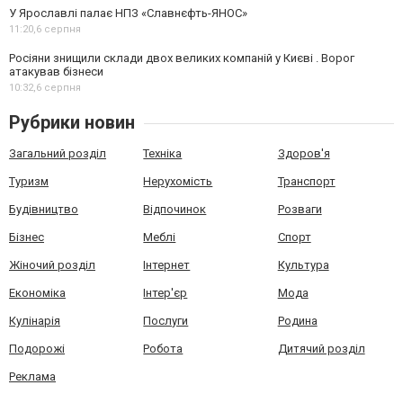
У Ярославлі палає НПЗ «Славнєфть-ЯНОС»
11:20,
6 серпня
Росіяни знищили склади двох великих компаній у Києві . Ворог
атакував бізнеси
10:32,
6 серпня
Рубрики новин
Загальний розділ
Техніка
Здоров'я
Туризм
Нерухомість
Транспорт
Будівництво
Відпочинок
Розваги
Бізнес
Меблі
Спорт
Жіночий розділ
Інтернет
Культура
Економіка
Інтер'єр
Мода
Кулінарія
Послуги
Родина
Подорожі
Робота
Дитячий розділ
Реклама