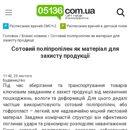
Р
Расписание врачей СМСЧ-2
Р
Расписание врачей в детской полик
Головна
Бізнес новини
Сотовий поліпропілен як матеріал для
захисту продукції
Сотовий поліпропілен як матеріал для
захисту продукції
11:42,
23 лютого
Будівництво
Під час зберігання та транспортування товарів
ключовим завданням є захист продукції від механічних
пошкоджень, вологи та деформацій. Для цього дедалі
частіше використовують сотовий поліпропілен, або
гофропласт — легкий, але надзвичайно міцний листовий
матеріал. Завдяки комірчастій структурі він ефективно
поглинає удари та рівномірно розподіляє навантаження.