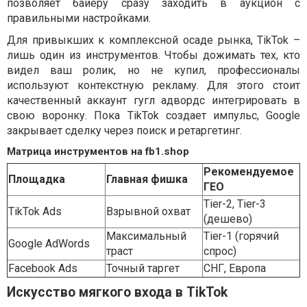
позволяет байеру сразу заходить в аукцион с
правильными настройками.
Для привыкших к комплексной осаде рынка, TikTok –
лишь один из инструментов. Чтобы дожимать тех, кто
видел ваш ролик, но не купил, профессионалы
используют контекстную рекламу. Для этого стоит
качественный аккаунт гугл адвордс интегрировать в
свою воронку. Пока TikTok создает импульс, Google
закрывает сделку через поиск и ретаргетинг.
Матрица инструментов на fb1.shop
Рекомендуемое
Площадка
Главная фишка
ГЕО
Tier-2, Tier-3
TikTok Ads
Взрывной охват
(дешево)
Максимальный
Tier-1 (горячий
Google AdWords
траст
спрос)
Facebook Ads
Точный таргет
СНГ, Европа
Искусство мягкого входа в TikTok