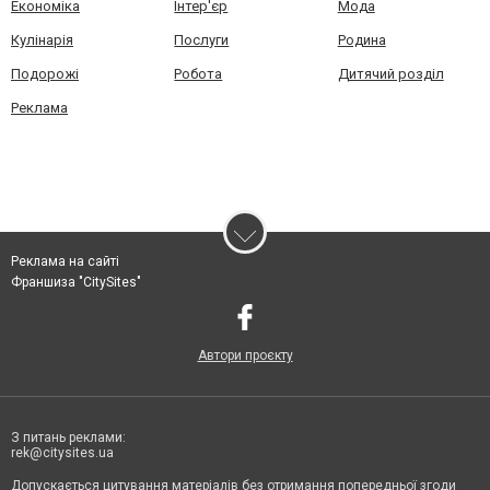
Економіка
Інтер'єр
Мода
Кулінарія
Послуги
Родина
Подорожі
Робота
Дитячий розділ
Реклама
Реклама на сайті
Франшиза "CitySites"
Автори проєкту
З питань реклами:
rek@citysites.ua
Допускається цитування матеріалів без отримання попередньої згоди