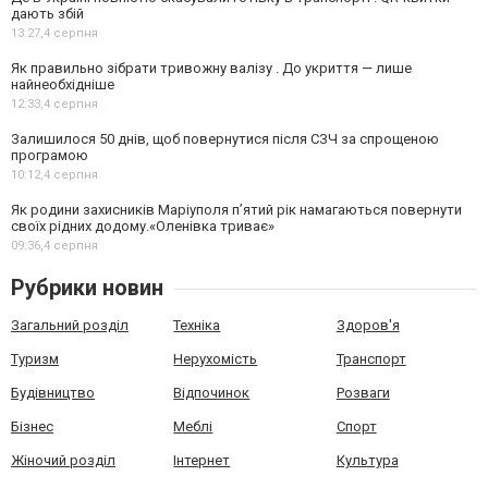
дають збій
13:27,
4 серпня
Як правильно зібрати тривожну валізу . До укриття — лише
найнеобхідніше
12:33,
4 серпня
Залишилося 50 днів, щоб повернутися після СЗЧ за спрощеною
програмою
10:12,
4 серпня
Як родини захисників Маріуполя пʼятий рік намагаються повернути
своїх рідних додому.«Оленівка триває»
09:36,
4 серпня
Рубрики новин
Загальний розділ
Техніка
Здоров'я
Туризм
Нерухомість
Транспорт
Будівництво
Відпочинок
Розваги
Бізнес
Меблі
Спорт
Жіночий розділ
Інтернет
Культура