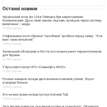
Останні новини
Український літак Ан-124 в Лейпцигу був завантажений
боєприпасами. Дрон, який «висів» над ним, пройшов через систему
виявлення — медіа
14:59,
6 серпня
Стефанішина після обрання "запобіжки" зробила першу заяву . "Я не
маю таких мільйонів"
13:50,
6 серпня
Зеленський обговорив із Рютте постачання ракет-перехоплювачів
для України
12:18,
6 серпня
У Ярославлі палає НПЗ «Славнєфть-ЯНОС»
11:20,
6 серпня
Росіяни знищили склади двох великих компаній у Києві . Ворог
атакував бізнеси
10:32,
6 серпня
Хто не має права на відстрочку пояснив ТЦК
14:55,
4 серпня
Де в Україні повністю скасували готівку в транспорті . QR-квитки