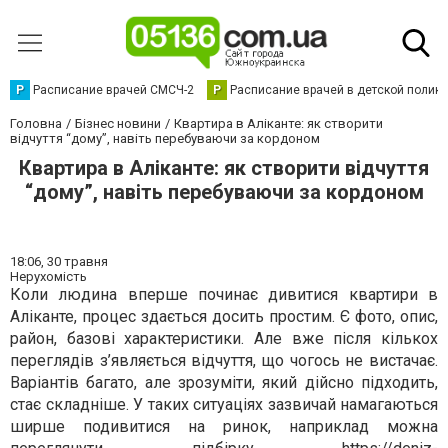
Р
Расписание врачей СМСЧ-2
Р
Расписание врачей в детской полик
Головна
Бізнес новини
Квартира в Аліканте: як створити
відчуття “дому”, навіть перебуваючи за кордоном
Квартира в Аліканте: як створити відчуття
“дому”, навіть перебуваючи за кордоном
18:06,
30 травня
Нерухомість
Коли людина вперше починає дивитися квартири в
Аліканте, процес здається досить простим. Є фото, опис,
район, базові характеристики. Але вже після кількох
переглядів з’являється відчуття, що чогось не вистачає.
Варіантів багато, але зрозуміти, який дійсно підходить,
стає складніше. У таких ситуаціях зазвичай намагаються
ширше подивитися на ринок, наприклад можна