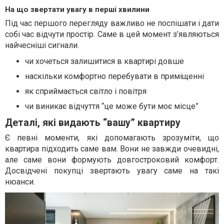
На що звертати увагу в перші хвилини
Під час першого перегляду важливо не поспішати і дати
собі час відчути простір. Саме в цей момент з’являються
найчесніші сигнали.
чи хочеться залишитися в квартирі довше
наскільки комфортно перебувати в приміщенні
як сприймається світло і повітря
чи виникає відчуття “це може бути моє місце”
Деталі, які видають “вашу” квартиру
Є певні моменти, які допомагають зрозуміти, що
квартира підходить саме вам. Вони не завжди очевидні,
але саме вони формують довгостроковий комфорт.
Досвідчені покупці звертають увагу саме на такі
нюанси.