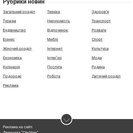
Рубрики новин
Загальний розділ
Техніка
Здоров'я
Туризм
Нерухомість
Транспорт
Будівництво
Відпочинок
Розваги
Бізнес
Меблі
Спорт
Жіночий розділ
Інтернет
Культура
Економіка
Інтер'єр
Мода
Кулінарія
Послуги
Родина
Подорожі
Робота
Дитячий розділ
Реклама
Реклама на сайті
Франшиза "CitySites"