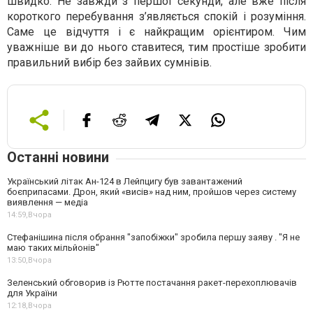
швидко. Не завжди з першої секунди, але вже після
короткого перебування з’являється спокій і розуміння.
Саме це відчуття і є найкращим орієнтиром. Чим
уважніше ви до нього ставитеся, тим простіше зробити
правильний вибір без зайвих сумнівів.
Останні новини
Український літак Ан-124 в Лейпцигу був завантажений
боєприпасами. Дрон, який «висів» над ним, пройшов через систему
виявлення — медіа
14:59,
Вчора
Стефанішина після обрання "запобіжки" зробила першу заяву . "Я не
маю таких мільйонів"
13:50,
Вчора
Зеленський обговорив із Рютте постачання ракет-перехоплювачів
для України
12:18,
Вчора