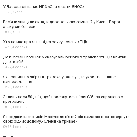
У Ярославлі палає НПЗ «Славнєфть-ЯНОС»
11:20,
Вчора
Росіяни знищили склади двох великих компаній у Києві . Ворог
атакував бізнеси
10:32,
Вчора
Хто не має права на відстрочку пояснив ТЦК
14:55,
4 серпня
Де в Україні повністю скасували готівку в транспорті . QR-квитки
дають збій
13:27,
4 серпня
Як правильно зібрати тривожну валізу . До укриття — лише
найнеобхідніше
12:33,
4 серпня
Залишилося 50 днів, щоб повернутися після СЗЧ за спрощеною
програмою
10:12,
4 серпня
Як родини захисників Маріуполя пʼятий рік намагаються повернути
своїх рідних додому.«Оленівка триває»
09:36,
4 серпня